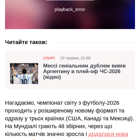
Читайте також:
Категорія
Дата публікації
22 червня, 22:06
СПОРТ
Мессі геніальним дублем вивів
Аргентину в плей-оф ЧС-2026
(відео)
Нагадаємо, чемпіонат світу з футболу-2026
проходить у розширеному новому форматі та
одразу у трьох країнах (США, Канаді та Мексиці).
На Мундіалі грають 48 збірних, через що
кількість матчів значно зросла і
додалася нова