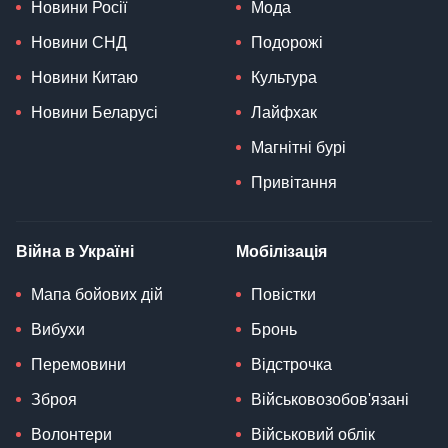
Новини Росії
Мода
Новини СНД
Подорожі
Новини Китаю
Культура
Новини Беларусі
Лайфхак
Магнітні бурі
Привітання
Війна в Україні
Мобілізація
Мапа бойових дій
Повістки
Вибухи
Бронь
Перемовини
Відстрочка
Зброя
Військовозобов'язані
Волонтери
Військовий облік