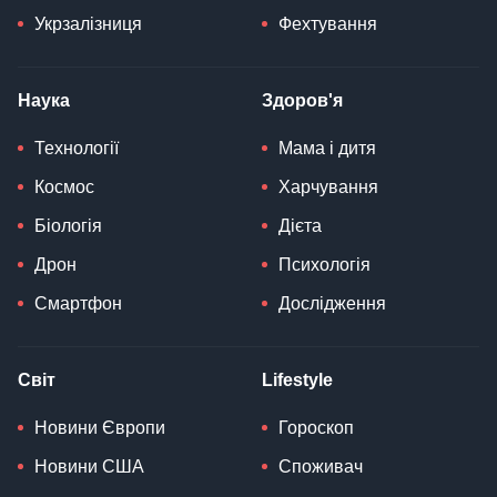
Укрзалізниця
Фехтування
Наука
Здоров'я
Технології
Мама і дитя
Космос
Харчування
Біологія
Дієта
Дрон
Психологія
Смартфон
Дослідження
Світ
Lifestyle
Новини Європи
Гороскоп
Новини США
Споживач