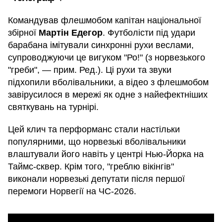
Командував флешмобом капітан національної
збірної
Мартін Едегор
. Футболісти під удари
барабана імітували синхронні рухи веслами,
супроводжуючи це вигуком "Ро!" (з норвезького
"греби", — прим. Ред.). Ці рухи та звуки
підхопили вболівальники, а відео з флешмобом
завірусилося в мережі як одне з найефектніших
святкувань на турнірі.
Цей клич та перформанс стали настільки
популярними, що норвезькі вболівальники
влаштували його навіть у центрі Нью-Йорка на
Таймс-сквер. Крім того, "греблю вікінгів"
виконали норвезькі депутати після першої
перемоги Норвегії на ЧС-2026.