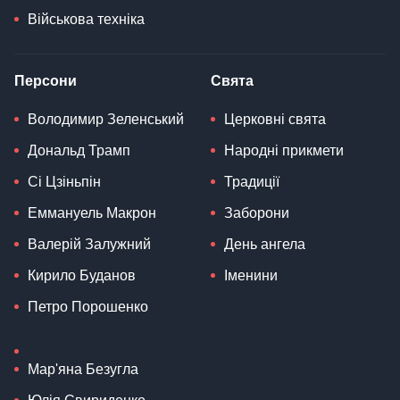
Військова техніка
Персони
Свята
Володимир Зеленський
Церковні свята
Дональд Трамп
Народні прикмети
Сі Цзіньпін
Традиції
Еммануель Макрон
Заборони
Валерій Залужний
День ангела
Кирило Буданов
Іменини
Петро Порошенко
Мар'яна Безугла