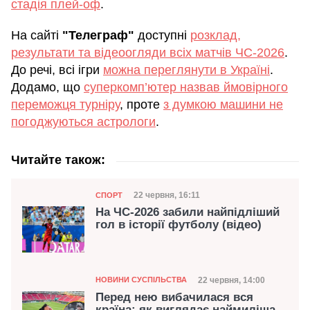
стадія плей-оф
.
На сайті
"Телеграф"
доступні
розклад,
результати та відеоогляди всіх матчів ЧС-2026
.
До речі, всі ігри
можна переглянути в Україні
.
Додамо, що
суперкомп’ютер назвав ймовірного
переможця турніру
, проте
з думкою машини не
погоджуються астрологи
.
Читайте також:
Категорія
Дата публікації
22 червня, 16:11
СПОРТ
На ЧС-2026 забили найпідліший
гол в історії футболу (відео)
Категорія
Дата публікації
22 червня, 14:00
НОВИНИ СУСПІЛЬСТВА
Перед нею вибачилася вся
країна: як виглядає наймиліша