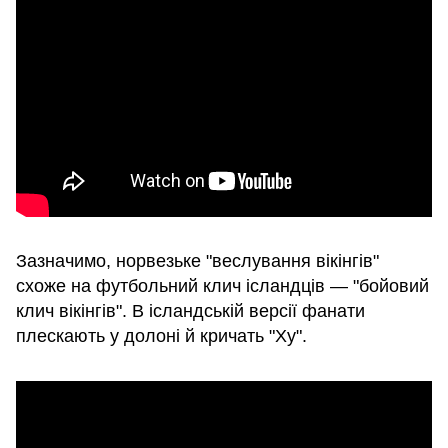
Зазначимо, норвезьке "веслування вікінгів"
схоже на футбольний клич ісландців — "бойовий
клич вікінгів". В ісландській версії фанати
плескають у долоні й кричать "Ху".