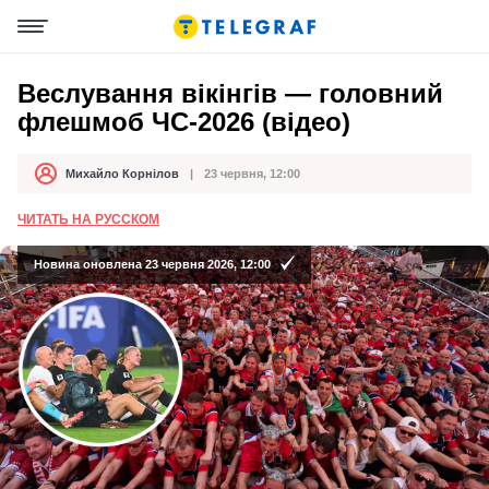
Веслування вікінгів — головний
флешмоб ЧС-2026 (відео)
Михайло Корнілов
23 червня, 12:00
Автор
Дата публікації
ЧИТАТЬ НА РУССКОМ
Новина оновлена 23 червня 2026, 12:00