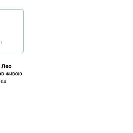
m
а
Лео
тав живою
рав