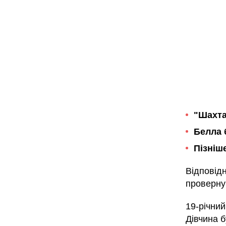
"Шахта
Белла 
Пізніш
Відповідн
провернув
19-річний
Дівчина б