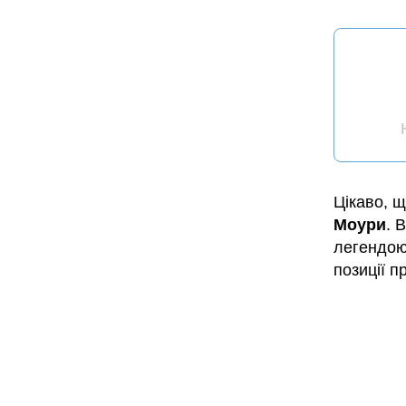
Цікаво, 
Моури
. 
легендою 
позиції п