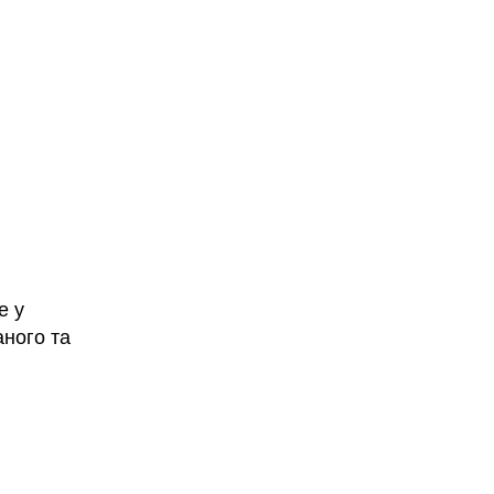
е у
аного та