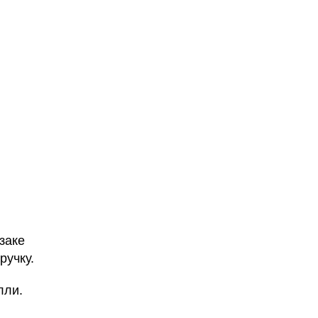
Ізаке
ручку.
лли.