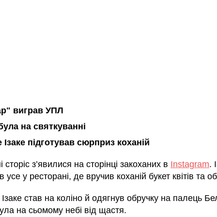
р" виграв УПЛ
була на святкуванні
е Ізаке підготував сюрприз коханій
і сторіс з’явилися на сторінці закоханих в
Instagram
. 
 усе у ресторані, де вручив коханій букет квітів та об
 Ізаке став на коліно й одягнув обручку на палець Бе
ула на сьомому небі від щастя.