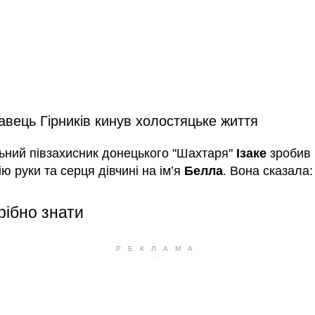
вець Гірників кинув холостяцьке життя
ьний півзахисник донецького "Шахтаря"
Ізаке
зробив
ю руки та серця дівчині на ім’я
Белла
. Вона сказала: 
рібно знати