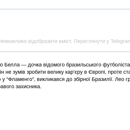
Неможливо відобразити вміст. Переглянути у Telegra
що Белла — дочка відомого бразильського футболіст
Він не зумів зробити велику кар’єру в Європі, проте с
у "Фламенго", викликався до збірної Бразилії. Лео г
равого захисника.