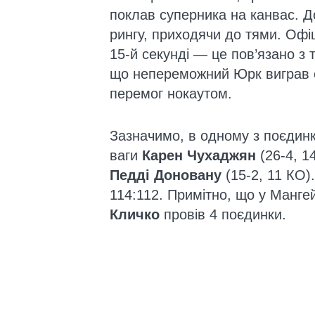
поклав суперника на канвас. До
рингу, приходячи до тями. Офі
15-й секунді — це пов’язано з 
що непереможний Юрк виграв сві
перемог нокаутом.
Зазначимо, в одному з поєдинк
ваги
Карен Чухаджян
(26-4, 1
Педді Доновану
(15-2, 11 КО)
114:112. Примітно, що у Манге
Кличко
провів 4 поєдинки.