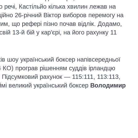
 речі, Кастільйо кілька хвилин лежав на
ційно 26-річний Віктор виборов перемогу на
тим, що рефері пізно почав відлік. Додамо,
й 13-й бій у кар’єрі, на його рахунку 11
ів шоу український боксер напівсередньої
4 КО) програв рішенням суддів ірландцю
. Підсумковий рахунок — 115:111, 113:113,
ймі великий український боксер
Володимир