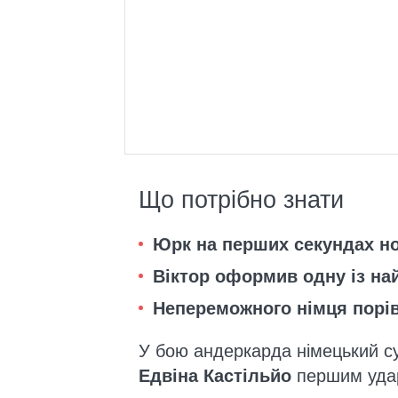
Що потрібно знати
Юрк на перших секундах но
Віктор оформив одну із на
Непереможного німця порі
У бою андеркарда німецький 
Едвіна Кастільйо
першим удар