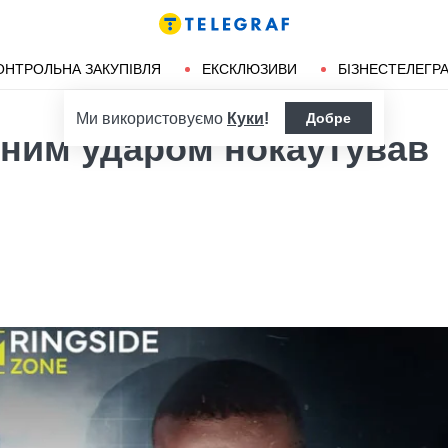
ендліз
Херсон
ОНТРОЛЬНА ЗАКУПІВЛЯ
ЕКСКЛЮЗИВИ
БІЗНЕСТЕЛЕГР
Ми використовуємо
Куки
!
Добре
дним ударом нокаутував