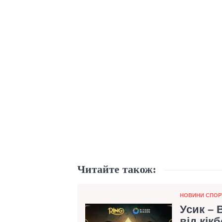
Читайте також:
Категорія
НОВИНИ СПОР
Усик – 
від кік