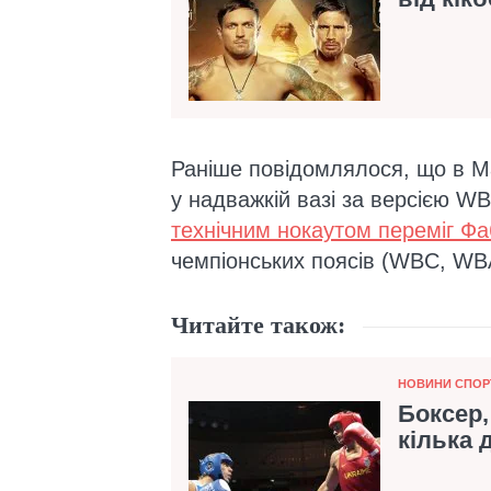
Раніше повідомлялося, що в Ма
у надважкій вазі за версією W
технічним нокаутом переміг Фа
чемпіонських поясів (WBC, WBA
Читайте також:
Категорія
НОВИНИ СПОР
Боксер,
кілька 