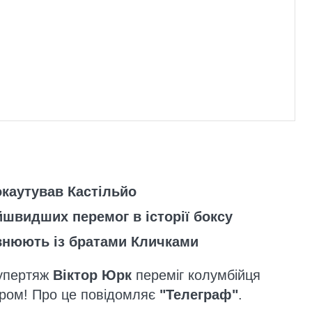
каутував Кастільйо
йшвидших перемог в історії боксу
внюють із братами Кличками
супертяж
Віктор Юрк
переміг колумбійця
ом! Про це повідомляє
"Телеграф"
.