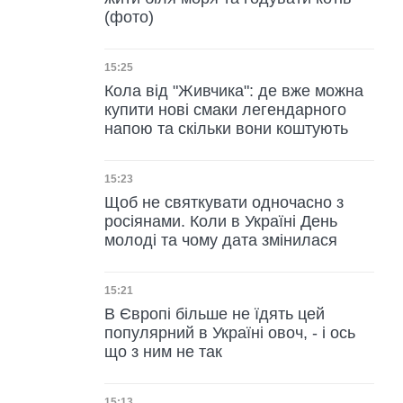
(фото)
Дата публікації
15:25
Кола від "Живчика": де вже можна
купити нові смаки легендарного
напою та скільки вони коштують
Дата публікації
15:23
Щоб не святкувати одночасно з
росіянами. Коли в Україні День
молоді та чому дата змінилася
Дата публікації
15:21
В Європі більше не їдять цей
популярний в Україні овоч, - і ось
що з ним не так
15:13