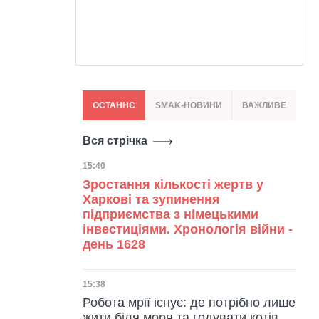
ОСТАННЄ
SMAK-НОВИНИ
ВАЖЛИВЕ
Вся стрічка
Дата публікації
15:40
Зростання кількості жертв у
Харкові та зупинення
підприємства з німецькими
інвестиціями. Хронологія війни -
день 1628
Дата публікації
15:38
Робота мрії існує: де потрібно лише
жити біля моря та годувати котів