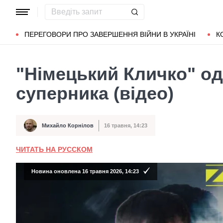
Популярні запити
Маріуполь
Донбас
Зеленський
Л
ПЕРЕГОВОРИ ПРО ЗАВЕРШЕННЯ ВІЙНИ В УКРАЇНІ
К
"Німецький Кличко" о
суперника (відео)
Михайло Корнілов
16 травня, 14:23
Автор
Дата публікації
ЧИТАТЬ НА РУССКОМ
Новина оновлена 16 травня 2026, 14:23