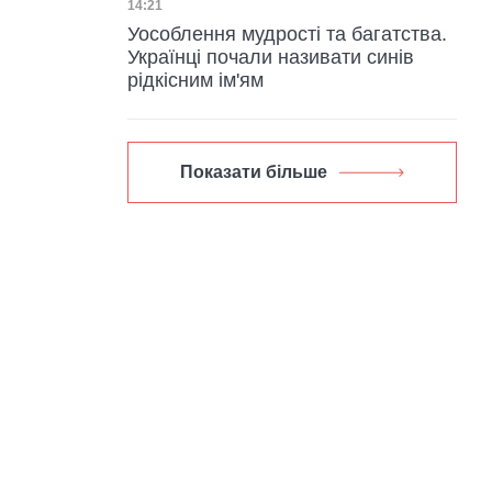
Дата публікації
14:21
Уособлення мудрості та багатства.
Українці почали називати синів
рідкісним ім'ям
Показати більше