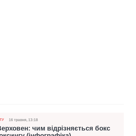
16 травня, 13:18
ТУ
Дата публікації
Верховен: чим відрізняється бокс
боксингу (інфографіка)