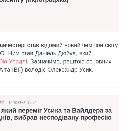
нчестері став відомий новий чемпіон світу
BO. Ним став Даніель Дюбуа, який
біо Уордлі
. Зазначимо, рештою основних
 та IBF) володіє Олександр Усик.
14 травня, 15:34
ТУ
Дата публікації
 який переміг Усика та Вайлдера за
днів, вибрав несподівану професію