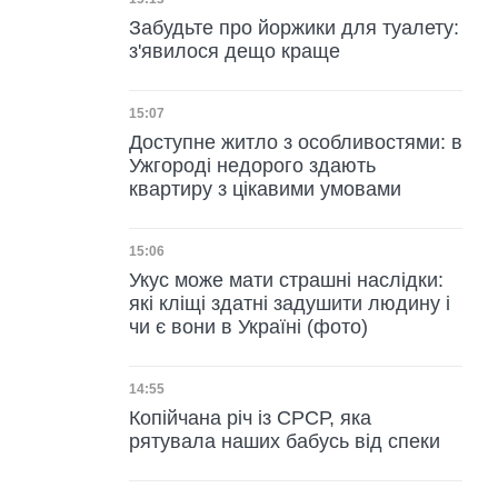
Дата публікації
Забудьте про йоржики для туалету:
з'явилося дещо краще
Дата публікації
15:07
Доступне житло з особливостями: в
Ужгороді недорого здають
квартиру з цікавими умовами
Дата публікації
15:06
Укус може мати страшні наслідки:
які кліщі здатні задушити людину і
чи є вони в Україні (фото)
Дата публікації
14:55
Копійчана річ із СРСР, яка
рятувала наших бабусь від спеки