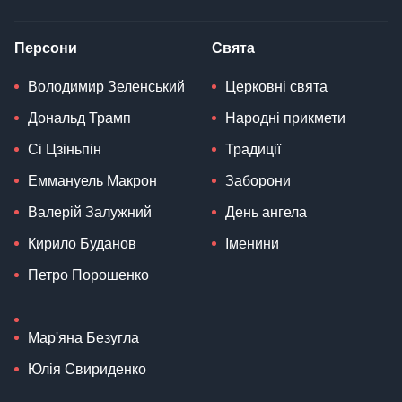
Персони
Свята
Володимир Зеленський
Церковні свята
Дональд Трамп
Народні прикмети
Сі Цзіньпін
Традиції
Еммануель Макрон
Заборони
Валерій Залужний
День ангела
Кирило Буданов
Іменини
Петро Порошенко
Мар'яна Безугла
Юлія Свириденко