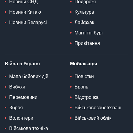
Новини СНД
Подорожі
Новини Китаю
Культура
Новини Беларусі
Лайфхак
Магнітні бурі
Привітання
Війна в Україні
Мобілізація
Мапа бойових дій
Повістки
Вибухи
Бронь
Перемовини
Відстрочка
Зброя
Військовозобов'язані
Волонтери
Військовий облік
Військова техніка