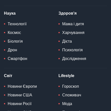
Наука
Здоров'я
Технології
Мама і дитя
Космос
Харчування
Біологія
Дієта
Дрон
Психологія
Смартфон
Дослідження
Світ
Lifestyle
Новини Європи
Гороскоп
Новини США
Споживач
Новини Росії
Мода