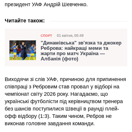
президент УАФ Андрій Шевченко.
Читайте також:
Категорія
Дата публікації
01 квітня, 00:49
СПОРТ
"Динамівська" зв’язка та джокер
Реброва: найкращі меми та
жарти про матч Україна —
Албанія (фото)
Виходячи зі слів УАФ, причиною для припинення
співпраці з Ребровим став провал у відборі на
чемпіонат світу 2026 року. Нагадаємо, що
українські футболісти під керівництвом тренера
без шансів поступилися Швеції в раунді плей-
офф відбору (1:3). Таким чином, Ребров не
виконав головне завдання команди.