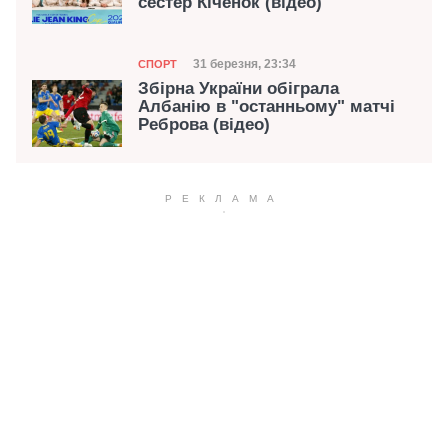
сестер Кіченок (відео)
Категорія
Дата публікації
31 березня, 23:34
СПОРТ
Збірна України обіграла
Албанію в "останньому" матчі
Реброва (відео)