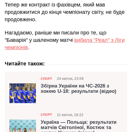
Тепер же контракт із фахівцем, який мав
продовжитися до кінця чемпіонату світу, не буде
продовжено.
Нагадаємо, раніше ми писали про те, що
"Баварія" у шаленому матчі
вибила "Реал" з Ліги
чемпіонів
.
Читайте також:
Категорія
Дата публікації
24 квітня, 23:09
СПОРТ
Збірна України на ЧС-2026 з
хокею U-18: результати (відео)
Категорія
Дата публікації
11 квітня, 18:22
СПОРТ
Україна — Польща: результати
матчів Світоліної, Костюк та