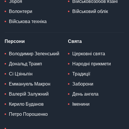
Зброя
Військовозобов'язані
Волонтери
Військовий облік
Військова техніка
Персони
Свята
Володимир Зеленський
Церковні свята
Дональд Трамп
Народні прикмети
Сі Цзіньпін
Традиції
Еммануель Макрон
Заборони
Валерій Залужний
День ангела
Кирило Буданов
Іменини
Петро Порошенко