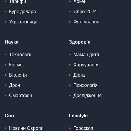
Тарифи
Хокей
Курс долара
Євро-2024
Укрзалізниця
Фехтування
Наука
Здоров'я
Технології
Мама і дитя
Космос
Харчування
Біологія
Дієта
Дрон
Психологія
Смартфон
Дослідження
Світ
Lifestyle
Новини Європи
Гороскоп