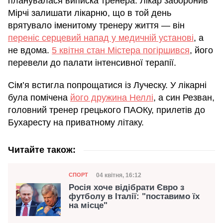
планувалася виписка тренера. Лікар заборонив
Мірчі залишати лікарню, що в той день
врятувало іменитому тренеру життя — він
переніс серцевий напад у медичній установі
, а
не вдома.
5 квітня стан Містера погіршився
, його
перевели до палати інтенсивної терапії.
Сім’я встигла попрощатися із Луческу. У лікарні
була помічена
його дружина Неллі
, а син Резван,
головний тренер грецького ПАОКу, прилетів до
Бухаресту на приватному літаку.
Читайте також:
Категорія
Дата публікації
04 квітня, 16:12
СПОРТ
Росія хоче відібрати Євро з
футболу в Італії: "поставимо їх
на місце"