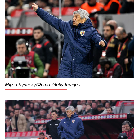
Мірча Луческу/Фото: Getty Images