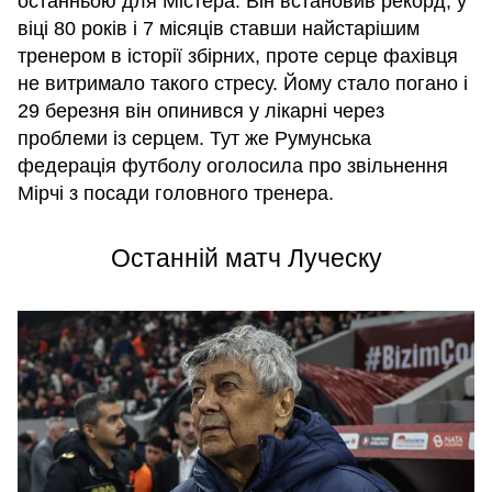
останньою для Містера. Він встановив рекорд, у
віці 80 років і 7 місяців ставши найстарішим
тренером в історії збірних, проте серце фахівця
не витримало такого стресу. Йому стало погано і
29 березня він опинився у лікарні через
проблеми із серцем. Тут же Румунська
федерація футболу оголосила про звільнення
Мірчі з посади головного тренера.
Останній матч Луческу