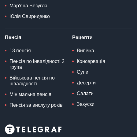
Мар'яна Безугла
Юлія Свириденко
Пенсія
Рецепти
13 пенсія
Випічка
Пенсія по інвалідності 2
Консервація
група
Супи
Військова пенсія по
Десерти
інвалідності
Салати
Мінімальна пенсія
Закуски
Пенсія за вислугу років