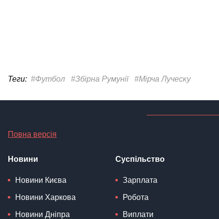
Теги:
#Футбол
#Збірна Румунії
#Мірча Луческу
Повна версія
Новини
Суспільство
Новини Києва
Зарплата
Новини Харкова
Робота
Новини Дніпра
Виплати