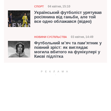
Категорія
Дата публікації
04 квітня, 15:10
СПОРТ
Український футболіст урятував
росіянина від ганьби, але той
все одно облажався (відео)
Категорія
Дата публікації
03 квітня, 14:49
НОВИНИ СУСПІЛЬСТВА
Футбольний м’яч та пам’ятник у
повний зріст: як виглядає
могила вбитого на фунікулері у
Києві підлітка