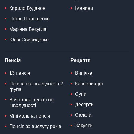
Кирило Буданов
Іменини
Петро Порошенко
Мар'яна Безугла
Юлія Свириденко
Пенсія
Рецепти
13 пенсія
Випічка
Пенсія по інвалідності 2
Консервація
група
Супи
Військова пенсія по
Десерти
інвалідності
Салати
Мінімальна пенсія
Закуски
Пенсія за вислугу років