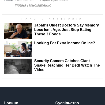
#ірина Пономаренко
Новини
Суспільство