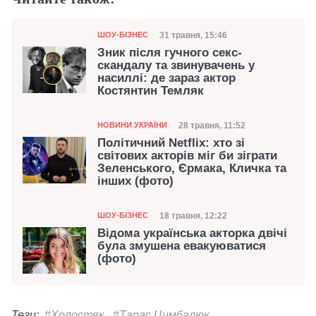
Категорія
Дата публікації
31 травня, 15:46
ШОУ-БІЗНЕС
Зник після гучного секс-
скандалу та звинувачень у
насиллі: де зараз актор
Костянтин Темляк
Категорія
Дата публікації
28 травня, 11:52
НОВИНИ УКРАЇНИ
Політичний Netflix: хто зі
світових акторів міг би зіграти
Зеленського, Єрмака, Кличка та
інших (фото)
Категорія
Дата публікації
18 травня, 12:22
ШОУ-БІЗНЕС
Відома українська акторка двічі
була змушена евакуюватися
(фото)
Теги:
#Холостяк
#Тарас Цимбалюк