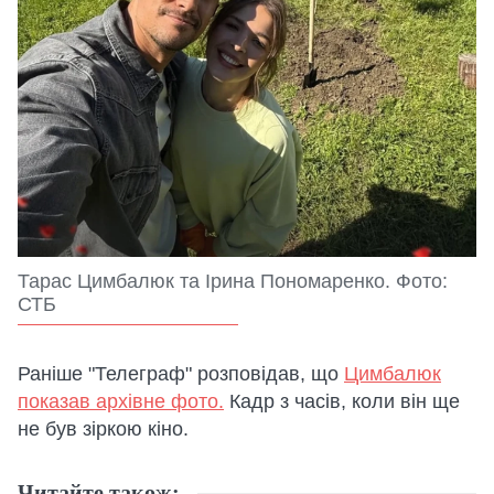
Тарас Цимбалюк та Ірина Пономаренко. Фото:
СТБ
Раніше "Телеграф" розповідав, що
Цимбалюк
показав архівне фото.
Кадр з часів, коли він ще
не був зіркою кіно.
Читайте також: