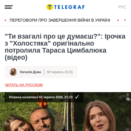
РУС
ПЕРЕГОВОРИ ПРО ЗАВЕРШЕННЯ ВІЙНИ В УКРАЇНІ
КОН
"Ти взагалі про це думаєш?": Ірочка
з "Холостяка" оригінально
потролила Тараса Цимбалюка
(відео)
Наталія Дума
02 червня, 21:21
Автор
Дата публікації
ЧИТАТЬ НА РУССКОМ
А
Новина оновлена 02 червня 2026, 21:23