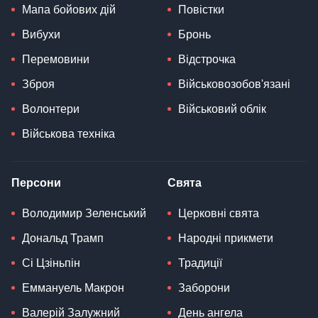
Мапа бойових дій
Повістки
Вибухи
Бронь
Перемовини
Відстрочка
Зброя
Військовозобов'язані
Волонтери
Військовий облік
Військова техніка
Персони
Свята
Володимир Зеленський
Церковні свята
Дональд Трамп
Народні прикмети
Сі Цзіньпін
Традиції
Еммануель Макрон
Заборони
Валерій Залужний
День ангела