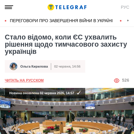
РУС
ПЕРЕГОВОРИ ПРО ЗАВЕРШЕННЯ ВІЙНИ В УКРАЇНІ
КОН
Стало відомо, коли ЄС ухвалить
рішення щодо тимчасового захисту
українців
Ольга Кирилова
02 червня, 14:56
Автор
Дата публікації
АВТОР
526
ЧИТАТЬ НА РУССКОМ
Новина оновлена 02 червня 2026, 14:57