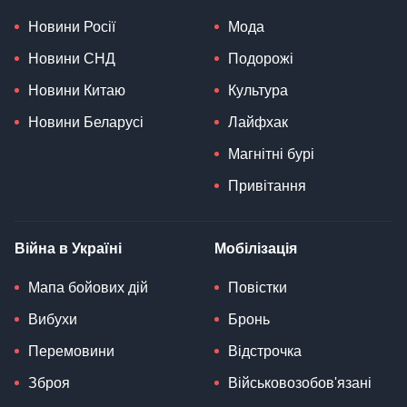
Новини Росії
Мода
Новини СНД
Подорожі
Новини Китаю
Культура
Новини Беларусі
Лайфхак
Магнітні бурі
Привітання
Війна в Україні
Мобілізація
Мапа бойових дій
Повістки
Вибухи
Бронь
Перемовини
Відстрочка
Зброя
Військовозобов'язані