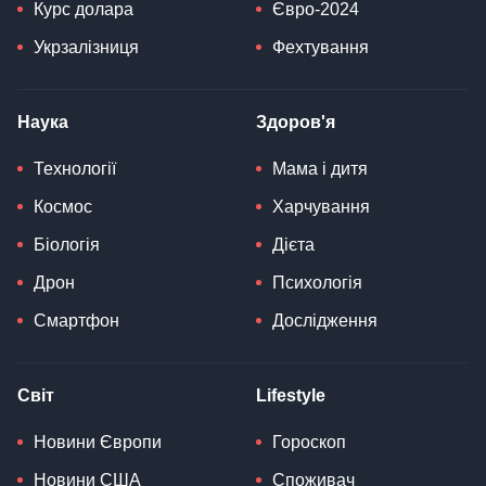
Курс долара
Євро-2024
Укрзалізниця
Фехтування
Наука
Здоров'я
Технології
Мама і дитя
Космос
Харчування
Біологія
Дієта
Дрон
Психологія
Смартфон
Дослідження
Світ
Lifestyle
Новини Європи
Гороскоп
Новини США
Споживач