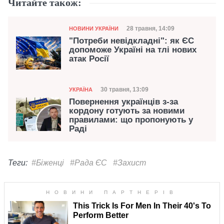
Читайте також:
Категорія
Дата публікації
28 травня, 14:09
НОВИНИ УКРАЇНИ
"Потреби невідкладні": як ЄС
допоможе Україні на тлі нових
атак Росії
Категорія
Дата публікації
30 травня, 13:09
УКРАЇНА
Повернення українців з-за
кордону готують за новими
правилами: що пропонують у
Раді
Теги:
#Біженці
#Рада ЄС
#Захист