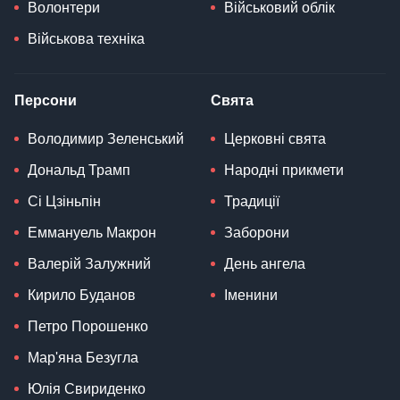
Волонтери
Військовий облік
Військова техніка
Персони
Свята
Володимир Зеленський
Церковні свята
Дональд Трамп
Народні прикмети
Сі Цзіньпін
Традиції
Еммануель Макрон
Заборони
Валерій Залужний
День ангела
Кирило Буданов
Іменини
Петро Порошенко
Мар'яна Безугла
Юлія Свириденко