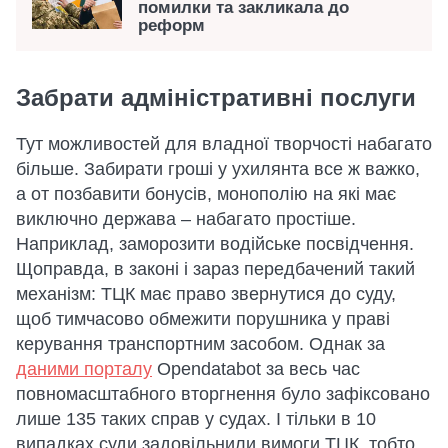
помилки та закликала до
реформ
Забрати адміністративні послуги
Тут можливостей для владної творчості набагато
більше. Забирати гроші у ухилянта все ж важко,
а от позбавити бонусів, монополію на які має
виключно держава – набагато простіше.
Наприклад, заморозити водійське посвідчення.
Щоправда, в законі і зараз передбачений такий
механізм: ТЦК має право звернутися до суду,
щоб тимчасово обмежити порушника у праві
керування транспортним засобом. Однак за
даними порталу
Opendatabot за весь час
повномасштабного вторгнення було зафіксовано
лише 135 таких справ у судах. І тільки в 10
випадках суди задовільнили вимоги ТЦК, тобто