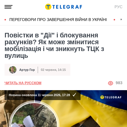
РУС
ПЕРЕГОВОРИ ПРО ЗАВЕРШЕННЯ ВІЙНИ В УКРАЇНІ
КОН
Повістки в "Дії" і блокування
рахунків? Як може змінитися
мобілізація і чи зникнуть ТЦК з
вулиць
Артур Гор
02 червня, 14:15
Автор
Дата публікації
АВТОР
983
ЧИТАТЬ НА РУССКОМ
Новина оновлена 11 червня 2026, 17:28