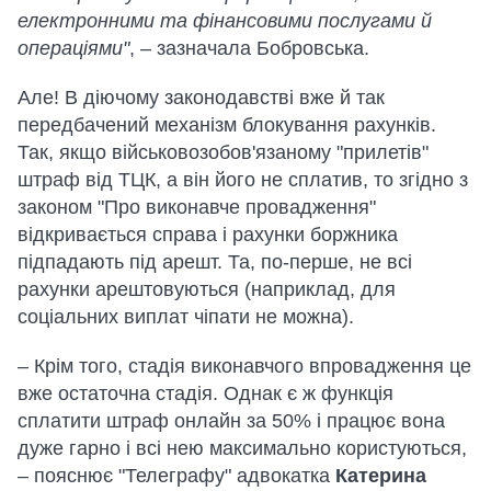
електронними та фінансовими послугами й
операціями"
, – зазначала Бобровська.
Але! В діючому законодавстві вже й так
передбачений механізм блокування рахунків.
Так, якщо військовозобов'язаному "прилетів"
штраф від ТЦК, а він його не сплатив, то згідно з
законом "Про виконавче провадження"
відкривається справа і рахунки боржника
підпадають під арешт. Та, по-перше, не всі
рахунки арештовуються (наприклад, для
соціальних виплат чіпати не можна).
– Крім того, стадія виконавчого впровадження це
вже остаточна стадія. Однак є ж функція
сплатити штраф онлайн за 50% і працює вона
дуже гарно і всі нею максимально користуються,
– пояснює "Телеграфу" адвокатка
Катерина