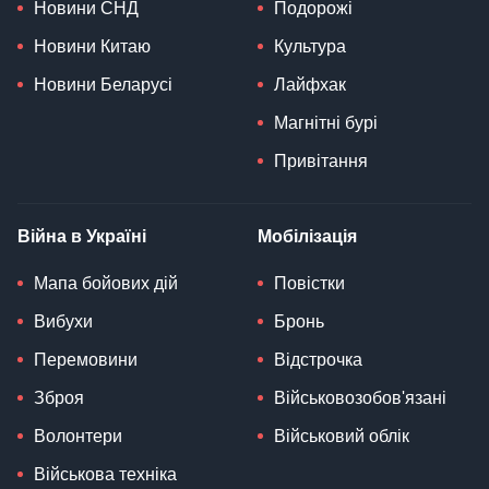
Новини СНД
Подорожі
Новини Китаю
Культура
Новини Беларусі
Лайфхак
Магнітні бурі
Привітання
Війна в Україні
Мобілізація
Мапа бойових дій
Повістки
Вибухи
Бронь
Перемовини
Відстрочка
Зброя
Військовозобов'язані
Волонтери
Військовий облік
Військова техніка