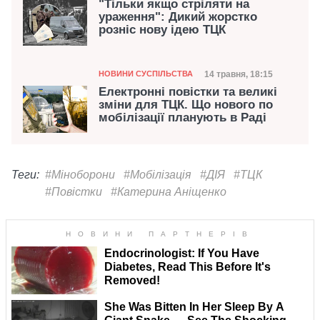
"Тільки якщо стріляти на
ураження": Дикий жорстко
розніс нову ідею ТЦК
Категорія
Дата публікації
14 травня, 18:15
НОВИНИ СУСПІЛЬСТВА
Електронні повістки та великі
зміни для ТЦК. Що нового по
мобілізації планують в Раді
Теги:
#Міноборони
#Мобілізація
#ДІЯ
#ТЦК
#Повістки
#Катерина Аніщенко