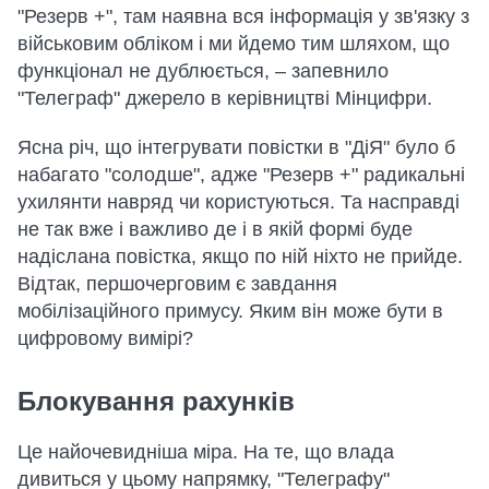
"Резерв +", там наявна вся інформація у зв'язку з
військовим обліком і ми йдемо тим шляхом, що
функціонал не дублюється, – запевнило
"Телеграф" джерело в керівництві Мінцифри.
Ясна річ, що інтегрувати повістки в "ДіЯ" було б
набагато "солодше", адже "Резерв +" радикальні
ухилянти навряд чи користуються. Та насправді
не так вже і важливо де і в якій формі буде
надіслана повістка, якщо по ній ніхто не прийде.
Відтак, першочерговим є завдання
мобілізаційного примусу. Яким він може бути в
цифровому вимірі?
Блокування рахунків
Це найочевидніша міра. На те, що влада
дивиться у цьому напрямку, "Телеграфу"