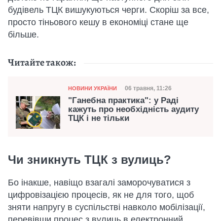
будівель ТЦК вишукуються черги. Скоріш за все,
просто тіньового кешу в економіці стане ще
більше.
Читайте також:
Категорія
Дата публікації
06 травня, 11:26
НОВИНИ УКРАЇНИ
"Ганебна практика": у Раді
кажуть про необхідність аудиту
ТЦК і не тільки
Чи зникнуть ТЦК з вулиць?
Бо інакше, навіщо взагалі заморочуватися з
цифровізацією процесів, як не для того, щоб
зняти напругу в суспільстві навколо мобілізації,
перевівши процес з вулиць в електронний