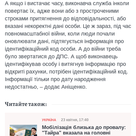
А якщо і вистачає часу, виконавча служба інколи
повертає їх, адже вони або з простроченими
строками притягнення до відповідальності, або
вказані некоректні дані особи. Це ж зараз, під час
повномасштабної війни, коли люди почали
оновлювати дані, підтягується інформація про
ідентифікаційний код особи. А до війни треба
було звертатися до ДПС. А щоб виконавець
ідентифікував особу і витягнув інформацію про
відкриті рахунки, потрібен ідентифікаційний код.
Інформації тільки про дату народження
недостатньо, – додає Аніщенко.
Читайте також:
Категорія
Дата публікації
23 квітня, 17:40
УКРАЇНА
Мобілізація близька до провалу:
"Тайра" вказала на головні