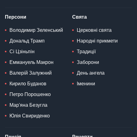
Персони
Свята
Володимир Зеленський
Церковні свята
Дональд Трамп
Народні прикмети
Сі Цзіньпін
Традиції
Еммануель Макрон
Заборони
Валерій Залужний
День ангела
Кирило Буданов
Іменини
Петро Порошенко
Мар'яна Безугла
Юлія Свириденко
Пенсія
Рецепти