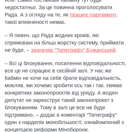
Але! Самої постанови Кабміну тут буде
недостатньо. За це повинна проголосувати
Рада. А з огляду на те, як
працює парламент
,
такої впевненості немає.
– Я певен, що Рада жодних кроків, які
спрямовані на більш жорстку систему, приймати
не буде, –
зазначав "Телеграфу" Бужанський
.
– Всі ці блокування, посилення відповідальності,
все це не спрацює в сесійній залі. У нас же
Кабмін не хоче на себе брати відповідальність,
мовляв, ми хочемо зробити ось так і так. Немає
конкретних законопроєктів від уряду. А жоден
депутат не зареєструє такий законопроєкт з
блокуванням. Тому в залі це все не буде
підтримано, – додає в коментарі "Телеграфу"
один з нардепів монобільшості, ознайомлений з
концепцією реформи Міноборони.