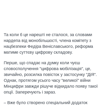
Та коли б це нарешті не сталося, за словами
нардепа від монобільшості, члена комітету з
нацбезпеки Федіра Веніславського, реформа
матиме суттєву цифрову складову.
Перше, що спадає на думку коли чуєш
словосполучення "цифрова мобілізація", це,
звичайно, розсилка повісток у застосунку "ДіЯ".
Однак, протягом усього часу "великої" війни
Мінцифри завжди рішуче відкидало появу такої
опції. Заперечують і зараз.
– Вже було створено спеціальний додаток