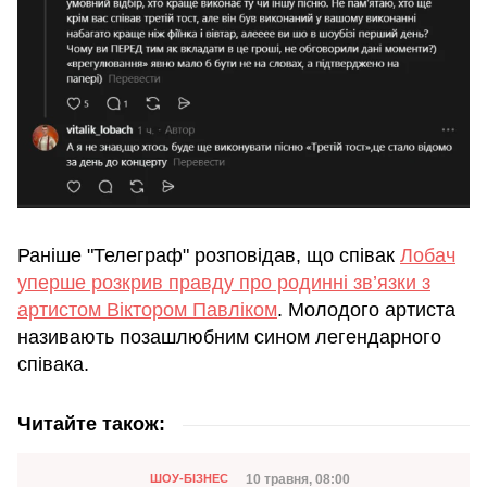
Раніше "Телеграф" розповідав, що співак
Лобач
уперше розкрив правду про родинні зв’язки з
артистом Віктором Павліком
. Молодого артиста
називають позашлюбним сином легендарного
співака.
Читайте також:
Категорія
Дата публікації
10 травня, 08:00
ШОУ-БІЗНЕС