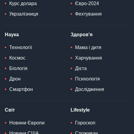
Курс долара
Євро-2024
Укрзалізниця
Фехтування
Наука
Здоров'я
Технології
Мама і дитя
Космос
Харчування
Біологія
Дієта
Дрон
Психологія
Смартфон
Дослідження
Світ
Lifestyle
Новини Європи
Гороскоп
Новини США
Споживач