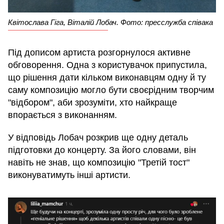
Квітослава Гіга, Віталій Лобач. Фото: пресслужба співака
Під дописом артиста розгорнулося активне
обговорення. Одна з користувачок припустила,
що рішення дати кільком виконавцям одну й ту
саму композицію могло бути своєрідним творчим
"відбором", аби зрозуміти, хто найкраще
впорається з виконанням.
У відповідь Лобач розкрив ще одну деталь
підготовки до концерту. За його словами, він
навіть не знав, що композицію "Третій тост"
виконуватимуть інші артисти.