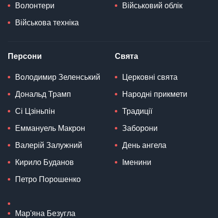
Волонтери
Військовий облік
Військова техніка
Персони
Свята
Володимир Зеленський
Церковні свята
Дональд Трамп
Народні прикмети
Сі Цзіньпін
Традиції
Еммануель Макрон
Заборони
Валерій Залужний
День ангела
Кирило Буданов
Іменини
Петро Порошенко
Мар'яна Безугла