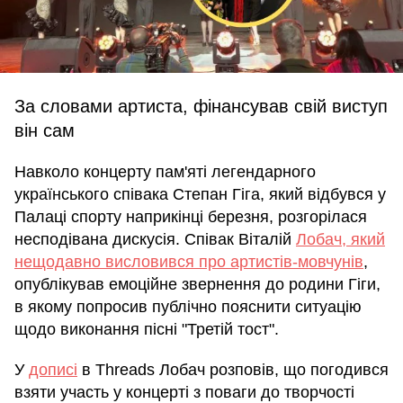
За словами артиста, фінансував свій виступ
він сам
Навколо концерту пам'яті легендарного
українського співака Степан Гіга, який відбувся у
Палаці спорту наприкінці березня, розгорілася
несподівана дискусія. Співак Віталій
Лобач, який
нещодавно висловився про артистів-мовчунів
,
опублікував емоційне звернення до родини Гіги,
в якому попросив публічно пояснити ситуацію
щодо виконання пісні "Третій тост".
У
дописі
в Threads Лобач розповів, що погодився
взяти участь у концерті з поваги до творчості