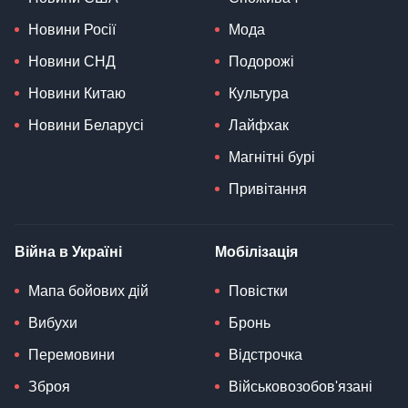
Новини Росії
Мода
Новини СНД
Подорожі
Новини Китаю
Культура
Новини Беларусі
Лайфхак
Магнітні бурі
Привітання
Війна в Україні
Мобілізація
Мапа бойових дій
Повістки
Вибухи
Бронь
Перемовини
Відстрочка
Зброя
Військовозобов'язані