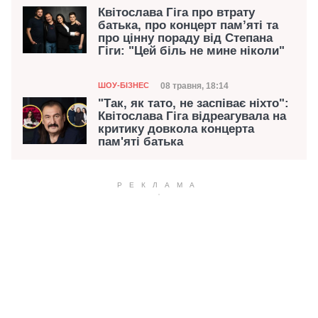
Квітослава Гіга про втрату
батька, про концерт памʼяті та
про цінну пораду від Степана
Гіги: "Цей біль не мине ніколи"
Категорія
Дата публікації
08 травня, 18:14
ШОУ-БІЗНЕС
"Так, як тато, не заспіває ніхто":
Квітослава Гіга відреагувала на
критику довкола концерта
пам'яті батька