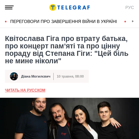
РУС
ПЕРЕГОВОРИ ПРО ЗАВЕРШЕННЯ ВІЙНИ В УКРАЇНІ
КОН
Квітослава Гіга про втрату батька,
про концерт памʼяті та про цінну
пораду від Степана Гіги: "Цей біль
не мине ніколи"
Діана Могилєвич
10 травня, 08:00
Автор
Дата публікації
ЧИТАТЬ НА РУССКОМ
А