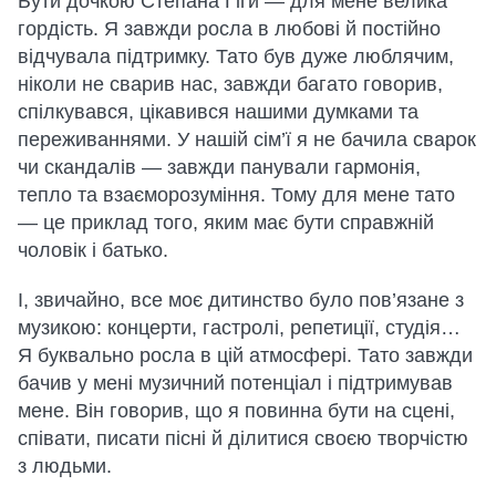
Бути дочкою Степана Гіги — для мене велика
гордість. Я завжди росла в любові й постійно
відчувала підтримку. Тато був дуже люблячим,
ніколи не сварив нас, завжди багато говорив,
спілкувався, цікавився нашими думками та
переживаннями. У нашій сім’ї я не бачила сварок
чи скандалів — завжди панували гармонія,
тепло та взаєморозуміння. Тому для мене тато
— це приклад того, яким має бути справжній
чоловік і батько.
І, звичайно, все моє дитинство було пов’язане з
музикою: концерти, гастролі, репетиції, студія…
Я буквально росла в цій атмосфері. Тато завжди
бачив у мені музичний потенціал і підтримував
мене. Він говорив, що я повинна бути на сцені,
співати, писати пісні й ділитися своєю творчістю
з людьми.