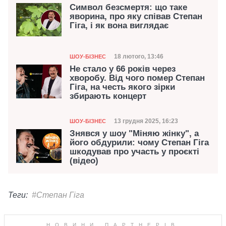
Символ безсмертя: що таке
яворина, про яку співав Степан
Гіга, і як вона виглядає
Категорія
Дата публікації
18 лютого, 13:46
ШОУ-БІЗНЕС
Не стало у 66 років через
хворобу. Від чого помер Степан
Гіга, на честь якого зірки
збирають концерт
Категорія
Дата публікації
13 грудня 2025, 16:23
ШОУ-БІЗНЕС
Знявся у шоу "Міняю жінку", а
його обдурили: чому Степан Гіга
шкодував про участь у проєкті
(відео)
Теги:
#Степан Гіга