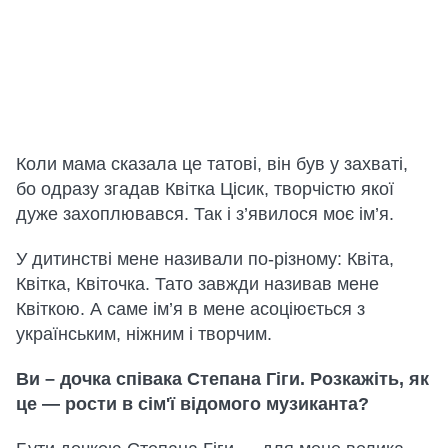
Коли мама сказала це татові, він був у захваті,
бо одразу згадав Квітка Цісик, творчістю якої
дуже захоплювався. Так і з’явилося моє ім’я.
У дитинстві мене називали по-різному: Квіта,
Квітка, Квіточка. Тато завжди називав мене
Квіткою. А саме ім’я в мене асоціюється з
українським, ніжним і творчим.
Ви – дочка співака Степана Гіги. Розкажіть, як
це — рости в сім'ї відомого музиканта?