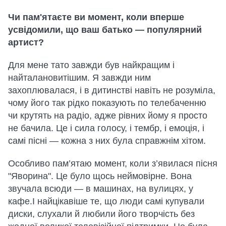
Чи пам'ятаєте ви момент, коли вперше
усвідомили, що ваш батько — популярний
артист?
Для мене тато завжди був найкращим і
найталановитішим. Я завжди ним
захоплювалася, і в дитинстві навіть не розуміла,
чому його так рідко показують по телебаченню
чи крутять на радіо, адже рівних йому я просто
не бачила. Це і сила голосу, і тембр, і емоція, і
самі пісні — кожна з них була справжнім хітом.
Особливо пам’ятаю момент, коли з’явилася пісня
"Яворина". Це було щось неймовірне. Вона
звучала всюди — в машинах, на вулицях, у
кафе.І найцікавіше те, що люди самі купували
диски, слухали й любили його творчість без