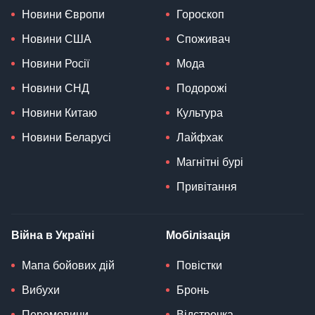
Новини Європи
Гороскоп
Новини США
Споживач
Новини Росії
Мода
Новини СНД
Подорожі
Новини Китаю
Культура
Новини Беларусі
Лайфхак
Магнітні бурі
Привітання
Війна в Україні
Мобілізація
Мапа бойових дій
Повістки
Вибухи
Бронь
Перемовини
Відстрочка