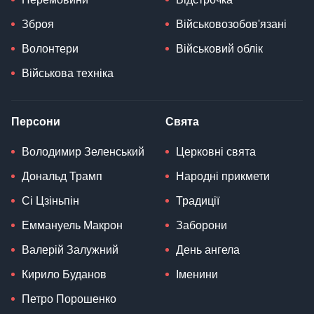
Зброя
Військовозобов'язані
Волонтери
Військовий облік
Військова техніка
Персони
Свята
Володимир Зеленський
Церковні свята
Дональд Трамп
Народні прикмети
Сі Цзіньпін
Традиції
Еммануель Макрон
Заборони
Валерій Залужний
День ангела
Кирило Буданов
Іменини
Петро Порошенко