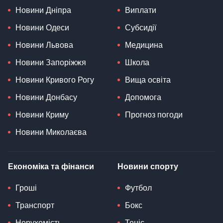
Новини Дніпра
Виплати
Новини Одеси
Субсидії
Новини Львова
Медицина
Новини Запоріжжя
Школа
Новини Кривого Рогу
Вища освіта
Новини Донбасу
Допомога
Новини Криму
Прогноз погоди
Новини Миколаєва
Економіка та фінанси
Новини спорту
Гроші
Футбол
Транспорт
Бокс
Нерухомість
Теніс