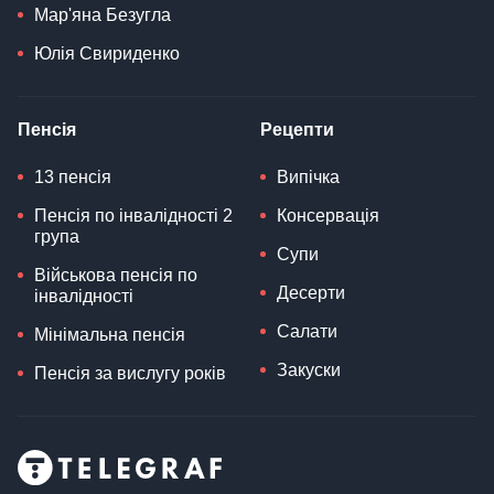
Мар'яна Безугла
Юлія Свириденко
Пенсія
Рецепти
13 пенсія
Випічка
Пенсія по інвалідності 2
Консервація
група
Супи
Військова пенсія по
Десерти
інвалідності
Салати
Мінімальна пенсія
Закуски
Пенсія за вислугу років