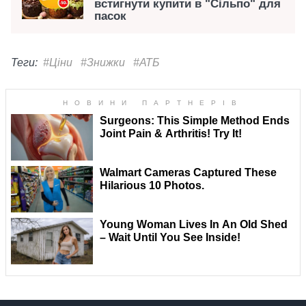
встигнути купити в "Сільпо" для
пасок
Теги:
#Ціни
#Знижки
#АТБ