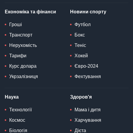
Економіка та фінанси
Новини спорту
Гроші
Футбол
Транспорт
Бокс
Нерухомість
Теніс
Тарифи
Хокей
Курс долара
Євро-2024
Укрзалізниця
Фехтування
Наука
Здоров'я
Технології
Мама і дитя
Космос
Харчування
Біологія
Дієта