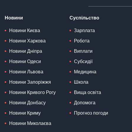
Новини
Суспільство
Новини Києва
Зарплата
Новини Харкова
Робота
Новини Дніпра
Виплати
Новини Одеси
Субсидії
Новини Львова
Медицина
Новини Запоріжжя
Школа
Новини Кривого Рогу
Вища освіта
Новини Донбасу
Допомога
Новини Криму
Прогноз погоди
Новини Миколаєва