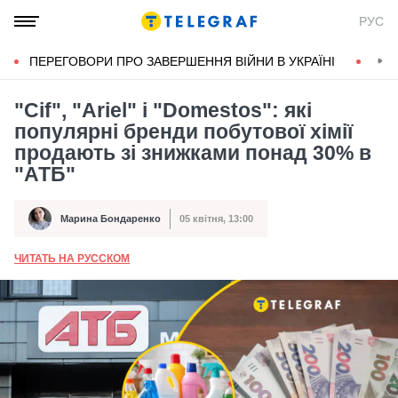
РУС
ПЕРЕГОВОРИ ПРО ЗАВЕРШЕННЯ ВІЙНИ В УКРАЇНІ
КОН
"Cif", "Ariel" і "Domestos": які
популярні бренди побутової хімії
продають зі знижками понад 30% в
"АТБ"
Марина Бондаренко
05 квітня, 13:00
Автор
Дата публікації
ЧИТАТЬ НА РУССКОМ
А