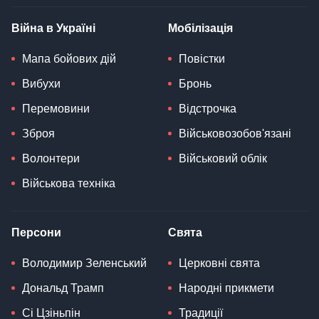
Війна в Україні
Мобілізація
Мапа бойових дій
Повістки
Вибухи
Бронь
Перемовини
Відстрочка
Зброя
Військовозобов'язані
Волонтери
Військовий облік
Військова техніка
Персони
Свята
Володимир Зеленський
Церковні свята
Дональд Трамп
Народні прикмети
Сі Цзіньпін
Традиції