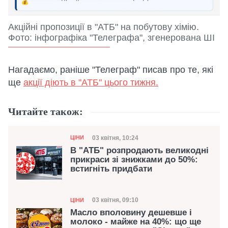
Акційні пропозиції в "АТБ" на побутову хімію.
Фото: інфографіка "Телеграфа", згенерована ШІ
Нагадаємо, раніше "Телеграф" писав про те, які
ще
акції діють в "АТБ" цього тижня.
Читайте також:
Категорія
Дата публікації
03 квітня, 10:24
ЦІНИ
В "АТБ" розпродають великодні
прикраси зі знижками до 50%:
встигніть придбати
Категорія
Дата публікації
03 квітня, 09:10
ЦІНИ
Масло вполовину дешевше і
молоко - майже на 40%: що ще