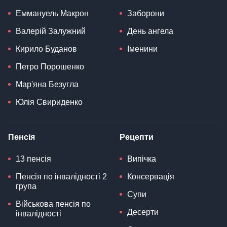
Еммануель Макрон
Заборони
Валерій Залужний
День ангела
Кирило Буданов
Іменини
Петро Порошенко
Мар'яна Безугла
Юлія Свириденко
Пенсія
Рецепти
13 пенсія
Випічка
Пенсія по інвалідності 2
Консервація
група
Супи
Військова пенсія по
Десерти
інвалідності