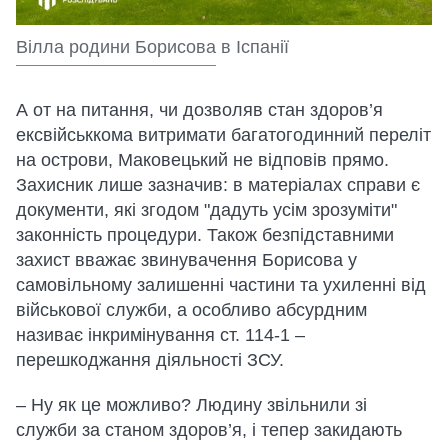
Вілла родини Борисова в Іспанії
А от на питання, чи дозволяв стан здоров’я
ексвійськкома витримати багатогодинний переліт
на острови, Маковецький не відповів прямо.
Захисник лише зазначив: в матеріалах справи є
документи, які згодом "дадуть усім зрозуміти"
законність процедури. Також безпідставними
захист вважає звинувачення Борисова у
самовільному залишенні частини та ухиленні від
військової служби, а особливо абсурдним
називає інкримінування ст. 114-1 –
перешкоджання діяльності ЗСУ.
– Ну як це можливо? Людину звільнили зі
служби за станом здоров’я, і тепер закидають