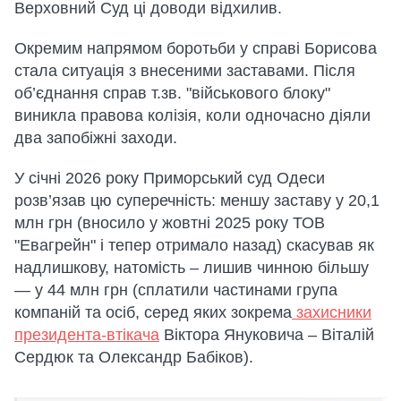
Верховний Суд ці доводи відхилив.
Окремим напрямом боротьби у справі Борисова
стала ситуація з внесеними заставами. Після
об’єднання справ т.зв. "військового блоку"
виникла правова колізія, коли одночасно діяли
два запобіжні заходи.
У січні 2026 року Приморський суд Одеси
розв’язав цю суперечність: меншу заставу у 20,1
млн грн (вносило у жовтні 2025 року ТОВ
"Евагрейн" і тепер отримало назад) скасував як
надлишкову, натомість – лишив чинною більшу
— у 44 млн грн (сплатили частинами група
компаній та осіб, серед яких зокрема
захисники
президента-втікача
Віктора Януковича – Віталій
Сердюк та Олександр Бабіков).