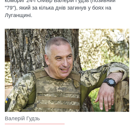
комбриг 24-ї ОМБр Валерій Гудзь (позивний
"79"), який за кілька днів загинув у боях на
Луганщині.
Валерій Гудзь