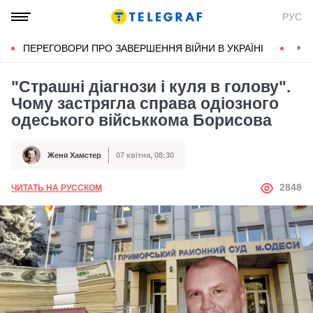
РУС
ПЕРЕГОВОРИ ПРО ЗАВЕРШЕННЯ ВІЙНИ В УКРАЇНІ
КОН
"Страшні діагнози і куля в голову".
Чому застрягла справа одіозного
одеського військкома Борисова
Женя Хамстер
07 квітня, 08:30
Автор
Дата публікації
АВТОР
2848
ЧИТАТЬ НА РУССКОМ