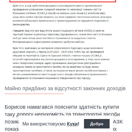
Майно придбано за відсутності законних доходів
Борисов намагався пояснити здатність купити
таку дорогу нерухомість та транспортні засоби
позиками від третіх осіб. Однак перевірки НАЗК
Ми використовуємо
Куки
!
Добре
показали: "кредитори" фізично не мали таких