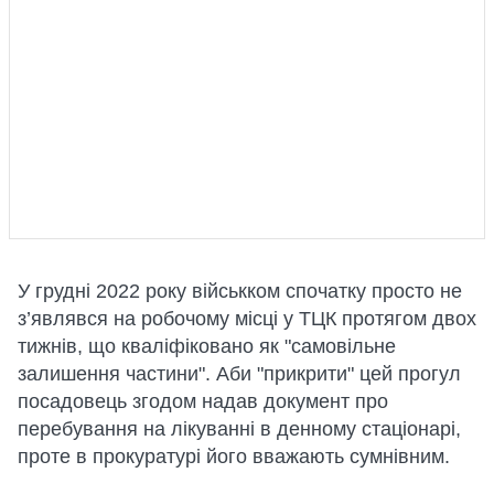
У грудні 2022 року військком спочатку просто не
з’являвся на робочому місці у ТЦК протягом двох
тижнів, що кваліфіковано як "самовільне
залишення частини". Аби "прикрити" цей прогул
посадовець згодом надав документ про
перебування на лікуванні в денному стаціонарі,
проте в прокуратурі його вважають сумнівним.