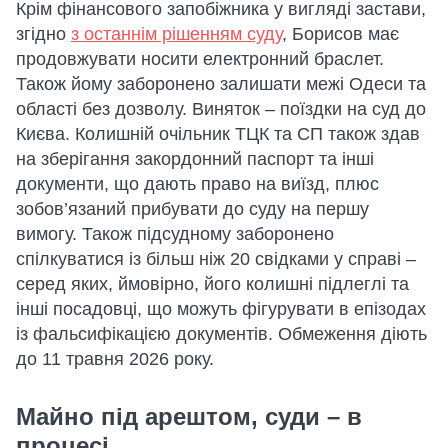
Крім фінансового запобіжника у вигляді застави,
згідно
з останнім рішенням суду
, Борисов має
продовжувати носити електронний браслет.
Також йому заборонено залишати межі Одеси та
області без дозволу. Виняток – поїздки на суд до
Києва. Колишній очільник ТЦК та СП також здав
на зберігання закордонний паспорт та інші
документи, що дають право на виїзд, плюс
зобов’язаний прибувати до суду на першу
вимогу. Також підсудному заборонено
спілкуватися із більш ніж 20 свідками у справі –
серед яких, ймовірно, його колишні підлеглі та
інші посадовці, що можуть фігурувати в епізодах
із фальсифікацією документів. Обмеження діють
до 11 травня 2026 року.
Майно під арештом, суди – в
процесі