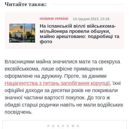
Читайте також:
Категорія
Дата публікації
14 грудня 2023, 13:18
НОВИНИ УКРАЇНИ
На іспанській віллі військкома-
мільйонера провели обшуки,
майно арештовано: подробиці та
фото
Власницями майна значилися мати та свекруха
ексвійськкома, лише офісне приміщення
оформлене на дружину. Проте, за даними
Нацагентства з питань запобігання корупції
, їхні
офіційні доходи за десятки років не покривали
значної частини вартості покупок. До того ж
обидві старші родички навіть не мали водійських
посвідчень.