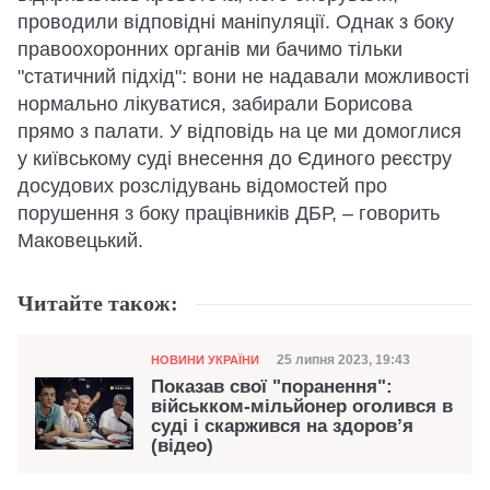
проводили відповідні маніпуляції. Однак з боку
правоохоронних органів ми бачимо тільки
"статичний підхід": вони не надавали можливості
нормально лікуватися, забирали Борисова
прямо з палати. У відповідь на це ми домоглися
у київському суді внесення до Єдиного реєстру
досудових розслідувань відомостей про
порушення з боку працівників ДБР, – говорить
Маковецький.
Читайте також:
Категорія
Дата публікації
25 липня 2023, 19:43
НОВИНИ УКРАЇНИ
Показав свої "поранення":
військком-мільйонер оголився в
суді і скаржився на здоров’я
(відео)