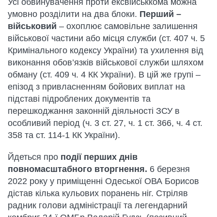
Усі обвинувачення проти ексвійськкома можна
умовно розділити на два блоки.
Перший –
військовий
– охоплює самовільне залишення
військової частини або місця служби (ст. 407 ч. 5
Кримінального кодексу України) та ухилення від
виконання обов’язків військової служби шляхом
обману (ст. 409 ч. 4 КК України). В цій же групі –
епізод з привласненням бойових виплат на
підставі підроблених документів та
перешкоджання законній діяльності ЗСУ в
особливий період (ч. 3 ст. 27, ч. 1 ст. 366, ч. 4 ст.
358 та ст. 114-1 КК України).
Йдеться про
події перших днів
повномасштабного вторгнення.
6 березня
2022 року у приміщенні Одеської ОВА Борисов
дістав кілька кульових поранень ніг. Стріляв
радник голови адміністрації та легендарний