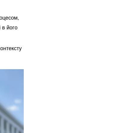
оцесом,
 в його
контексту