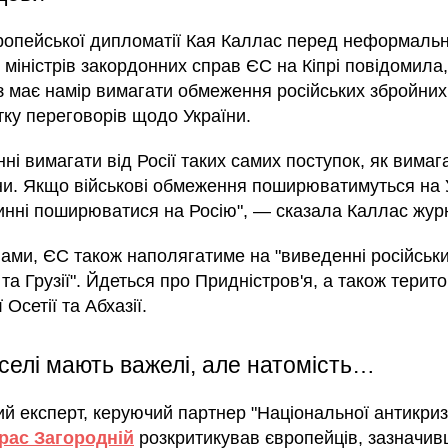
ропейської дипломатії Кая Каллас перед неформаль
 міністрів закордонних справ ЄС на Кіпрі повідомила
 має намір вимагати обмеження російських збройних
тку переговорів щодо України.
ні вимагати від Росії таких самих поступок, як вимаг
їни. Якщо військові обмеження поширюватимуться на У
инні поширюватися на Росію", — сказала Каллас жур
вами, ЄС також наполягатиме на "виведенні російськи
а Грузії". Йдеться про Придністров'я, а також терито
 Осетії та Абхазії.
селі мають важелі, але натомість…
ий експерт, керуючий партнер "Національної антикриз
рас Загородній
розкритикував європейців, зазначив