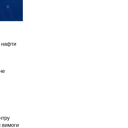
ї нафти
не
нтру
і вимоги