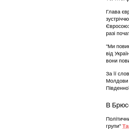
Глава єв
зустріччю
Євросоюз
разі поча
"Ми повин
від Укра
вони пов
За її сло
Молдови т
Південної
В Брюс
Політичн
групи"
Та