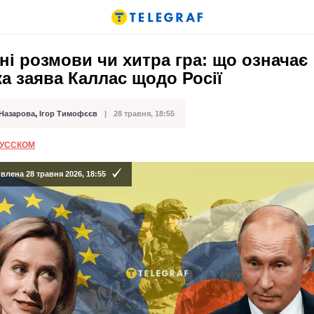
і розмови чи хитра гра: що означає
а заява Каллас щодо Росії
 Назарова
,
Ігор Тимофєєв
28 травня, 18:55
ації
РУССКОМ
лена 28 травня 2026, 18:55