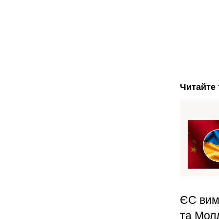
Читайте 
ЄС вима
та Мол