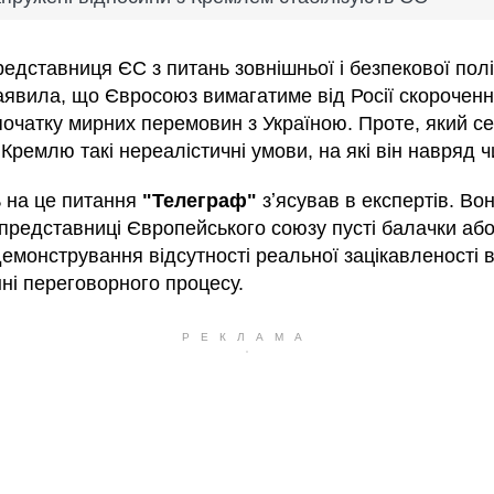
едставниця ЄС з питань зовнішньої і безпекової полі
аявила, що Євросоюз вимагатиме від Росії скорочення
початку мирних перемовин з Україною. Проте, який с
Кремлю такі нереалістичні умови, на які він навряд ч
ь на це питання
"Телеграф"
зʼясував в експертів. Во
представниці Європейського союзу пусті балачки або
емонстрування відсутності реальної зацікавленості 
ні переговорного процесу.