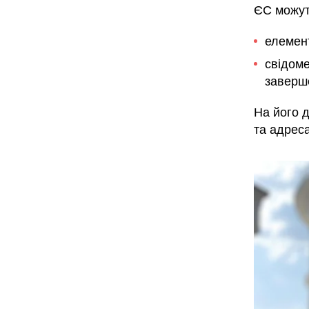
ЄС можут
елемен
свідоме
заверш
На його д
та адреса