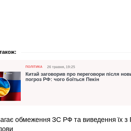
також:
Категорія
Дата публікації
26 травня, 19:25
ПОЛІТИКА
Китай заговорив про переговори після нов
погроз РФ: чого боїться Пекін
гає обмеження ЗС РФ та виведення їх з Г
дови