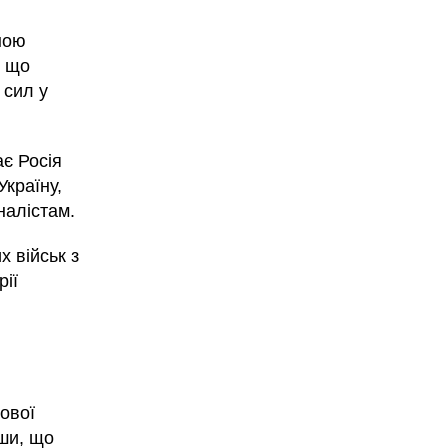
ною
, що
 сил у
ає Росія
країну,
налістам.
х військ з
рії
ової
ши, що