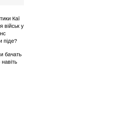
тики Каї
 військ у
енс
и піде?
ни бачать
 навіть
в