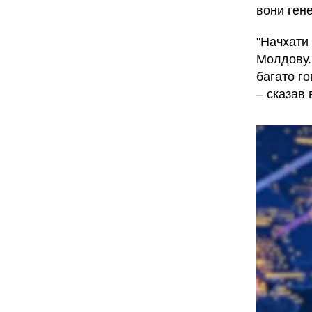
вони гене
"Начхати 
Молдову. 
багато го
– сказав в