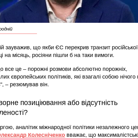
родній
ій зауважив, що якби ЄС перекрив транзит російсько
і на місяць, росіяни пішли б на таки вимоги.
що все це – порожні розмови абсолютно порожніх,
лих європейських політиків, які взагалі собою нічого 
, – резюмував він.
ворне позиціювання або відсутність
леності?
ргою, аналітик міжнародної політики незалежного це
лександр Колесніченко
вважає, що максималістськ