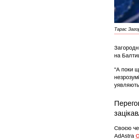
Тарас Заго
Загородн
на Балтиц
"А поки 
незрозумі
уявляють"
Перего
зацікав
Своєю че
AdAstra
О