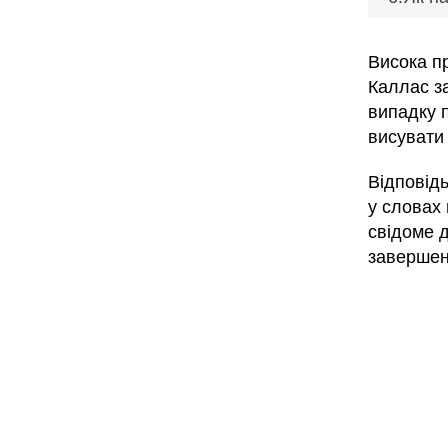
Висока пр
Каллас з
випадку 
висувати 
Відповід
у словах 
свідоме д
завершен