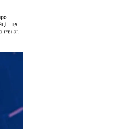
про
ці – це
 г*вна",