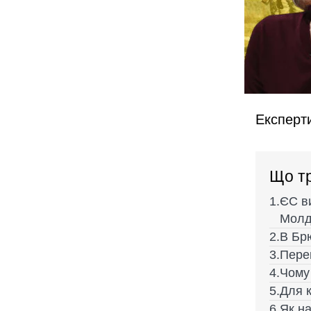
Експерт
Що тр
ЄС ви
Молд
В Бр
Перег
Чому
Для к
Як н