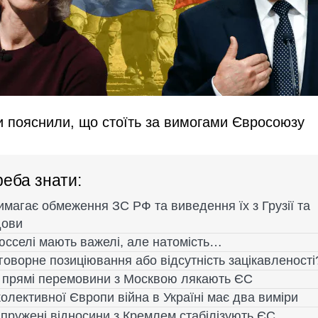
и пояснили, що стоїть за вимогами Євросоюзу
еба знати:
магає обмеження ЗС РФ та виведення їх з Грузії та
ови
юсселі мають важелі, але натомість…
оворне позиціювання або відсутність зацікавленості
 прямі перемовини з Москвою лякають ЄС
олективної Європи війна в Україні має два виміри
апружені відносини з Кремлем стабілізують ЄС