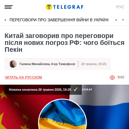
РУС
ПЕРЕГОВОРИ ПРО ЗАВЕРШЕННЯ ВІЙНИ В УКРАЇНІ
КОН
Китай заговорив про переговори
після нових погроз РФ: чого боїться
Пекін
Галина Михайлова
,
Ігор Тимофєєв
26 травня, 19:25
Автор
Дата публікації
АВТОР
940
ЧИТАТЬ НА РУССКОМ
Новина оновлена 26 травня 2026, 19:25