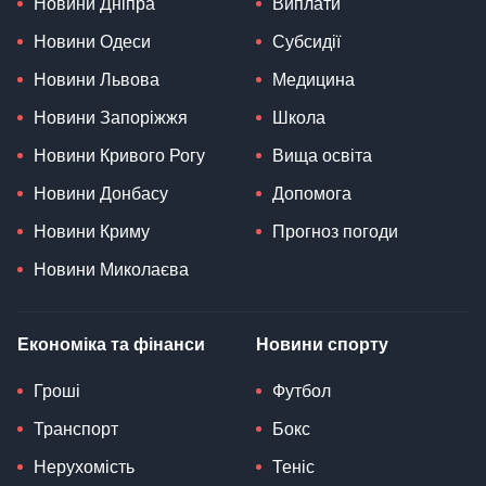
Новини Дніпра
Виплати
Новини Одеси
Субсидії
Новини Львова
Медицина
Новини Запоріжжя
Школа
Новини Кривого Рогу
Вища освіта
Новини Донбасу
Допомога
Новини Криму
Прогноз погоди
Новини Миколаєва
Економіка та фінанси
Новини спорту
Гроші
Футбол
Транспорт
Бокс
Нерухомість
Теніс