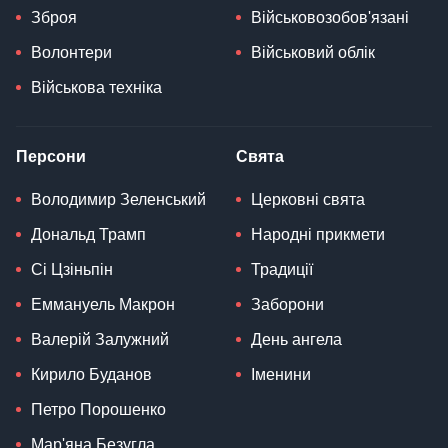
Зброя
Військовозобов'язані
Волонтери
Військовий облік
Військова техніка
Персони
Свята
Володимир Зеленський
Церковні свята
Дональд Трамп
Народні прикмети
Сі Цзіньпін
Традиції
Еммануель Макрон
Заборони
Валерій Залужний
День ангела
Кирило Буданов
Іменини
Петро Порошенко
Мар'яна Безугла