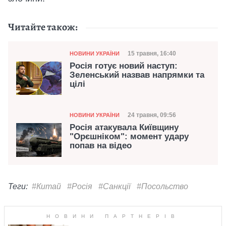
Читайте також:
Категорія
Дата публікації
15 травня, 16:40
НОВИНИ УКРАЇНИ
Росія готує новий наступ:
Зеленський назвав напрямки та
цілі
Категорія
Дата публікації
24 травня, 09:56
НОВИНИ УКРАЇНИ
Росія атакувала Київщину
"Орєшніком": момент удару
попав на відео
Теги:
#Китай
#Росія
#Санкції
#Посольство