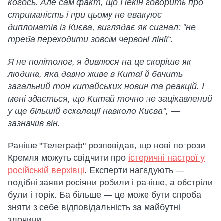
когось. Але сам факт, що Пекін говорить про
стриманість і при цьому не евакуює
дипломатів із Києва, виглядає як сигнал: "не
треба переходити зовсім червоні лінії".
Я не політолог, я дивлюся на це скоріше як
людина, яка давно живе в Китаї й бачить
загальний тон китайських новин та реакцій. І
мені здається, що Китай точно не зацікавлений
у ще більшій ескалації навколо Києва", —
зазначив він.
Раніше "Телеграф" розповідав, що нові погрози
Кремля можуть свідчити про
істеричні настрої у
російській верхівці
. Експерти нагадують —
подібні заяви росіяни робили і раніше, а обстріли
були і торік. Ба більше — це може бути спроба
зняти з себе відповідальність за майбутні
злочини.