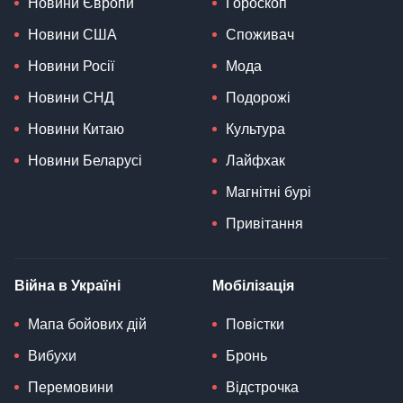
Новини Європи
Гороскоп
Новини США
Споживач
Новини Росії
Мода
Новини СНД
Подорожі
Новини Китаю
Культура
Новини Беларусі
Лайфхак
Магнітні бурі
Привітання
Війна в Україні
Мобілізація
Мапа бойових дій
Повістки
Вибухи
Бронь
Перемовини
Відстрочка