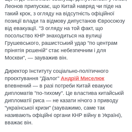
Леонов припускає, що Китай навряд чи піде на
такий крок, з огляду на відсутність офіційної
позиції влади та відмову дипустанов Євросоюзу
від евакуації. "З огляду на той факт, що
посольство КНР знаходиться на вулиці
Грушевського, рашистський удар "по центрам
прінятія рєшеній" стає небезпечним і для
Москви", — зауважив він.
Директор Інституту соціально-політичного
проєктування "Діалог"
Андрій Миселюк
впевнений — в разі потреби Китай евакуює
дипломатів "по-тихому". Це властива китайській
дипломатії риса — не казати нічого з приводу
"української кризи" (зауважимо, саме так
називають офіційні органи КНР війну в Україні),
вважає він.