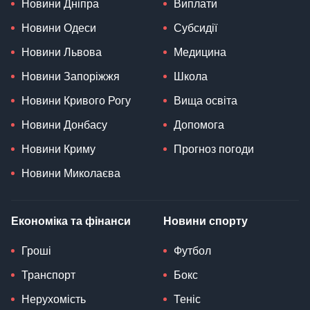
Новини Дніпра
Виплати
Новини Одеси
Субсидії
Новини Львова
Медицина
Новини Запоріжжя
Школа
Новини Кривого Рогу
Вища освіта
Новини Донбасу
Допомога
Новини Криму
Прогноз погоди
Новини Миколаєва
Економіка та фінанси
Новини спорту
Гроші
Футбол
Транспорт
Бокс
Нерухомість
Теніс