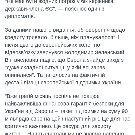
"Не має бути жодних погроз у бік керівника
держави-члена ЄС", — пояснює один з
дипломатів.
За даними нашого видання, обговорення щодо
кредиту тривало "більше, ніж планувалося", і
після цього до європейських колег по
відеозвʼязку звернувся Володимир Зеленський.
Він висловив надію, що
Європа знайде вихід з
"дуже складної ситуації, у якій всі зараз
опинилися". Та наголосив на фактичній
дестабілізації європейської підтримки України.
"Вже третій місяць поспіль не працює
найважливіша фінансова гарантія безпеки для
України від Європи – пакет підтримки на суму 90
мільярдів євро на цей і наступний рік. Це для нас
критично важливо. Це ресурс для захисту
життів… Навіть сьогодні ми не знаємо напевно,