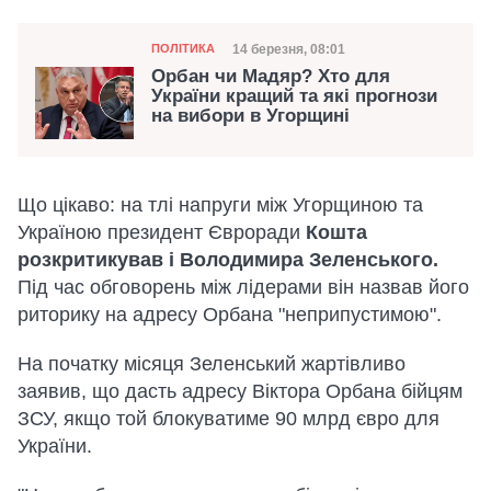
Категорія
Дата публікації
14 березня, 08:01
ПОЛІТИКА
Орбан чи Мадяр? Хто для
України кращий та які прогнози
на вибори в Угорщині
Що цікаво: на тлі напруги між Угорщиною та
Україною президент Євроради
Кошта
розкритикував і Володимира Зеленського.
Під час обговорень між лідерами він назвав його
риторику на адресу Орбана "неприпустимою".
На початку місяця Зеленський жартівливо
заявив, що дасть адресу Віктора Орбана бійцям
ЗСУ, якщо той блокуватиме 90 млрд євро для
України.