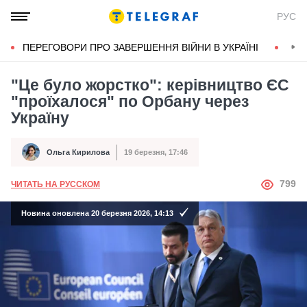
РУС
ПЕРЕГОВОРИ ПРО ЗАВЕРШЕННЯ ВІЙНИ В УКРАЇНІ
КОН
"Це було жорстко": керівництво ЄС
"проїхалося" по Орбану через
Україну
Ольга Кирилова
19 березня, 17:46
Автор
Дата публікації
АВТОР
799
ЧИТАТЬ НА РУССКОМ
Новина оновлена 20 березня 2026, 14:13