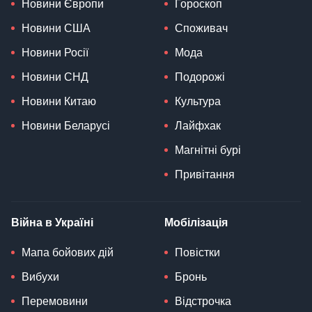
Новини Європи
Гороскоп
Новини США
Споживач
Новини Росії
Мода
Новини СНД
Подорожі
Новини Китаю
Культура
Новини Беларусі
Лайфхак
Магнітні бурі
Привітання
Війна в Україні
Мобілізація
Мапа бойових дій
Повістки
Вибухи
Бронь
Перемовини
Відстрочка