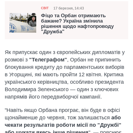
Категорія
Дата публікації
17 березня, 14:43
СВІТ
Фіцо та Орбан отримають
бажане? Україна змінила
рішення щодо нафтопроводу
"Дружба"
Як припускає один з європейських дипломатів у
розмові з
"Телеграфом"
, Орбан не припинить
блокування кредиту до парламентських виборів
в Угорщині, які мають пройти 12 квітня. Критика
українського керівництва, особливо президента
Володимира Зеленського — один з ключових
напрямів його передвиборчої кампанії.
"Навіть якщо Орбана програє, він буде в офісі
щонайменше до червня, тож залишається
або
чекати результатів роботи місії по "Дружбі"
або шукати якесь інше рішення
", — пояснює