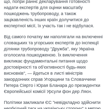
що, попри раннє декларування готовності
надати експертів для оцінки масштабу
пошкоджень трубопроводу, а також
зацікавленість інших країн долучитися до
експертної місії, їх участь так і не відбулася.
Від самого початку ми наполягали на включенні
словацьких та угорських експертів до інспекції
ділянки трубопроводу "Дружба", яку Україна
оголосила пошкодженою. Їх виключення
викликає фундаментальні питання щодо
достовірності та об’єктивності будь-яких
висновків", — йдеться в листі міністрів
закордонних справ Угорщини та Словаччини
Петера Сіярто і Юрая Бланара до президентки
Європейської комісії Урсули фон дер Ляєн.
Політики закликали ЄС "невідкладно здійснити
необхідний тиск на українську сторону" з метою