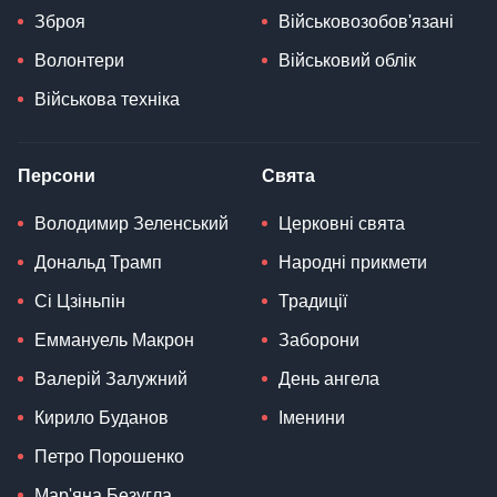
Зброя
Військовозобов'язані
Волонтери
Військовий облік
Військова техніка
Персони
Свята
Володимир Зеленський
Церковні свята
Дональд Трамп
Народні прикмети
Сі Цзіньпін
Традиції
Еммануель Макрон
Заборони
Валерій Залужний
День ангела
Кирило Буданов
Іменини
Петро Порошенко
Мар'яна Безугла