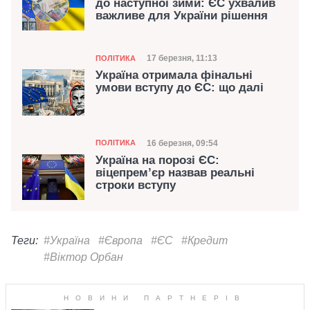
до наступної зими: ЄС ухвалив
важливе для України рішення
Категорія
Дата публікації
17 березня, 11:13
ПОЛІТИКА
Україна отримала фінальні
умови вступу до ЄС: що далі
Категорія
Дата публікації
16 березня, 09:54
ПОЛІТИКА
Україна на порозі ЄС:
віцепрем’єр назвав реальні
строки вступу
Теги:
#Україна
#Європа
#ЄС
#Кредит
#Віктор Орбан