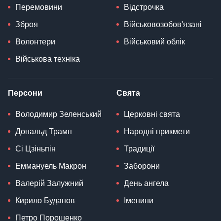
Перемовини
Відстрочка
Зброя
Військовозобов'язані
Волонтери
Військовий облік
Військова техніка
Персони
Свята
Володимир Зеленський
Церковні свята
Дональд Трамп
Народні прикмети
Сі Цзіньпін
Традиції
Еммануель Макрон
Заборони
Валерій Залужний
День ангела
Кирило Буданов
Іменини
Петро Порошенко