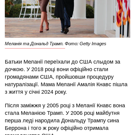
Меланія та Дональд Трамп. Фото: Getty Images
Батьки Меланії переїхали до США слыдом за
дочкою. У 2018 році вони офіційно стали
громадянами США, пройшовши процедуру
натуралізації. Мама Меланії Амалія Кнавс пішла
з життя у січні 2024 року.
Після заміжжя у 2005 році з Меланії Кнавс вона
стала Меланією Трамп. У 2006 році майбутня
перша леді народила Дональду Трампу сина
Беррона і того ж року офіційно отримала