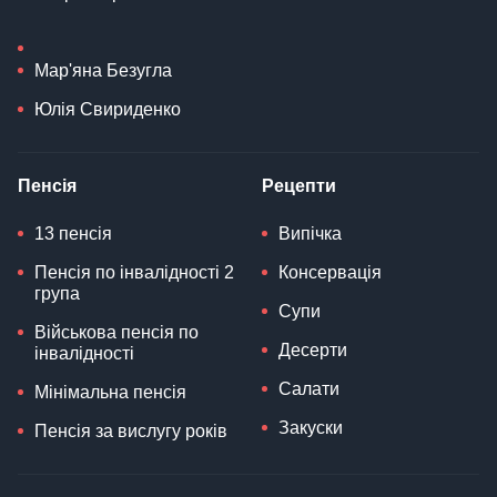
Мар'яна Безугла
Юлія Свириденко
Пенсія
Рецепти
13 пенсія
Випічка
Пенсія по інвалідності 2
Консервація
група
Супи
Військова пенсія по
Десерти
інвалідності
Салати
Мінімальна пенсія
Закуски
Пенсія за вислугу років