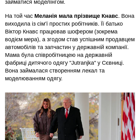
займатися моделінгом.
На той час
Меланія мала прізвище Кнавс
. Вона
виходила із сім’ї простих робітників. Її батько
Віктор Кнавс працював шофером (зокрема
водієм мера), а згодом став успішним продавцем
автомобілів та запчастин у державній компанії.
Мама була співробітницею на державній
фабриці дитячого одягу "Jutranjka" у Сєвниці.
Вона займалася створенням лекал та
моделюванням одягу.