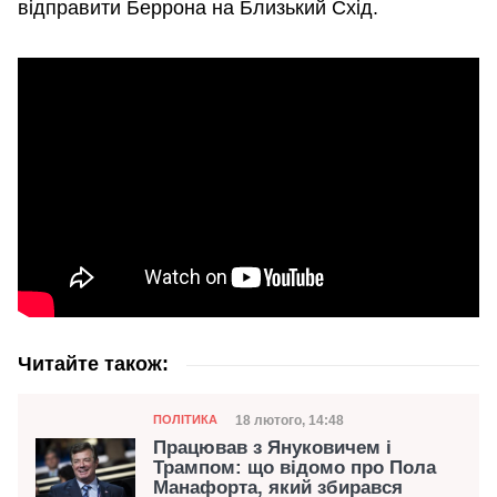
відправити Беррона на Близький Схід.
Читайте також:
Категорія
Дата публікації
18 лютого, 14:48
ПОЛІТИКА
Працював з Януковичем і
Трампом: що відомо про Пола
Манафорта, який збирався