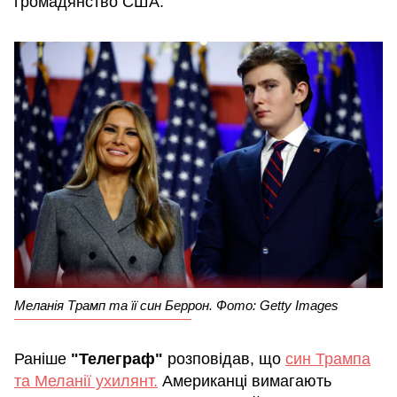
громадянство США.
Меланія Трамп та її син Беррон. Фото: Getty Images
Раніше
"Телеграф"
розповідав, що
син Трампа
та Меланії ухилянт.
Американці вимагають