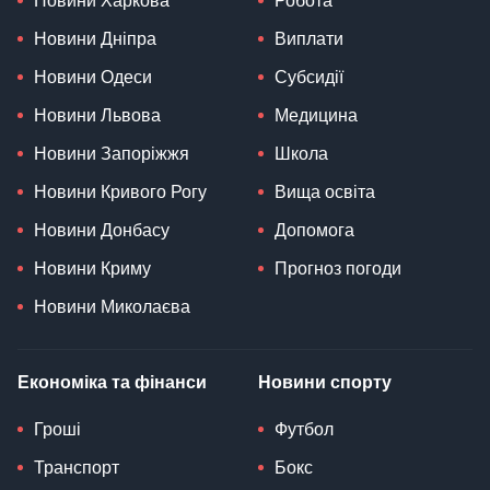
Новини Харкова
Робота
Новини Дніпра
Виплати
Новини Одеси
Субсидії
Новини Львова
Медицина
Новини Запоріжжя
Школа
Новини Кривого Рогу
Вища освіта
Новини Донбасу
Допомога
Новини Криму
Прогноз погоди
Новини Миколаєва
Економіка та фінанси
Новини спорту
Гроші
Футбол
Транспорт
Бокс