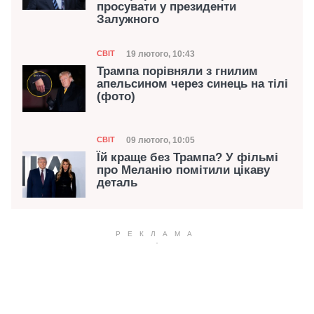
просувати у президенти
Залужного
Категорія
Дата публікації
19 лютого, 10:43
СВІТ
Трампа порівняли з гнилим
апельсином через синець на тілі
(фото)
Категорія
Дата публікації
09 лютого, 10:05
СВІТ
Їй краще без Трампа? У фільмі
про Меланію помітили цікаву
деталь