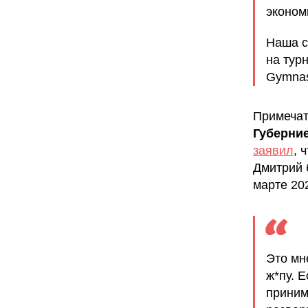
эконом
Наша с
на тур
Gymnas
Примечат
Губерни
заявил
, 
Дмитрий 
марте 20
Это мн
ж*пу. Е
принима