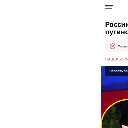
Росси
путин
Михаи
Автор
Дата публи
ЧИТАТИ УКР
Новость об