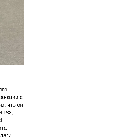
ого
санкции с
м, что он
и РФ,
d
рта
флаги