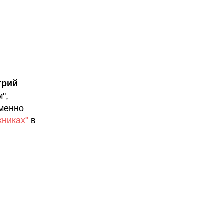
трий
",
именно
жниках"
в