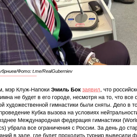
брниев/Фото: t.me/RealGuberniev
, мэр Клуж-Напоки
Эмиль Бок
заявил
, что российск
имна не будет в его городе, несмотря на то, что все 
ой художественной гимнастики были сняты. Дело в то
проведение Кубка вызова на условиях нейтральност
озднее Международная федерация гимнастики (Worl
s) убрала все ограничения с России. За день до ста
аний в зале, где будет проходить турнир вывесили 