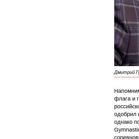
Дмитрий Гу
Напомним
флага и г
российск
одобрил 
однако п
Gymnastic
соревнов