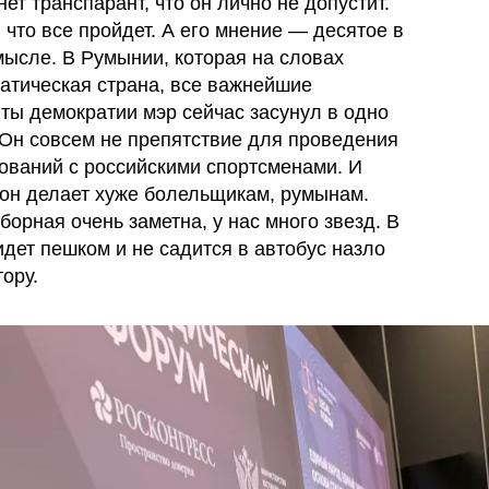
ет транспарант, что он лично не допустит.
 что все пройдет. А его мнение — десятое в
мысле. В Румынии, которая на словах
атическая страна, все важнейшие
ты демократии мэр сейчас засунул в одно
 Он совсем не препятствие для проведения
ований с российскими спортсменами. И
 он делает хуже болельщикам, румынам.
борная очень заметна, у нас много звезд. В
идет пешком и не садится в автобус назло
тору.