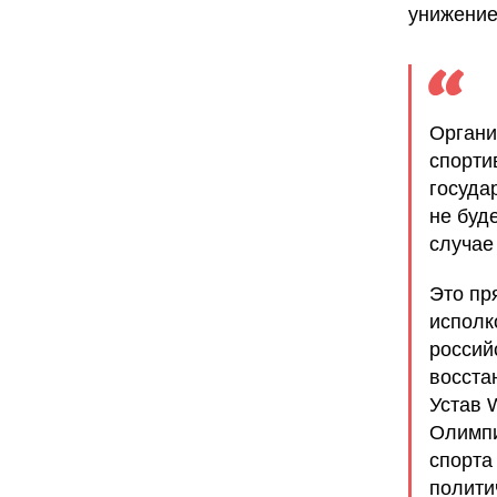
унижение
Органи
спорти
госуда
не буд
случае
Это пр
исполк
россий
восста
Устав 
Олимпи
спорта
полити