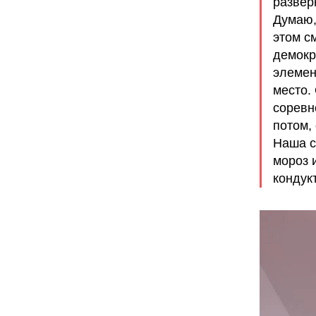
разверн
Думаю,
этом с
демокр
элемен
место.
соревн
потом,
Наша с
мороз 
кондук