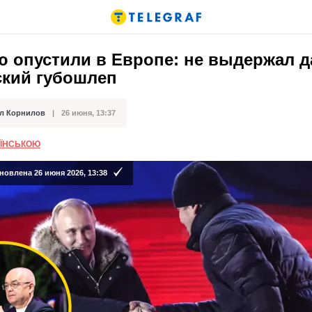
ю опустили в Европе: не выдержал д
ский губошлеп
л Корнилов
26 июня, 13:37
кации
АЇНСЬКОЮ
новлена 26 июня 2026, 13:38