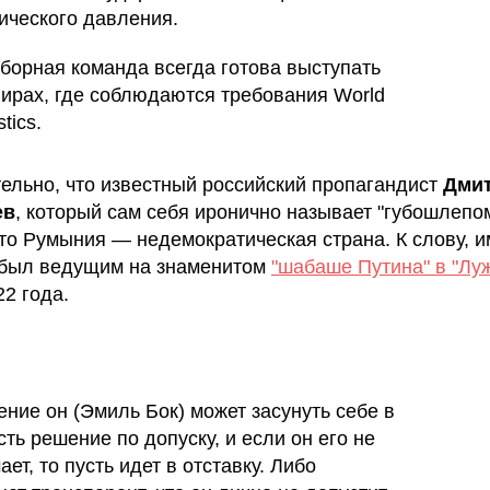
ического давления.
борная команда всегда готова выступать
нирах, где соблюдаются требования World
tics.
ельно, что известный российский пропагандист
Дми
ев
, который сам себя иронично называет "губошлепом
что Румыния — недемократическая страна. К слову, 
был ведущим на знаменитом
"шабаше Путина" в "Лу
22 года.
ение он (Эмиль Бок) может засунуть себе в
сть решение по допуску, и если он его не
ет, то пусть идет в отставку. Либо