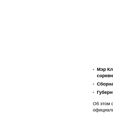
Мэр Кл
сорев
Сборна
Губерн
Об этом 
официал