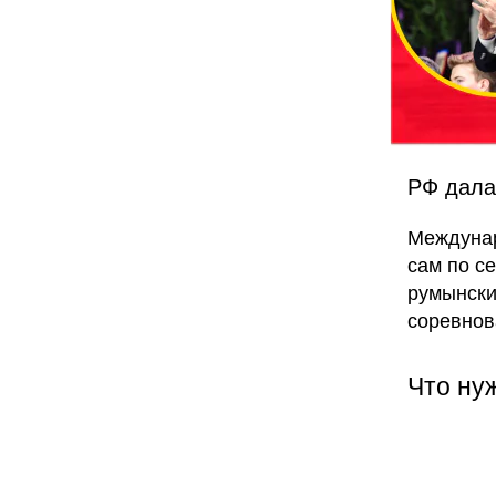
РФ дала
Междуна
сам по се
румынски
соревнов
Что ну