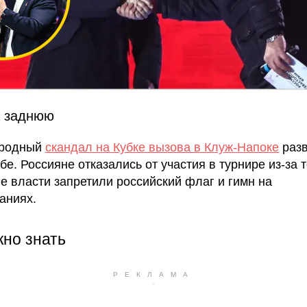
 заднюю
родный
скандал на Кубке вызова в Клуж-Напоке
разв
бе. Россияне отказались от участия в турнире из-за т
е власти запретили российский флаг и гимн на
аниях.
жно знать