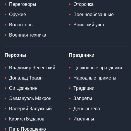
Переговоры
Отсрочка
Оружие
Военнообязанные
Волонтеры
Воинский учет
Военная техника
Персоны
Праздники
Владимир Зеленский
Церковные праздники
Дональд Трамп
Народные приметы
Си Цзиньпин
Традиции
Эммануэль Макрон
Запреты
Валерий Залужный
День ангела
Кирилл Буданов
Именины
Петр Порошенко