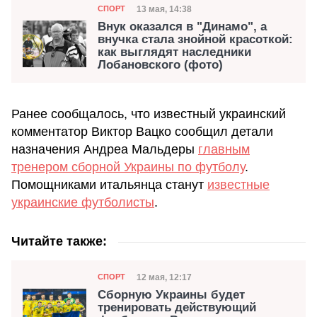
Категория
Дата публикации
13 мая, 14:38
СПОРТ
Внук оказался в "Динамо", а
внучка стала знойной красоткой:
как выглядят наследники
Лобановского (фото)
Ранее сообщалось, что известный украинский
комментатор Виктор Вацко сообщил детали
назначения Андреа Мальдеры
главным
тренером сборной Украины по футболу
.
Помощниками итальянца станут
известные
украинские футболисты
.
Читайте также:
Категория
Дата публикации
12 мая, 12:17
СПОРТ
Сборную Украины будет
тренировать действующий