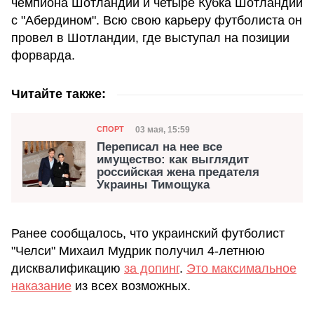
чемпиона Шотландии и четыре Кубка Шотландии
с "Абердином". Всю свою карьеру футболиста он
провел в Шотландии, где выступал на позиции
форварда.
Читайте также:
Категория
Дата публикации
03 мая, 15:59
СПОРТ
Переписал на нее все
имущество: как выглядит
российская жена предателя
Украины Тимощука
Ранее сообщалось, что украинский футболист
"Челси" Михаил Мудрик получил 4-летнюю
дисквалификацию
за допинг
.
Это максимальное
наказание
из всех возможных.