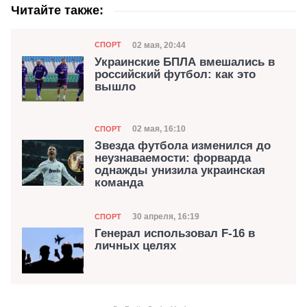
Читайте также:
Категория
Дата публикации
02 мая, 20:44
СПОРТ
Украинские БПЛА вмешались в
российский футбол: как это
вышло
Категория
Дата публикации
02 мая, 16:10
СПОРТ
Звезда футбола изменился до
неузнаваемости: форварда
однажды унизила украинская
команда
Категория
Дата публикации
30 апреля, 16:19
СПОРТ
Генерал использовал F-16 в
личных целях