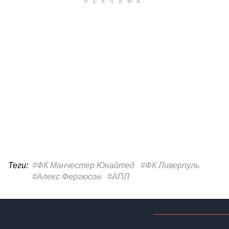
Теги:
#ФК Манчестер Юнайтед
#ФК Ливерпуль
#Алекс Фергюсон
#АПЛ