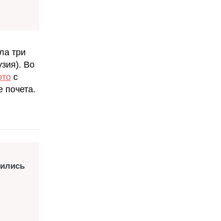
ла три
зия). Во
ото
с
 почета.
чились