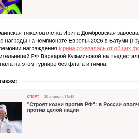
раинская тяжелоатлетка Ирина Домбровская завоева
е награды на чемпионате Европы-2026 в Батуми (Гру
ремонии награждения
Ирина отказалась от общих ф
ительницей РФ Варварой Кузьминовой на пьедестале
пала на этом турнире без флага и гимна.
также:
Категория
Дата публикации
30 апреля, 18:48
СПОРТ
"Строят козни против РФ": в России опол
против целой нации