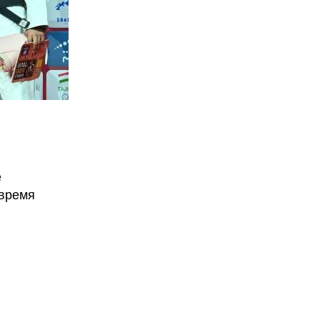
е
 время