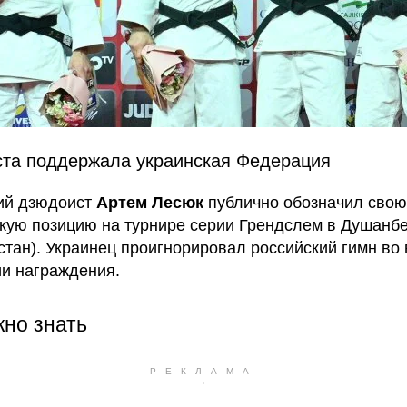
та поддержала украинская Федерация
ий дзюдоист
Артем Лесюк
публично обозначил свою
кую позицию на турнире серии Грендслем в Душанб
стан). Украинец проигнорировал российский гимн во
и награждения.
жно знать