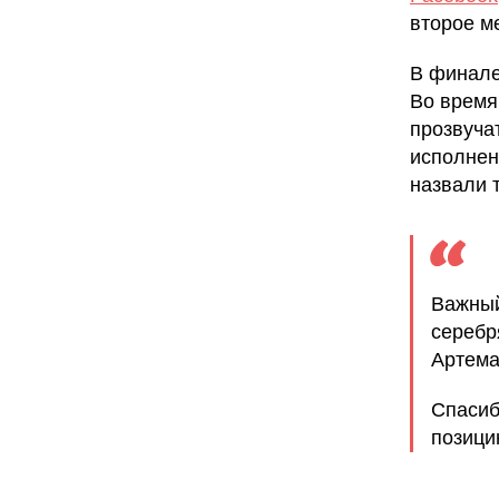
второе м
В финале
Во время
прозвуча
исполнен
назвали 
Важный
серебр
Артема
Спасиб
позици