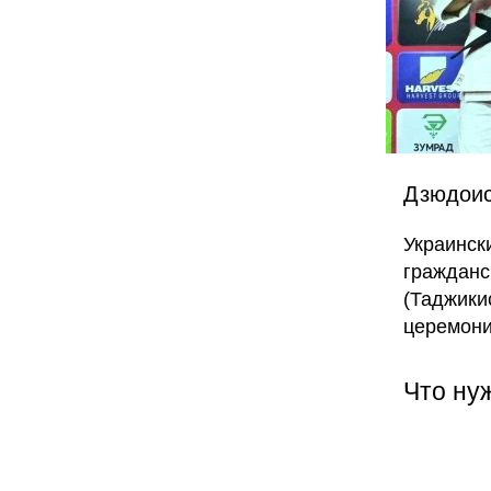
Дзюдоис
Украинск
гражданс
(Таджики
церемони
Что ну