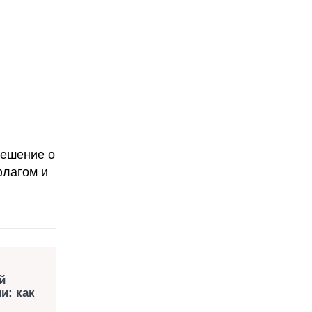
решение о
флагом и
й
и: как