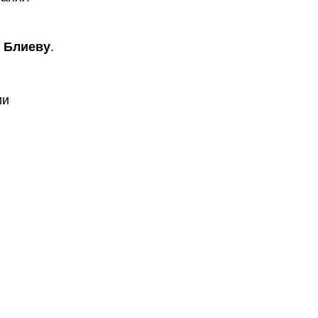
 Блиеву
.
ии