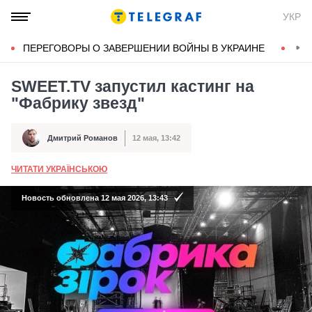
УКР
ПЕРЕГОВОРЫ О ЗАВЕРШЕНИИ ВОЙНЫ В УКРАИНЕ
КОН
SWEET.TV запустил кастинг на
"Фабрику звезд"
Дмитрий Романов
12 мая, 13:42
Автор
Дата публикации
ЧИТАТИ УКРАЇНСЬКОЮ
А
Новость обновлена 12 мая 2026, 13:43