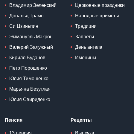
Владимир Зеленский
Церковные праздники
Дональд Трамп
Народные приметы
Си Цзиньпин
Традиции
Эммануэль Макрон
Запреты
Валерий Залужный
День ангела
Кирилл Буданов
Именины
Петр Порошенко
Юлия Тимошенко
Марьяна Безуглая
Юлия Свириденко
Пенсия
Рецепты
13 пенсия
Выпечка