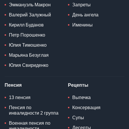
Эммануэль Макрон
Запреты
Валерий Залужный
День ангела
Кирилл Буданов
Именины
Петр Порошенко
Юлия Тимошенко
Марьяна Безуглая
Юлия Свириденко
Пенсия
Рецепты
13 пенсия
Выпечка
Пенсия по
Консервация
инвалидности 2 группа
Супы
Военная пенсия по
Десерты
инвалидности