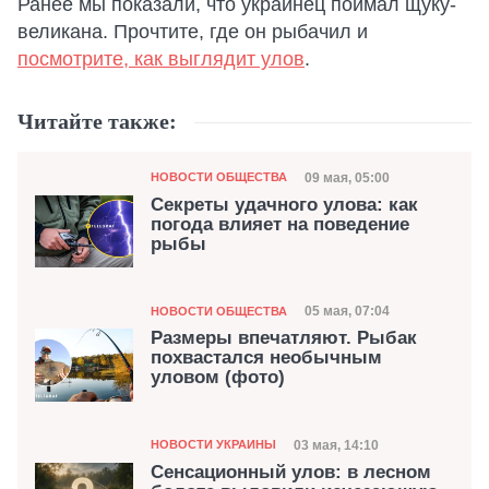
Ранее мы показали, что украинец поймал щуку-
великана. Прочтите, где он рыбачил и
посмотрите, как выглядит улов
.
Читайте также:
Категория
Дата публикации
09 мая, 05:00
НОВОСТИ ОБЩЕСТВА
Секреты удачного улова: как
погода влияет на поведение
рыбы
Категория
Дата публикации
05 мая, 07:04
НОВОСТИ ОБЩЕСТВА
Размеры впечатляют. Рыбак
похвастался необычным
уловом (фото)
Категория
Дата публикации
03 мая, 14:10
НОВОСТИ УКРАИНЫ
Сенсационный улов: в лесном