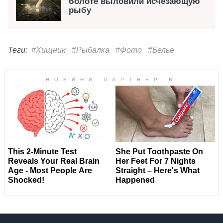
болоте выловили исчезающую
рыбу
Теги:
#Хищник
#Рыбалка
#Фото
#Белье