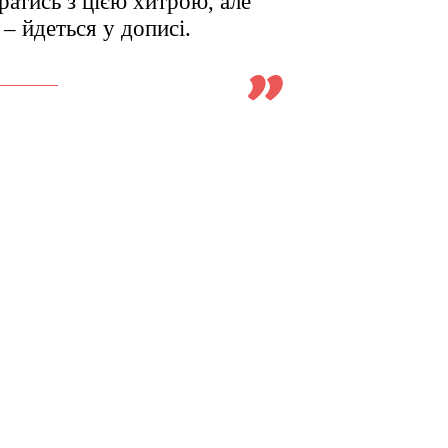
ратись з цією хитрою, але
– йдеться у дописі.