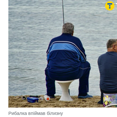
Рибалка впіймав білизну