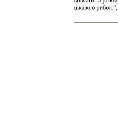
вивчати та розби
цікавою рибою", 