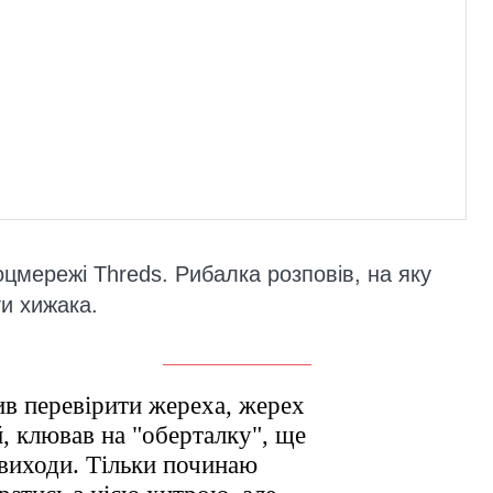
оцмережі Threds. Рибалка розповів, на яку
и хижака.
ив перевірити жереха, жерех
й, клював на "оберталку", ще
 виходи. Тільки починаю