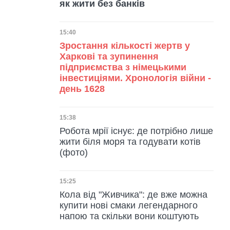
як жити без банків
Дата публікації
15:40
Зростання кількості жертв у
Харкові та зупинення
підприємства з німецькими
інвестиціями. Хронологія війни -
день 1628
Дата публікації
15:38
Робота мрії існує: де потрібно лише
жити біля моря та годувати котів
(фото)
Дата публікації
15:25
Кола від "Живчика": де вже можна
купити нові смаки легендарного
напою та скільки вони коштують