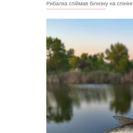
Рибалка спіймав білизну на спінінг