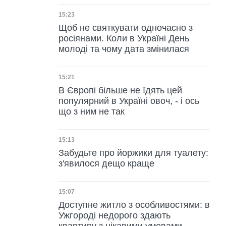
Дата публікації
15:23
Щоб не святкувати одночасно з
росіянами. Коли в Україні День
молоді та чому дата змінилася
Дата публікації
15:21
В Європі більше не їдять цей
популярний в Україні овоч, - і ось
що з ним не так
Дата публікації
15:13
Забудьте про йоржики для туалету:
з'явилося дещо краще
Дата публікації
15:07
Доступне житло з особливостями: в
Ужгороді недорого здають
квартиру з цікавими умовами