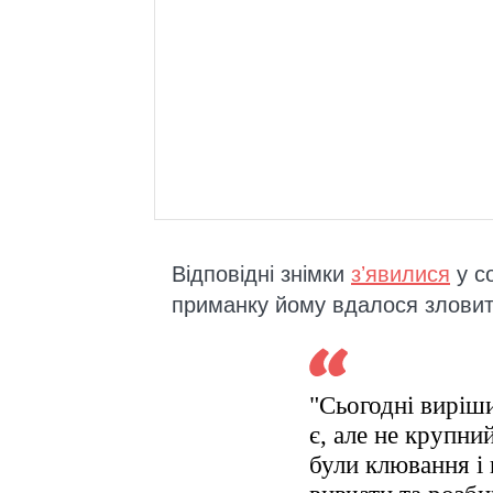
Відповідні знімки
зʼявилися
у с
приманку йому вдалося зловит
"Сьогодні виріш
є, але не крупни
були клювання і