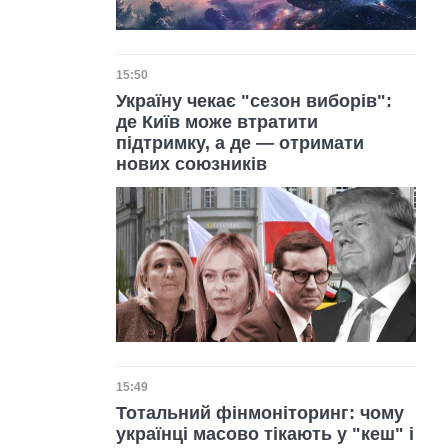
Дата публікації
15:50
Україну чекає "сезон виборів":
де Київ може втратити
підтримку, а де — отримати
нових союзників
Дата публікації
15:49
Тотальний фінмоніторинг: чому
українці масово тікають у "кеш" і