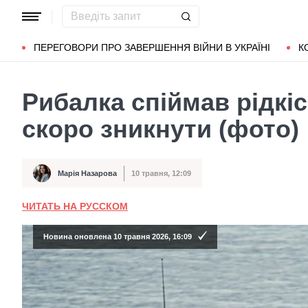
Популярні запити
Маріуполь
Донбас
Зеленський
Л
ПЕРЕГОВОРИ ПРО ЗАВЕРШЕННЯ ВІЙНИ В УКРАЇНІ
К
Рибалка спіймав рідкі
скоро зникнути (фото)
Марія Назарова
10 травня, 12:09
Автор
Дата публікації
ЧИТАТЬ НА РУССКОМ
Новина оновлена 10 травня 2026, 16:09