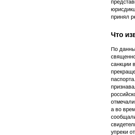
представ
юрисдикц
принял р
Что из
По данны
священно
санкции 
прекраще
паспорта
признава
российск
отмечали
а во вре
сообщали
свидетел
упреки о