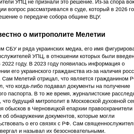
ители УПЦ не признали это решение. Из-за спора во
ии вопрос рассматривался в суде, который в 2026 г
ешение о передаче собора общине ВЦУ.
вестно о митрополите Мелетии
м СБУ и ряда украинских медиа, его имя фигуриров
служителей УПЦ, в отношении которых были введе
в 2022 году. В 2023 году появилась информация о
нии его украинского гражданства из-за наличия рос
. Сам Мелетий отрицал, что является гражданином Р
л, что когда-либо подавал документы на получение
ого паспорта. В то же время, журналистские рассле
, что будущий митрополит в Московской духовной се
мя обысков в Черновицкой епархии правоохранители
 об обнаружении документов, которые могли
ьствовать о его связях с РФ. Сам священнослужител
твергал и называл их безосновательными.