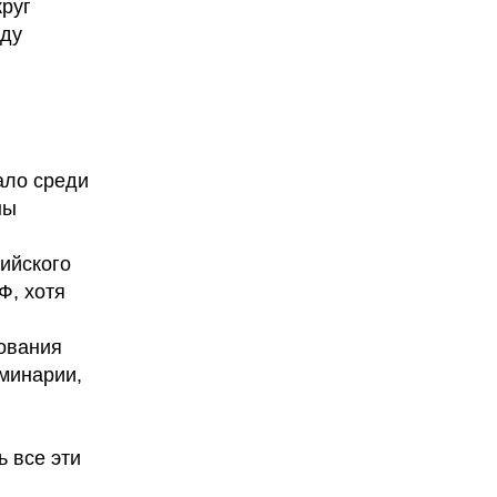
круг
оду
ало среди
ны
сийского
Ф, хотя
дования
минарии,
ь все эти