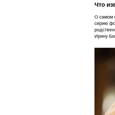
Что из
О самом 
серию фо
родствен
Ирину Би