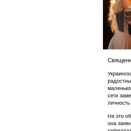
Священн
Украинск
радостны
маленько
сети зам
личность
На это о
она заяв
кафедрал