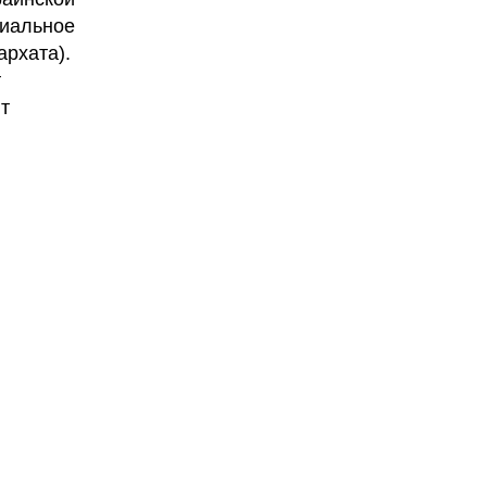
циальное
архата).
т
т