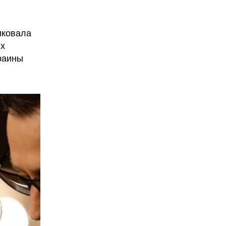
иковала
их
краины