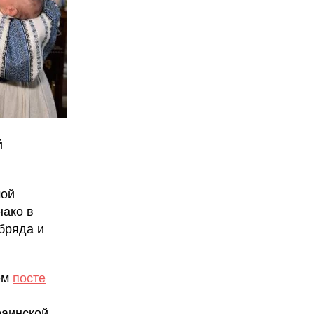
й
мой
нако в
бряда и
ем
посте
раинской