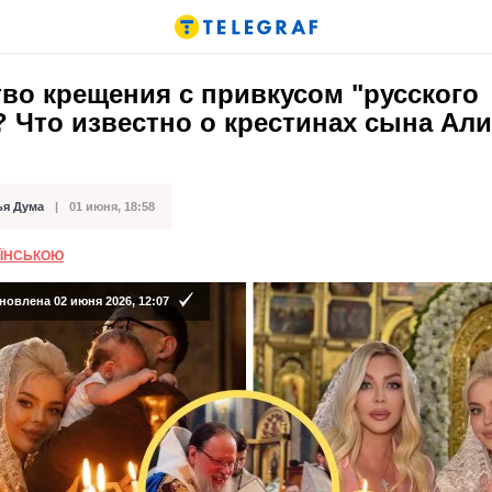
во крещения с привкусом "русского
? Что известно о крестинах сына Ал
ья Дума
01 июня, 18:58
кации
АЇНСЬКОЮ
новлена 02 июня 2026, 12:07