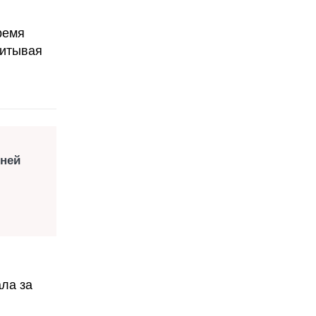
ремя
читывая
тней
ла за