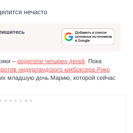
делится нечасто
пишитесь
х
сики –
родители четырех детей
. Пока
против нидерландского кикбоксера Рико
а их младшую дочь Марию, которой сейчас