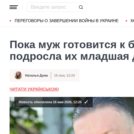
Популярные запросы
Мариуполь
Донбасс
Зеленский
ПЕРЕГОВОРЫ О ЗАВЕРШЕНИИ ВОЙНЫ В УКРАИНЕ
К
Пока муж готовится к б
подросла их младшая 
Наталья Дума
16 мая, 12:24
Автор
Дата публикации
ЧИТАТИ УКРАЇНСЬКОЮ
Новость обновлена 16 мая 2026, 12:26