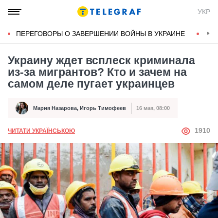
УКР
ПЕРЕГОВОРЫ О ЗАВЕРШЕНИИ ВОЙНЫ В УКРАИНЕ
КОН
Украину ждет всплеск криминала
из-за мигрантов? Кто и зачем на
самом деле пугает украинцев
Мария Назарова
,
Игорь Тимофеев
16 мая, 08:00
Автор
Дата публикации
АВТОР
1910
ЧИТАТИ УКРАЇНСЬКОЮ