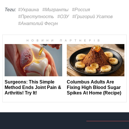
Теги:
#Украина
#Мигранты
#Россия
#Преступность
#ОЗУ
#Григорий Усатов
#Анатолий Фесун