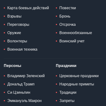
Карта боевых действий
Повестки
Взрывы
Бронь
Переговоры
Отсрочка
Оружие
Военнообязанные
Волонтеры
Воинский учет
Военная техника
Персоны
Праздники
Владимир Зеленский
Церковные праздники
Дональд Трамп
Народные приметы
Си Цзиньпин
Традиции
Эммануэль Макрон
Запреты