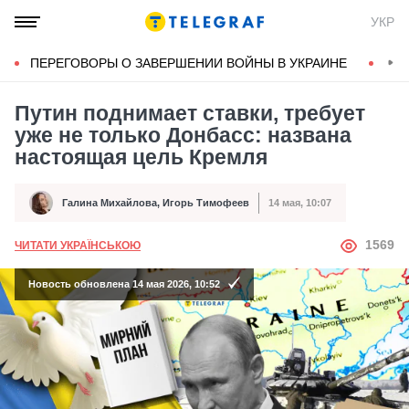
УКР
ПЕРЕГОВОРЫ О ЗАВЕРШЕНИИ ВОЙНЫ В УКРАИНЕ
КОН
Путин поднимает ставки, требует
уже не только Донбасс: названа
настоящая цель Кремля
Галина Михайлова
,
Игорь Тимофеев
14 мая, 10:07
Автор
Дата публикации
АВТОР
1569
ЧИТАТИ УКРАЇНСЬКОЮ
Новость обновлена 14 мая 2026, 10:52