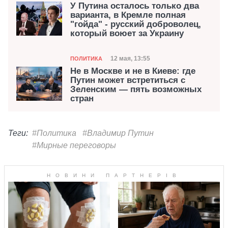
У Путина осталось только два
варианта, в Кремле полная
"гойда" - русский доброволец,
который воюет за Украину
Категория
Дата публикации
12 мая, 13:55
ПОЛИТИКА
Не в Москве и не в Киеве: где
Путин может встретиться с
Зеленским — пять возможных
стран
Теги:
#Политика
#Владимир Путин
#Мирные переговоры