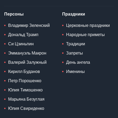
Персоны
Праздники
Владимир Зеленский
Церковные праздники
Дональд Трамп
Народные приметы
Си Цзиньпин
Традиции
Эммануэль Макрон
Запреты
Валерий Залужный
День ангела
Кирилл Буданов
Именины
Петр Порошенко
Юлия Тимошенко
Марьяна Безуглая
Юлия Свириденко