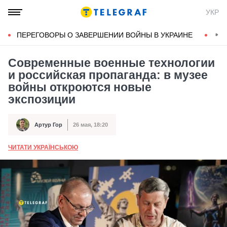
УКР
ПЕРЕГОВОРЫ О ЗАВЕРШЕНИИ ВОЙНЫ В УКРАИНЕ
КОН
Современные военные технологии
и российская пропаганда: в музее
войны откроются новые
экспозиции
Артур Гор
26 мая, 18:20
Автор
Дата публикации
ЧИТАТИ УКРАЇНСЬКОЮ
А