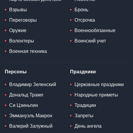
Взрывы
Бронь
Переговоры
Отсрочка
Оружие
Военнообязанные
Волонтеры
Воинский учет
Военная техника
Персоны
Праздники
Владимир Зеленский
Церковные праздники
Дональд Трамп
Народные приметы
Си Цзиньпин
Традиции
Эммануэль Макрон
Запреты
Валерий Залужный
День ангела