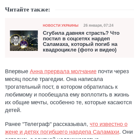
Читайте также:
Категория
Дата публикации
26 января, 07:24
НОВОСТИ УКРАИНЫ
Сгубила давняя страсть? Что
постил в соцсетях нардеп
Саламаха, который погиб на
квадроцикле (фото и видео)
Впервые
Анна прервала молчание
почти через
месяц после трагедии. Она написала
трогательный пост, в котором обратилась к
любимому и пообещала ему воплотить в жизнь
их общие мечты, особенно те, которые касаются
детей.
Ранее "Телеграф" рассказывал,
что известно о
жене и детях погибшего нардепа Саламахи
. Они