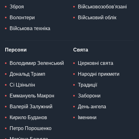
Зброя
Військовозобов'язані
Волонтери
Військовий облік
Військова техніка
Персони
Свята
Володимир Зеленський
Церковні свята
Дональд Трамп
Народні прикмети
Сі Цзіньпін
Традиції
Еммануель Макрон
Заборони
Валерій Залужний
День ангела
Кирило Буданов
Іменини
Петро Порошенко