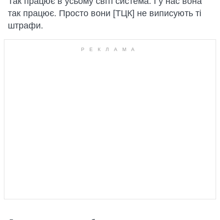
Так працює в усьому світі система. І у нас вона
так працює. Просто вони [ТЦК] не виписують ті
штрафи.