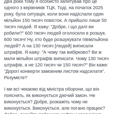
Два роки тому я особисто запитував про це
одного з керівників ТЦК. Тоді, на початок 2025
року, була ситуація, коли вони надіслали один
мільйон 150 тисяч повісток. А прийшло лише 50
тисяч людей. Я кажу: "Добре, і що далі ви
робили?" 600 тисяч людей оголосили в розшук.
600 тисяч! Ну, хто буде розшукувати півмільйона
людей? А на 130 тисяч [людей] виписали
штрафів. Я кажу: "А чому так вибірково? Ви ж
мали мільйон штрафів виписати. Чому 130 тисяч
штрафів, а не 120 тисяч чи 150 тисяч?" Він каже:
"Дорогі конверти замовним листом надсилати".
Розумієте?
І ми всі чекаємо від міністра оборони, що він
пояснить, як виконується діючий закон. Не
виконується? Добре, розкажіть чому не
виконується. Виконується, але погано працює?