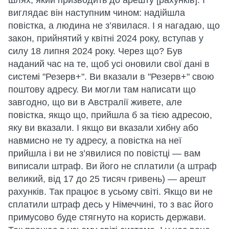
шлях, який призводить до арешту [рахунків]. І
виглядає він наступним чином: надійшла
повістка, а людина не з’явилася. І я нагадаю, що
закон, прийнятий у квітні 2024 року, вступав у
силу 18 липня 2024 року. Через що? Був
наданий час на те, щоб усі оновили свої дані в
системі "Резерв+". Ви вказали в "Резерв+" свою
поштову адресу. Ви могли там написати що
завгодно, що ви в Австралії живете, але
повістка, якщо що, прийшла б за тією адресою,
яку ви вказали. І якщо ви вказали хибну або
навмисно не ту адресу, а повістка на неї
прийшла і ви не з’явилися по повістці — вам
виписали штраф. Ви його не сплатили (а штраф
великий, від 17 до 25 тисяч гривень) — арешт
рахунків. Так працює в усьому світі. Якщо ви не
сплатили штраф десь у Німеччині, то з вас його
примусово буде стягнуто на користь держави.