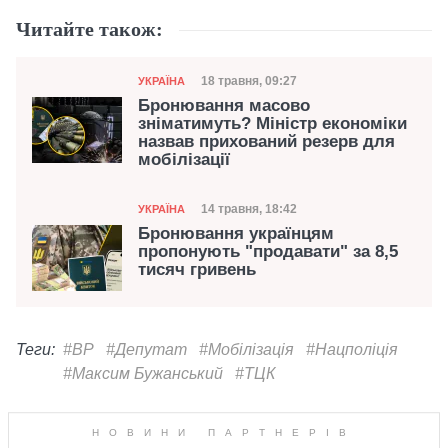
Читайте також:
Категорія
Дата публікації
18 травня, 09:27
УКРАЇНА
Бронювання масово
зніматимуть? Міністр економіки
назвав прихований резерв для
мобілізації
Категорія
Дата публікації
14 травня, 18:42
УКРАЇНА
Бронювання українцям
пропонують "продавати" за 8,5
тисяч гривень
Теги:
#ВР
#Депутат
#Мобілізація
#Нацполіція
#Максим Бужанський
#ТЦК