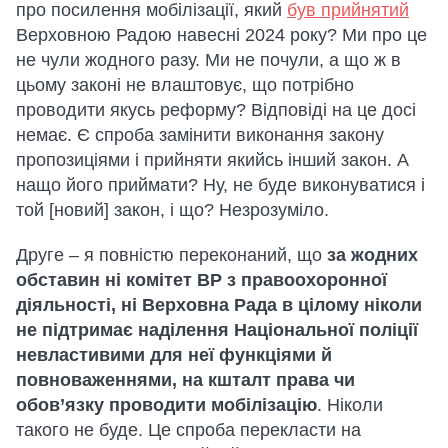
про посилення мобілізації, який
був прийнятий
Верховною Радою навесні 2024 року? Ми про це
не чули жодного разу. Ми не почули, а що ж в
цьому законі не влаштовує, що потрібно
проводити якусь реформу? Відповіді на це досі
немає. Є спроба замінити виконання закону
пропозиціями і прийняти якийсь інший закон. А
нащо його приймати? Ну, не буде виконуватися і
той [новий] закон, і що? Незрозуміло.
Друге – я повністю переконаний, що
за жодних
обставин ні комітет ВР з правоохоронної
діяльності, ні Верховна Рада в цілому ніколи
не підтримає наділення Національної поліції
невластивими для неї функціями й
повноваженнями, на кшталт права чи
обов’язку проводити мобілізацію
. Ніколи
такого не буде. Це спроба перекласти на