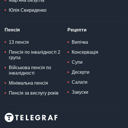
Мар'яна Безугла
Юлія Свириденко
Пенсія
Рецепти
13 пенсія
Випічка
Пенсія по інвалідності 2
Консервація
група
Супи
Військова пенсія по
Десерти
інвалідності
Салати
Мінімальна пенсія
Закуски
Пенсія за вислугу років