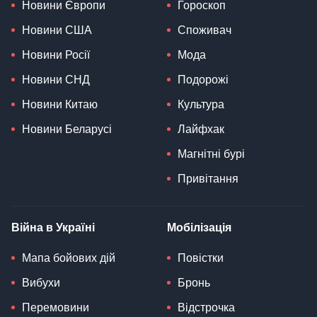
Новини Європи
Гороскоп
Новини США
Споживач
Новини Росії
Мода
Новини СНД
Подорожі
Новини Китаю
Культура
Новини Беларусі
Лайфхак
Магнітні бурі
Привітання
Війна в Україні
Мобілізація
Мапа бойових дій
Повістки
Вибухи
Бронь
Перемовини
Відстрочка