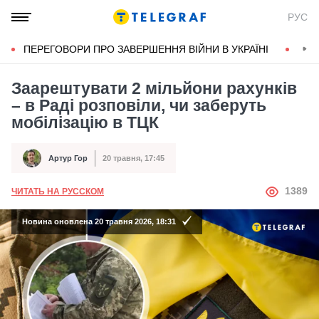
РУС
ПЕРЕГОВОРИ ПРО ЗАВЕРШЕННЯ ВІЙНИ В УКРАЇНІ
КОН
Заарештувати 2 мільйони рахунків
– в Раді розповіли, чи заберуть
мобілізацію в ТЦК
Артур Гор
20 травня, 17:45
Автор
Дата публікації
АВТОР
1389
ЧИТАТЬ НА РУССКОМ
Новина оновлена 20 травня 2026, 18:31