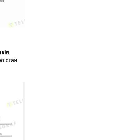
нків
ро стан