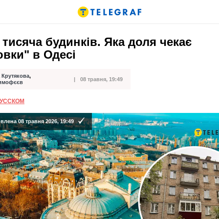
тисяча будинків. Яка доля чекає
вки" в Одесі
 Крутякова
,
08 травня, 19:49
ації
Тимофєєв
РУССКОМ
лена 08 травня 2026, 19:49