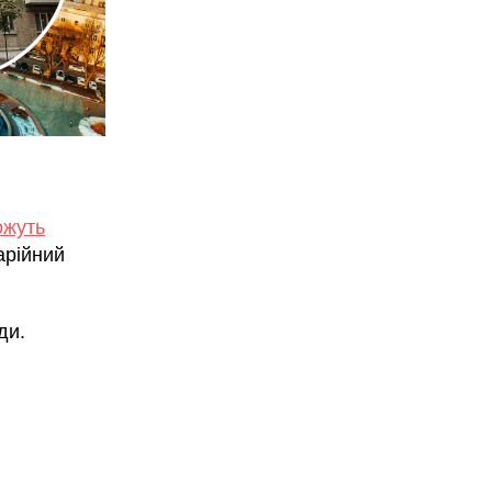
ожуть
арійний
ди.