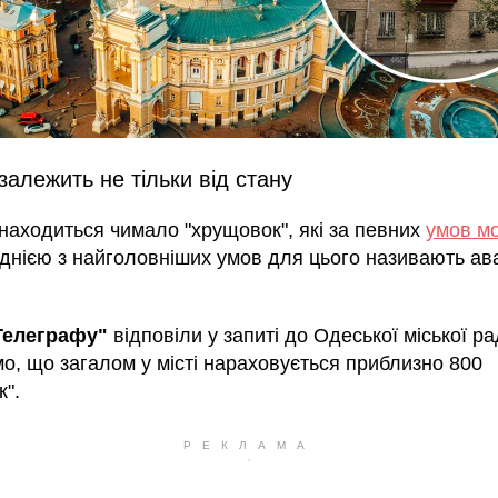
алежить не тільки від стану
знаходиться чимало "хрущовок", які за певних
умов м
Однією з найголовніших умов для цього називають ав
Телеграфу"
відповіли у запиті до Одеської міської ра
о, що загалом у місті нараховується приблизно 800
к".