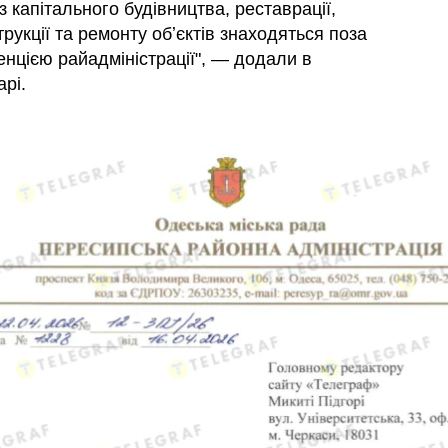
з капітального будівництва, реставрації,
рукції та ремонту обʼєктів знаходяться поза
енцією райадміністрації", — додали в
рі.