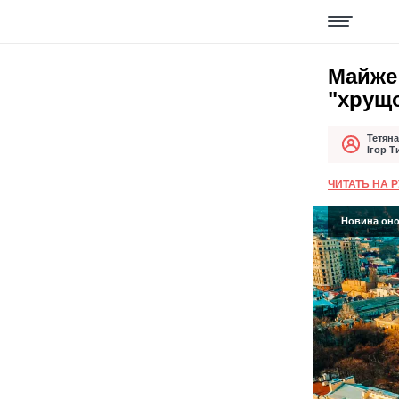
Майже 
"хрущо
Тетяна
Автор
Дата публік
Ігор 
ЧИТАТЬ НА 
Новина онов