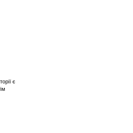
торії є
тім