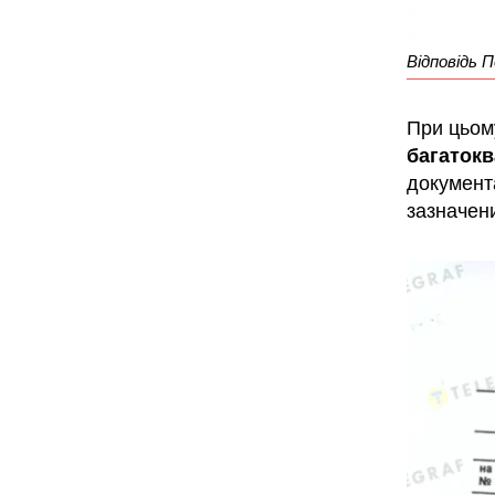
Відповідь П
При цьом
багатокв
документа
зазначени