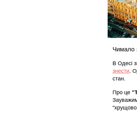
Чимало з
В Одесі 
знести
. 
стан.
Про це
"
Зауважим
"хрущово