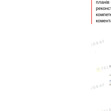
планів 
реконст
компет
комента