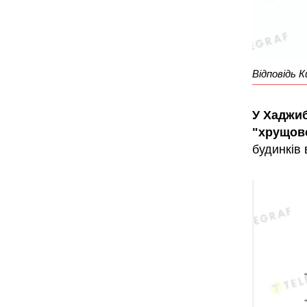
Відповідь К
У Хаджи
"хрущов
будинків 