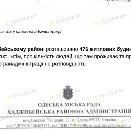
иївської районної адміністрації
бейському район
і розташовано
476 житлових буди
ок"
. Втім, про кількість людей, що там проживає та п
в райадміністрації не розповідають.