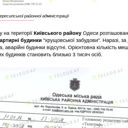
ересипської районної адміністрації
у на території
Київського району
Одеси розташова
артирні будинки
"хрущовської забудови". Наразі, за
, аварійні будинки відсутні. Орієнтовна кількість ме
х будинків становить близько 3 тисяч осіб.