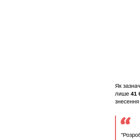
Як зазна
лише
41 
знесення
"Розро