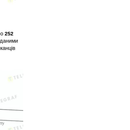
но
252
 даними
шканців