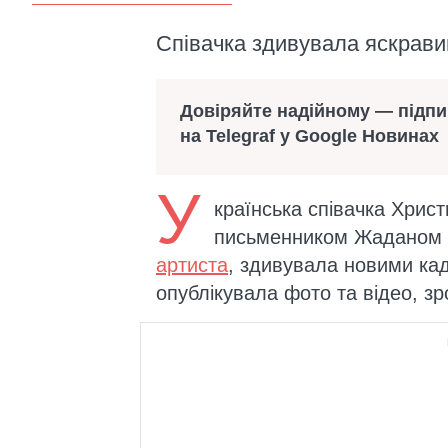
Співачка здивувала яскрави
Довіряйте надійному — підп
на Telegraf у Google Новинах
У
країнська співачка Христ
письменником Жаданом
артиста
, здивувала новими ка
опублікувала фото та відео, зр