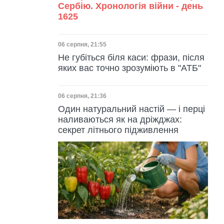
Сербію. Хронологія війни - день
1625
Дата публікації
06 серпня, 21:55
Не губіться біля каси: фрази, після
яких вас точно зрозуміють в "АТБ"
Дата публікації
06 серпня, 21:36
Один натуральний настій — і перці
наливаються як на дріжджах:
секрет літнього підживлення