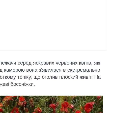
ежачи серед яскравих червоних квітів, які
д камерою вона з’явилася в екстремально
роткому топіку, що оголив плоский живіт. На
жеві босоніжки.