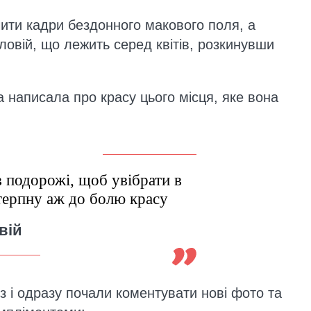
ити кадри бездонного макового поля, а
ловій, що лежить серед квітів, розкинувши
на написала про красу цього місця, яке вона
в подорожі, щоб увібрати в
терпну аж до болю красу
вій
 і одразу почали коментувати нові фото та