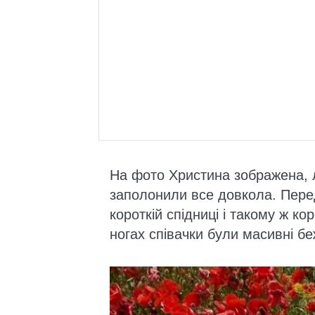
На фото Христина зображена, л
заполонили все довкола. Пере
короткій спідниці і такому ж ко
ногах співачки були масивні бе