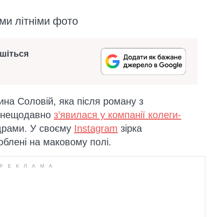
ми літніми фото
ишіться
ина Соловій, яка після роману з
 нещодавно
з’явилася у компанії колеги-
драми. У своєму
Instagram
зірка
облені на маковому полі.