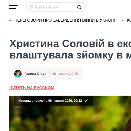
Популярні запити
Маріуполь
Донбас
Зеленський
Л
ПЕРЕГОВОРИ ПРО ЗАВЕРШЕННЯ ВІЙНИ В УКРАЇНІ
К
Христина Соловій в ек
влаштувала зйомку в м
Галина Струс
06 червня, 20:30
Автор
Дата публікації
ЧИТАТЬ НА РУССКОМ
Новина оновлена 06 червня 2026, 20:32