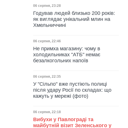
Дата публікації
06 серпня, 23:28
Годував людей близько 200 років:
як виглядає унікальний млин на
Хмельниччині
Дата публікації
06 серпня, 22:46
Не примха магазину: чому в
холодильниках "АТБ" немає
безалкогольних напоїв
Дата публікації
06 серпня, 22:35
У "Сільпо" вже пустіють полиці
після удару Росії по складах: що
кажуть у мережі (фото)
Дата публікації
06 серпня, 22:18
Вибухи у Павлограді та
майбутній візит Зеленського у