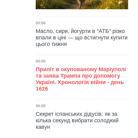
Дата публікації
00:08
Масло, сири, йогурти в "АТБ" різко
впали в ціні — що встигнути купити
цього тижня
Дата публікації
00:00
Приліт в окупованому Маріуполі
та заява Трампа про допомогу
Україні. Хронологія війни - день
1626
Дата публікації
00:00
Секрет іспанських дідусів: як за
кілька секунд вибрати солодкий
кавун