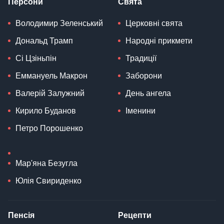
Персони
Свята
Володимир Зеленський
Церковні свята
Дональд Трамп
Народні прикмети
Сі Цзіньпін
Традиції
Еммануель Макрон
Заборони
Валерій Залужний
День ангела
Кирило Буданов
Іменини
Петро Порошенко
Мар'яна Безугла
Юлія Свириденко
Пенсія
Рецепти