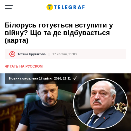
Білорусь готується вступити у
війну? Що та де відбувається
(карта)
Тетяна Крутякова
17 квітня, 21:03
Автор
Дата публікації
ЧИТАТЬ НА РУССКОМ
Новина оновлена 17 квітня 2026, 21:11