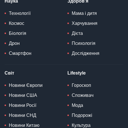
Наука
Здоров'я
Технології
Мама і дитя
Космос
Харчування
Біологія
Дієта
Дрон
Психологія
Смартфон
Дослідження
Світ
Lifestyle
Новини Європи
Гороскоп
Новини США
Споживач
Новини Росії
Мода
Новини СНД
Подорожі
Новини Китаю
Культура