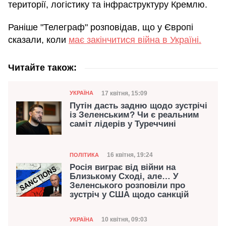
території, логістику та інфраструктуру Кремлю.
Раніше "Телеграф" розповідав, що у Європі
сказали, коли
має закінчитися війна в Україні.
Читайте також:
Категорія
Дата публікації
17 квітня, 15:09
УКРАЇНА
Путін дасть задню щодо зустрічі
із Зеленським? Чи є реальним
саміт лідерів у Туреччині
Категорія
Дата публікації
16 квітня, 19:24
ПОЛІТИКА
Росія виграє від війни на
Близькому Сході, але… У
Зеленського розповіли про
зустріч у США щодо санкцій
Категорія
Дата публікації
10 квітня, 09:03
УКРАЇНА