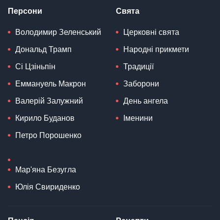
Персони
Свята
Володимир Зеленський
Церковні свята
Дональд Трамп
Народні прикмети
Сі Цзіньпін
Традиції
Еммануель Макрон
Заборони
Валерій Залужний
День ангела
Кирило Буданов
Іменини
Петро Порошенко
Мар'яна Безугла
Юлія Свириденко