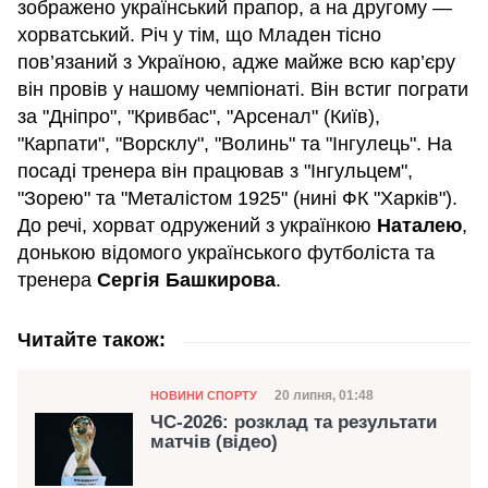
зображено український прапор, а на другому —
хорватський. Річ у тім, що Младен тісно
пов’язаний з Україною, адже майже всю кар’єру
він провів у нашому чемпіонаті. Він встиг пограти
за "Дніпро", "Кривбас", "Арсенал" (Київ),
"Карпати", "Ворсклу", "Волинь" та "Інгулець". На
посаді тренера він працював з "Інгульцем",
"Зорею" та "Металістом 1925" (нині ФК "Харків").
До речі, хорват одружений з українкою
Наталею
,
донькою відомого українського футболіста та
тренера
Сергія Башкирова
.
Читайте також:
Категорія
Дата публікації
20 липня, 01:48
НОВИНИ СПОРТУ
ЧС-2026: розклад та результати
матчів (відео)