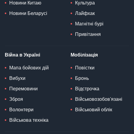
Новини Китаю
Культура
Новини Беларусі
Лайфхак
Магнітні бурі
Привітання
Війна в Україні
Мобілізація
Мапа бойових дій
Повістки
Вибухи
Бронь
Перемовини
Відстрочка
Зброя
Військовозобов'язані
Волонтери
Військовий облік
Військова техніка