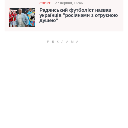
Категорія
Дата публікації
27 червня, 16:46
СПОРТ
Радянський футболіст назвав
українців "росіянами з отруєною
душею"