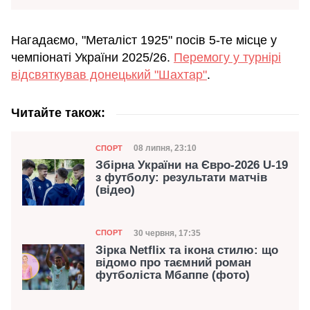
Нагадаємо, "Металіст 1925" посів 5-те місце у
чемпіонаті України 2025/26.
Перемогу у турнірі
відсвяткував донецький "Шахтар"
.
Читайте також:
Категорія
Дата публікації
08 липня, 23:10
СПОРТ
Збірна України на Євро-2026 U-19
з футболу: результати матчів
(відео)
Категорія
Дата публікації
30 червня, 17:35
СПОРТ
Зірка Netflix та ікона стилю: що
відомо про таємний роман
футболіста Мбаппе (фото)