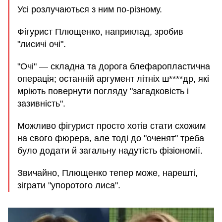
Усі розлучаються з ним по-різному.
Фігурист Плющенко, наприклад, зробив
"лисичі очі".
"Очі" — складна та дорога блефаропластична
операція; останній аргумент літніх ш****др, які
мріють повернути погляду "загадковість і
зазивність".
Можливо фігурист просто хотів стати схожим
на свого фюрера, але тоді до "оченят" треба
було додати й загальну надутість фізіономії.
Звичайно, Плющенко тепер може, нарешті,
зіграти "упоротого лиса".