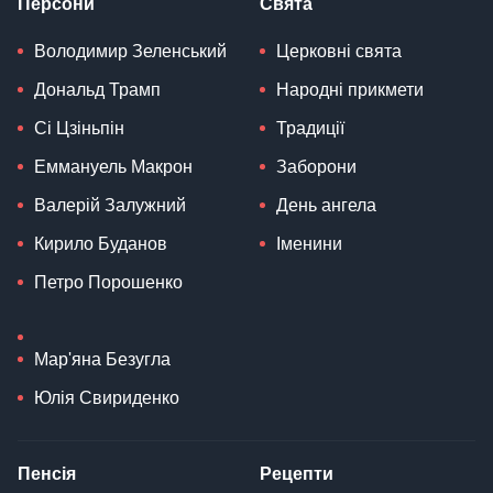
Персони
Свята
Володимир Зеленський
Церковні свята
Дональд Трамп
Народні прикмети
Сі Цзіньпін
Традиції
Еммануель Макрон
Заборони
Валерій Залужний
День ангела
Кирило Буданов
Іменини
Петро Порошенко
Мар'яна Безугла
Юлія Свириденко
Пенсія
Рецепти