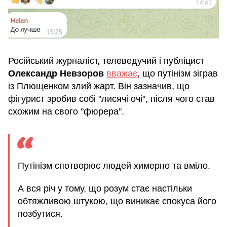
Російський журналіст, телеведучий і публіцист
Олександр Невзоров
вважає
, що путінізм зіграв
із Плющенком злий жарт. Він зазначив, що
фігурист зробив собі "лисячі очі", після чого став
схожим на свого "фюрера".
Путінізм спотворює людей химерно та вміло.
А вся річ у тому, що розум стає настільки
обтяжливою штукою, що виникає спокуса його
позбутися.