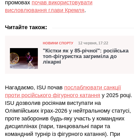
промовах
почав використовувати
висловлювання глави Кремля
.
Читайте також:
Категорія
Дата публікації
12 червня, 17:22
НОВИНИ СПОРТУ
"Кістки як у 85-річної": російська
топ-фігуристка загриміла до
лікарні
Нагадаємо, ISU почав
послаблювати санкції
проти російського фігурного катання
у 2025 році.
ISU дозволив росіянам виступати на
Олімпійських іграх-2026 у нейтральному статусі,
проте заборонив будь-яку участь у командних
дисциплінах (пари, танцювальні пари та
командний турнір із фігурного катання). При