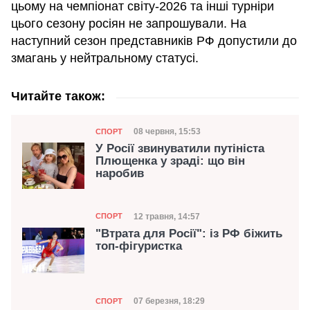
цьому на чемпіонат світу-2026 та інші турніри
цього сезону росіян не запрошували. На
наступний сезон представників РФ допустили до
змагань у нейтральному статусі.
Читайте також:
Категорія
Дата публікації
08 червня, 15:53
СПОРТ
У Росії звинуватили путініста
Плющенка у зраді: що він
наробив
Категорія
Дата публікації
12 травня, 14:57
СПОРТ
"Втрата для Росії": із РФ біжить
топ-фігуристка
Категорія
Дата публікації
07 березня, 18:29
СПОРТ