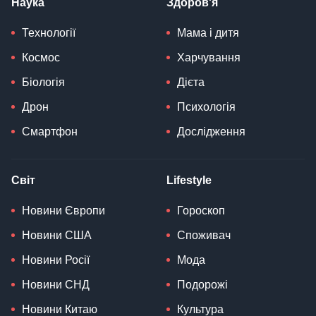
Наука
Здоров'я
Технології
Мама і дитя
Космос
Харчування
Біологія
Дієта
Дрон
Психологія
Смартфон
Дослідження
Світ
Lifestyle
Новини Європи
Гороскоп
Новини США
Споживач
Новини Росії
Мода
Новини СНД
Подорожі
Новини Китаю
Культура