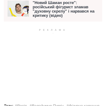
"Новий Шаман росте":
російський фігурист зламав
"духовну скрєпу" і нарвався на
критику (відео)
Теги:
#Росія
#Володимир Путін
#Фігурне катання