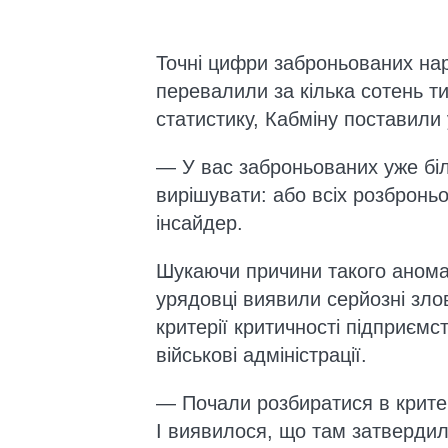
Точні цифри заброньованих нар
перевалили за кілька сотень т
статистику, Кабміну поставили
— У вас заброньованих уже біл
вирішувати: або всіх розбронь
інсайдер.
Шукаючи причини такого аномал
урядовці виявили серйозні зло
критерії критичності підприємс
військові адміністрації.
— Почали розбиратися в критер
І виявилося, що там затвердил