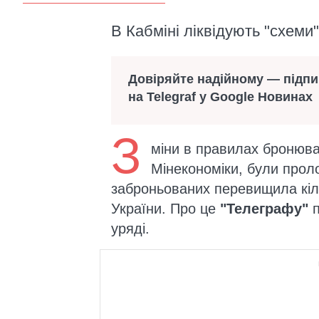
В Кабміні ліквідують "схеми
Довіряйте надійному — підп
на Telegraf у Google Новинах
З
міни в правилах бронюва
Мінекономіки, були проло
заброньованих перевищила кіль
України. Про це
"Телеграфу"
п
уряді.