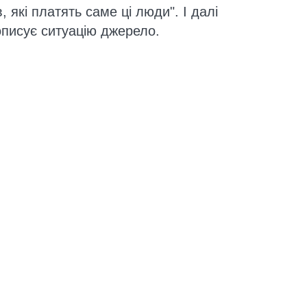
 які платять саме ці люди". І далі
описує ситуацію джерело.