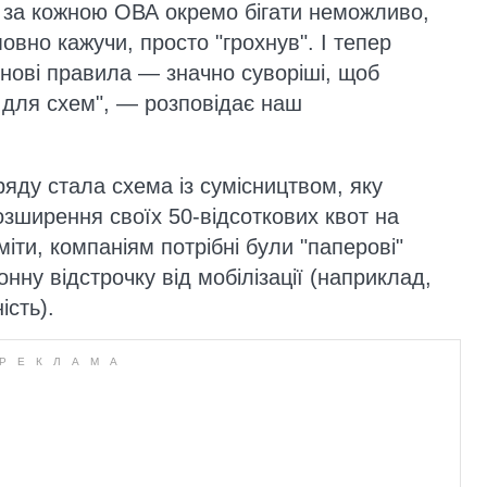
и за кожною ОВА окремо бігати неможливо,
умовно кажучи, просто "грохнув". І тепер
нові правила — значно суворіші, щоб
и для схем", — розповідає наш
ряду стала схема із сумісництвом, яку
озширення своїх 50-відсоткових квот на
іти, компаніям потрібні були "паперові"
онну відстрочку від мобілізації (наприклад,
ість).