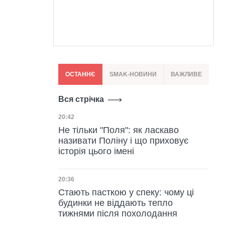
ОСТАННЄ
SMAK-НОВИНИ
ВАЖЛИВЕ
Вся стрічка
Дата публікації
20:42
Не тільки "Поля": як ласкаво
називати Поліну і що приховує
історія цього імені
Дата публікації
20:36
Стають пасткою у спеку: чому ці
будинки не віддають тепло
тижнями після похолодання