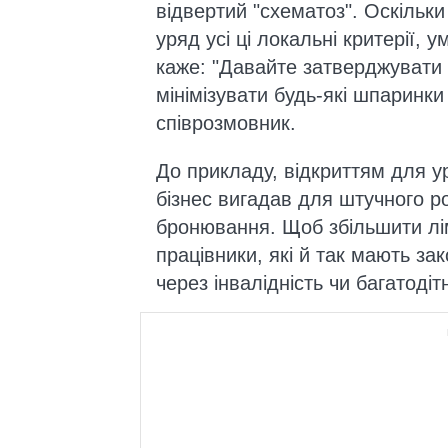
відвертий "схематоз". Оскільк
уряд усі ці локальні критерії, 
каже: "Давайте затверджувати 
мінімізувати будь-які шпаринк
співрозмовник.
До прикладу, відкриттям для у
бізнес вигадав для штучного р
бронювання. Щоб збільшити лім
працівники, які й так мають зак
через інвалідність чи багатодітн