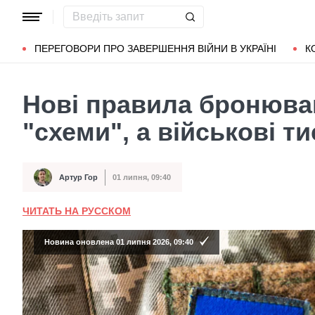
Популярні запити
Маріуполь
Донбас
Зеленський
Л
ПЕРЕГОВОРИ ПРО ЗАВЕРШЕННЯ ВІЙНИ В УКРАЇНІ
К
Нові правила бронюва
"схеми", а військові т
Артур Гор
01 липня, 09:40
Автор
Дата публікації
ЧИТАТЬ НА РУССКОМ
Новина оновлена 01 липня 2026, 09:40