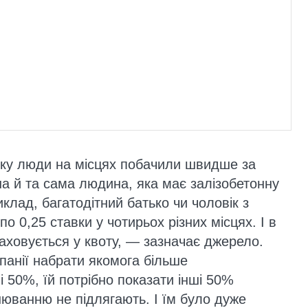
яку люди на місцях побачили швидше за
а й та сама людина, яка має залізобетонну
клад, багатодітний батько чи чоловік з
 0,25 ставки у чотирьох різних місцях. І в
раховується у квоту, — зазначає джерело.
панії набрати якомога більше
 50%, їй потрібно показати інші 50%
нюванню не підлягають. І їм було дуже