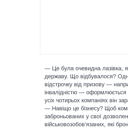
— Це була очевидна лазівка, 
державу. Що відбувалося? Одн
відстрочку від призову — напри
інвалідністю — оформлюється по
усіх чотирьох компаніях він за
— Навіщо це бізнесу? Щоб ком
заброньованих у свої дозволені
військовозобов'язаних, які бро