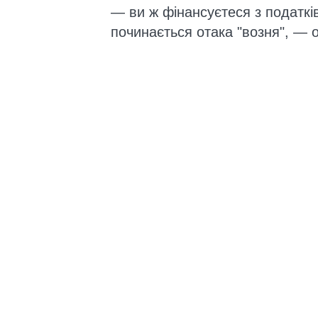
— ви ж фінансуєтеся з податків,
починається отака "возня", — 