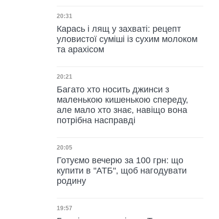
Дата публікації
20:31
Карась і лящ у захваті: рецепт
уловистої суміші із сухим молоком
та арахісом
Дата публікації
20:21
Багато хто носить джинси з
маленькою кишенькою спереду,
але мало хто знає, навіщо вона
потрібна насправді
Дата публікації
20:05
Готуємо вечерю за 100 грн: що
купити в "АТБ", щоб нагодувати
родину
Дата публікації
19:57