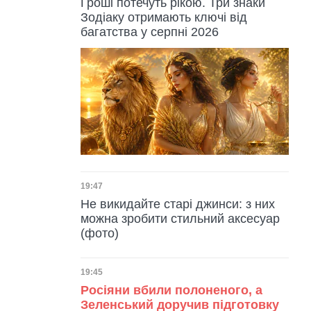
Гроші потечуть рікою. Три знаки
Зодіаку отримають ключі від
багатства у серпні 2026
Дата публікації
19:47
Не викидайте старі джинси: з них
можна зробити стильний аксесуар
(фото)
Дата публікації
19:45
Росіяни вбили полоненого, а
Зеленський доручив підготовку