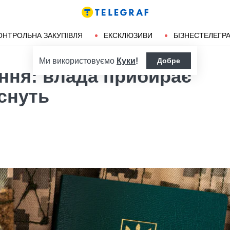
ендліз
Херсон
ОНТРОЛЬНА ЗАКУПІВЛЯ
ЕКСКЛЮЗИВИ
БІЗНЕСТЕЛЕГР
Ми використовуємо
Куки
!
Добре
ння: влада прибирає
иснуть