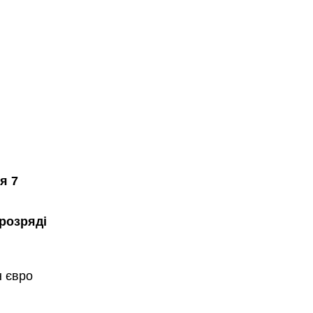
я 7
 розряді
н євро