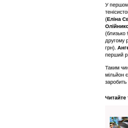
У першом
тенісисто
(
Еліна С
Олійник
(близько 
другому р
грн).
Анг
перший ра
Таким чи
мільйон 
заробить 
Читайте 