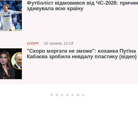
Футболіст відмовився від ЧС-2026: причи
здивувала всю країну
Категорія
Дата публікації
16 травня, 12:19
СПОРТ
"Скоро моргати не зможе": коханка Путіна
Кабаєва зробила невдалу пластику (відео)