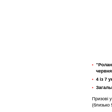
"Ролан
червня
4 із 7
Загаль
Призові 
(близько 