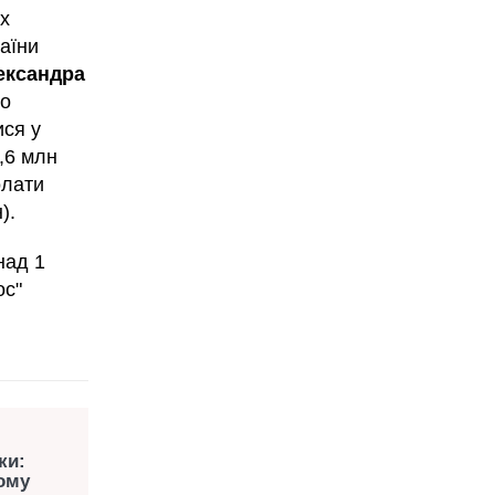
их
раїни
ександра
ро
ися у
,6 млн
олати
).
над 1
ос"
ки:
ому