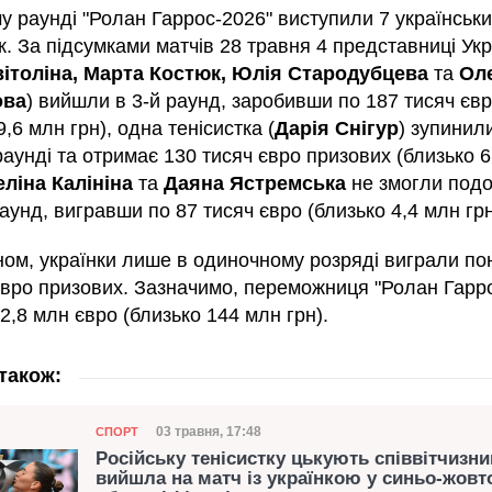
у раунді "Ролан Гаррос-2026" виступили 7 українськ
к. За підсумками матчів 28 травня 4 представниці Ук
вітоліна, Марта Костюк, Юлія Стародубцева
та
Ол
ова
) вийшли в 3-й раунд, заробивши по 187 тисяч єв
9,6 млн грн), одна тенісистка (
Дарія Снігур
) зупинил
аунді та отримає 130 тисяч євро призових (близько 6
еліна Калініна
та
Даяна Ястремська
не змогли под
унд, вигравши по 87 тисяч євро (близько 4,4 млн грн
ном, українки лише в одиночному розряді виграли по
євро призових. Зазначимо, переможниця "Ролан Гарр
2,8 млн євро (близько 144 млн грн).
також:
Категорія
Дата публікації
03 травня, 17:48
СПОРТ
Російську тенісистку цькують співвітчизни
вийшла на матч із українкою у синьо-жовт