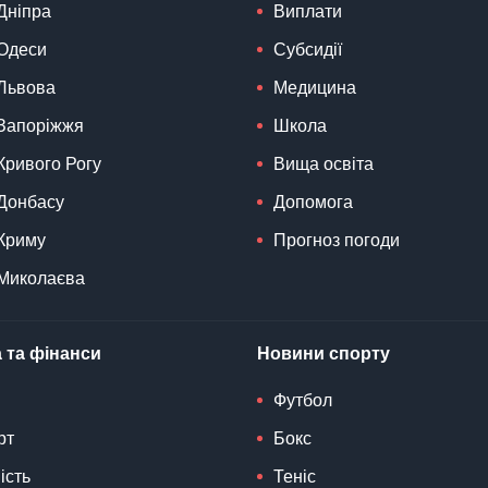
Дніпра
Виплати
Одеси
Субсидії
Львова
Медицина
Запоріжжя
Школа
Кривого Рогу
Вища освіта
Донбасу
Допомога
Криму
Прогноз погоди
Миколаєва
 та фінанси
Новини спорту
Футбол
рт
Бокс
ість
Теніс