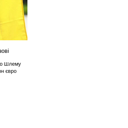
зові
ого Шлему
он євро