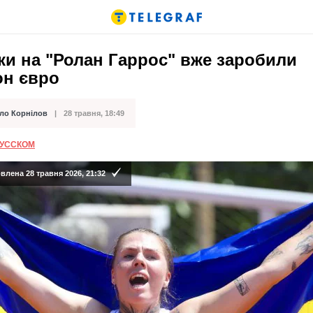
ки на "Ролан Гаррос" вже заробили
он євро
ло Корнілов
28 травня, 18:49
ації
РУССКОМ
лена 28 травня 2026, 21:32