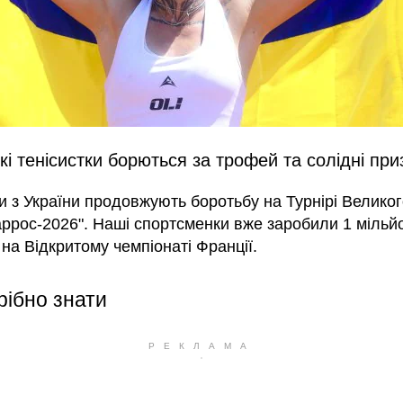
кі тенісистки борються за трофей та солідні при
ки з України продовжують боротьбу на Турнірі Велик
аррос-2026". Наші спортсменки вже заробили 1 мільй
на Відкритому чемпіонаті Франції.
рібно знати