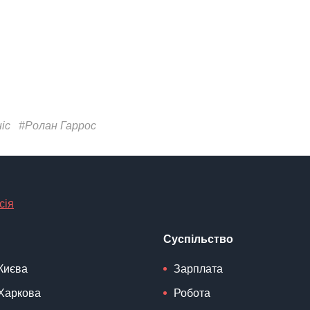
іс
#Ролан Гаррос
сія
Суспільство
Києва
Зарплата
Харкова
Робота