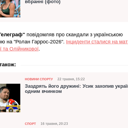
вбранні (фото)
Телеграф"
повідомляв про скандали з українською
ою на "Ролан Гаррос-2026".
Інциденти сталися на мат
ї та Олійникової
.
також:
Категорія
Дата публікації
22 травня, 15:22
НОВИНИ СПОРТУ
Заздрять його дружині: Усик захопив украї
одним вчинком
Категорія
Дата публікації
16 травня, 20:23
СПОРТ