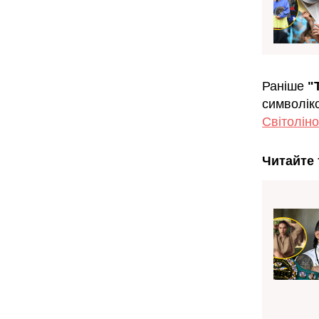
Раніше
"
символік
Світоліно
Читайте 