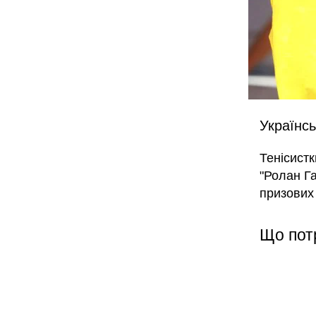
Українсь
Тенісист
"Ролан Г
призових 
Що пот