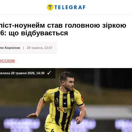
ліст-ноунейм став головною зіркою
6: що відбувається
ло Корнілов
28 травня, 13:57
ації
РУССКОМ
лена 28 травня 2026, 14:30