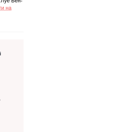
 Луе Бен-
ти на
і
о