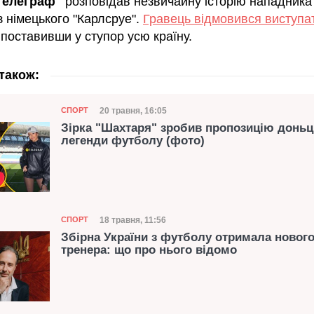
Телеграф"
розповідав незвичайну історію нападника
 німецького "Карлсруе".
Гравець відмовився виступа
 поставивши у ступор усю країну.
також:
Категорія
Дата публікації
20 травня, 16:05
СПОРТ
Зірка "Шахтаря" зробив пропозицію доньц
легенди футболу (фото)
Категорія
Дата публікації
18 травня, 11:56
СПОРТ
Збірна України з футболу отримала новог
тренера: що про нього відомо