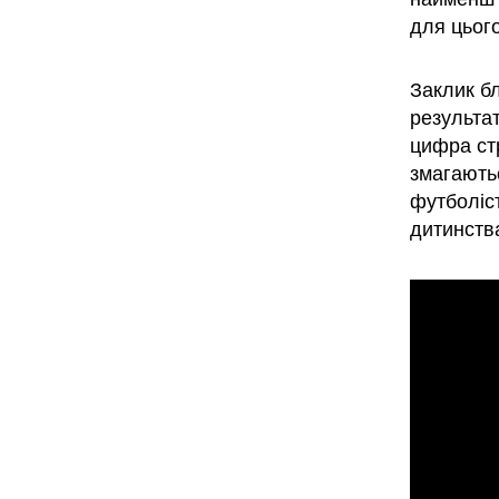
для цього
Заклик бл
результат
цифра стр
змагають
футболіст
дитинства