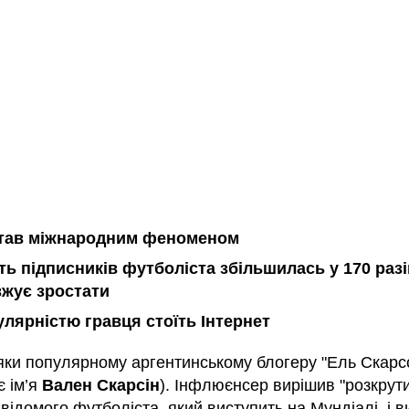
тав міжнародним феноменом
сть підписників футболіста збільшилась у 170 разі
жує зростати
улярністю гравця стоїть Інтернет
яки популярному аргентинському блогеру "Ель Скарс
є ім’я
Вален Скарсін
). Інфлюєнсер вирішив "розкрут
ідомого футболіста, який виступить на Мундіалі, і 