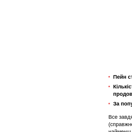
Пейн с
Кількі
продов
За поп
Все завд
(справжн
найменш в