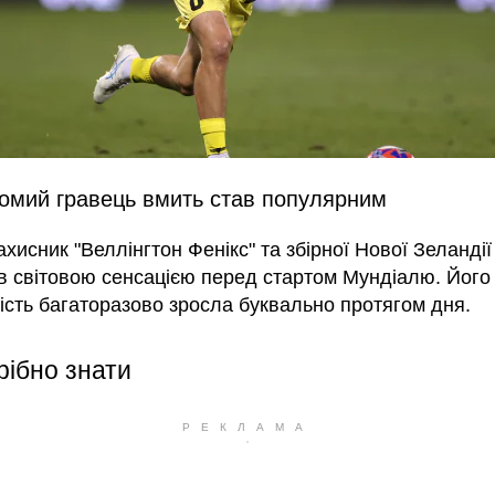
омий гравець вмить став популярним
хисник "Веллінгтон Фенікс" та збірної Нової Зеланді
в світовою сенсацією перед стартом Мундіалю. Його
ість багаторазово зросла буквально протягом дня.
рібно знати