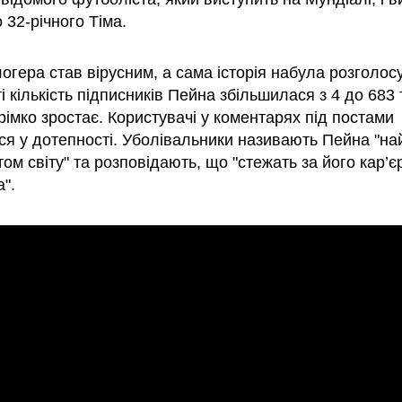
 32-річного Тіма.
огера став вірусним, а сама історія набула розголосу
і кількість підписників Пейна збільшилася з 4 до 683 
імко зростає. Користувачі у коментарях під постами
ся у дотепності. Уболівальники називають Пейна "н
ом світу" та розповідають, що "стежать за його кар’є
".