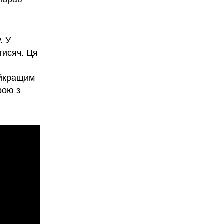
. У
тисяч. Ця
айкращим
рою з