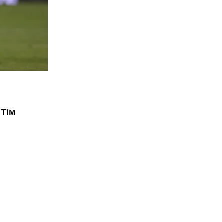
ї
Тім