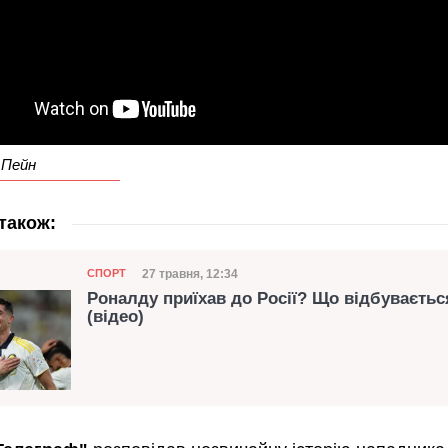
 Пейн
також:
Категорія
Дата публікації
27 травня, 12:34
СПОРТ
Роналду приїхав до Росії? Що відбуваєтьс
(відео)