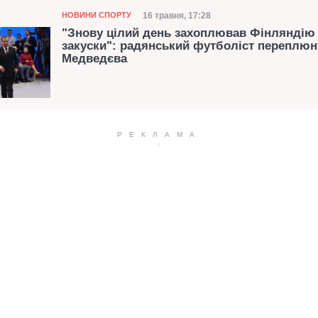
Категорія
Дата публікації
16 травня, 17:28
НОВИНИ СПОРТУ
"Знову цілий день захоплював Фінляндію
закуски": радянський футболіст переплюн
Медведєва