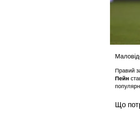
Маловід
Правий за
Пейн
ста
популярн
Що пот