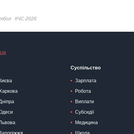
тбол
#ЧС-2026
сія
Суспільство
Києва
Зарплата
Харкова
Робота
Дніпра
Виплати
Одеси
Субсидії
Львова
Медицина
Запоріжжя
Школа