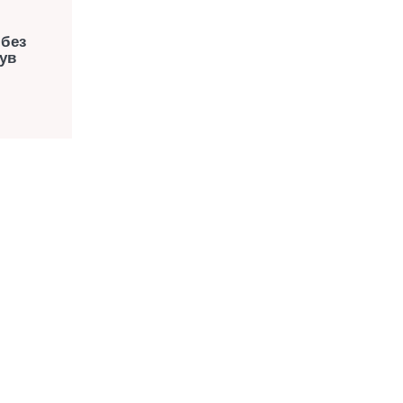
 без
ув