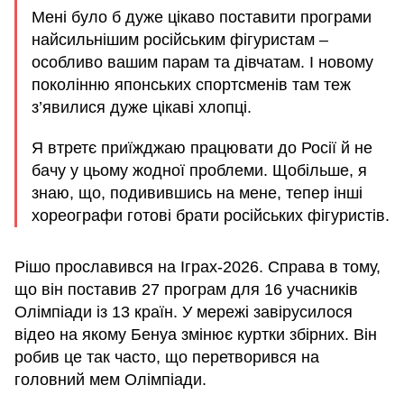
Мені було б дуже цікаво поставити програми
найсильнішим російським фігуристам –
особливо вашим парам та дівчатам. І новому
поколінню японських спортсменів там теж
з’явилися дуже цікаві хлопці.
Я втретє приїжджаю працювати до Росії й не
бачу у цьому жодної проблеми. Щобільше, я
знаю, що, подивившись на мене, тепер інші
хореографи готові брати російських фігуристів.
Рішо прославився на Іграх-2026. Справа в тому,
що він поставив 27 програм для 16 учасників
Олімпіади із 13 країн. У мережі завірусилося
відео на якому Бенуа змінює куртки збірних. Він
робив це так часто, що перетворився на
головний мем Олімпіади.