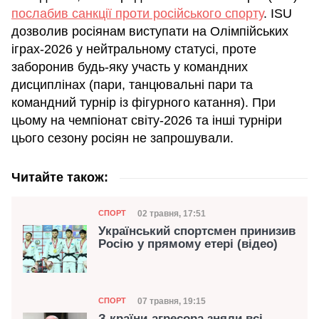
послабив санкції проти російського спорту
. ISU
дозволив росіянам виступати на Олімпійських
іграх-2026 у нейтральному статусі, проте
заборонив будь-яку участь у командних
дисциплінах (пари, танцювальні пари та
командний турнір із фігурного катання). При
цьому на чемпіонат світу-2026 та інші турніри
цього сезону росіян не запрошували.
Читайте також:
Категорія
Дата публікації
02 травня, 17:51
СПОРТ
Український спортсмен принизив
Росію у прямому етері (відео)
Категорія
Дата публікації
07 травня, 19:15
СПОРТ
З країни-агресора зняли всі