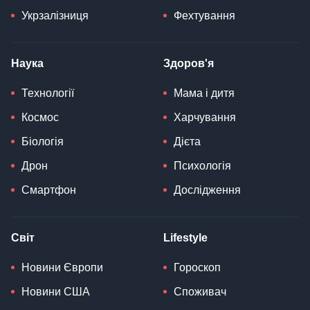
Укрзалізниця
Фехтування
Наука
Здоров'я
Технології
Мама і дитя
Космос
Харчування
Біологія
Дієта
Дрон
Психологія
Смартфон
Дослідження
Світ
Lifestyle
Новини Європи
Гороскоп
Новини США
Споживач