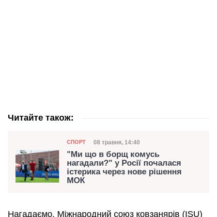
Читайте також:
Категорія
Дата публікації
08 травня, 14:40
СПОРТ
"Ми що в борщ комусь
нагадали?" у Росії почалася
істерика через нове рішення
МОК
Нагадаємо, Міжнародний союз ковзанярів (ISU)