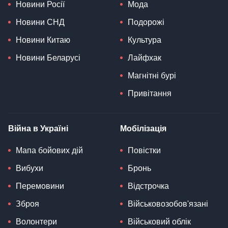
Новини Росії
Мода
Новини СНД
Подорожі
Новини Китаю
Культура
Новини Беларусі
Лайфхак
Магнітні бурі
Привітання
Війна в Україні
Мобілізація
Мапа бойових дій
Повістки
Вибухи
Бронь
Перемовини
Відстрочка
Зброя
Військовозобов'язані
Волонтери
Військовий облік