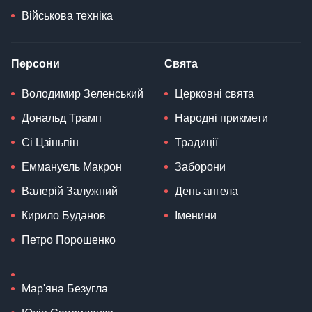
Військова техніка
Персони
Свята
Володимир Зеленський
Церковні свята
Дональд Трамп
Народні прикмети
Сі Цзіньпін
Традиції
Еммануель Макрон
Заборони
Валерій Залужний
День ангела
Кирило Буданов
Іменини
Петро Порошенко
Мар'яна Безугла