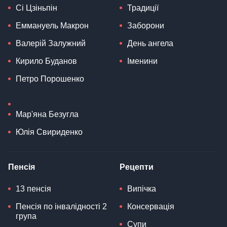
Сі Цзіньпін
Традиції
Еммануель Макрон
Заборони
Валерій Залужний
День ангела
Кирило Буданов
Іменини
Петро Порошенко
Мар'яна Безугла
Юлія Свириденко
Пенсія
Рецепти
13 пенсія
Випічка
Пенсія по інвалідності 2
Консервація
група
Супи