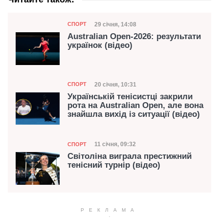
Категорія
Дата публікації
29 січня, 14:08
СПОРТ
Australian Open-2026: результати
українок (відео)
Категорія
Дата публікації
20 січня, 10:31
СПОРТ
Українській тенісистці закрили
рота на Australian Open, але вона
знайшла вихід із ситуації (відео)
Категорія
Дата публікації
11 січня, 09:32
СПОРТ
Світоліна виграла престижний
тенісний турнір (відео)