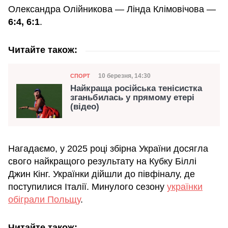
Олександра Олійникова — Лінда Клімовічова —
6:4, 6:1
.
Читайте також:
Категорія
Дата публікації
10 березня, 14:30
СПОРТ
Найкраща російська тенісистка
зганьбилась у прямому етері
(відео)
Нагадаємо, у 2025 році збірна України досягла
свого найкращого результату на Кубку Біллі
Джин Кінг. Українки дійшли до півфіналу, де
поступилися Італії. Минулого сезону
українки
обіграли Польщу
.
Читайте також: