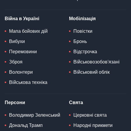
Війна в Україні
Мобілізація
Мапа бойових дій
Повістки
Вибухи
Бронь
Перемовини
Відстрочка
Зброя
Військовозобов'язані
Волонтери
Військовий облік
Військова техніка
Персони
Свята
Володимир Зеленський
Церковні свята
Дональд Трамп
Народні прикмети