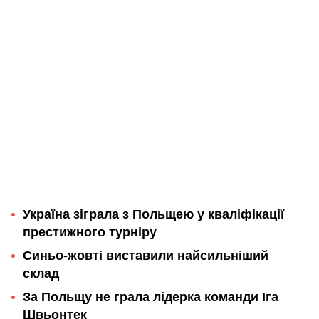
Україна зіграла з Польщею у кваліфікації
престижного турніру
Синьо-жовті виставили найсильніший
склад
За Польщу не грала лідерка команди Іга
Швьонтек