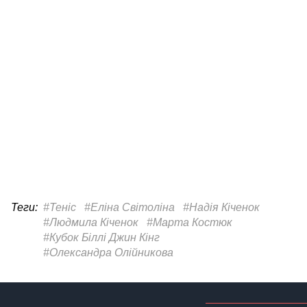
Теги:
#Теніс
#Еліна Світоліна
#Надія Кіченок
#Людмила Кіченок
#Марта Костюк
#Кубок Біллі Джин Кінг
#Олександра Олійникова