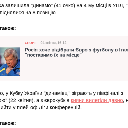
а залишила "Динамо" (41 очко) на 4-му місці в УПЛ, 
 піднялися на 8 позицію.
також:
Категорія
Дата публікації
04 квітня, 16:12
СПОРТ
Росія хоче відібрати Євро з футболу в Італ
"поставимо їх на місце"
, у Кубку України "динамівці" зіграють у півфіналі з
ю" (22 квітня), а з єврокубків
кияни вилетіли давно
, 
вийти у плей-оф Ліги конференцій.
також: