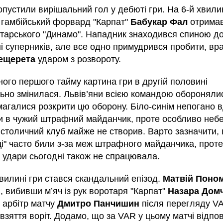
пустили вирішальний гол у дебюті гри. На 6-й хвили
 гамбійський форвард "Карпат"
Бабукар Фал
отримав
отарського "Динамо". Нападник знаходився спиною до
ні суперників, але все одно примудрився пробити, в
ещерета
ударом з розвороту.
ного першого тайму картина гри в другій половині
ьно змінилася. Львів’яни всією командою оборонялис
магалися розкрити цю оборону. Біло-синім непогано 
и в чужий штрафний майданчик, проте особливо неб
 столичний клуб майже не створив. Варто зазначити,
ці" часто били з-за меж штрафного майданчика, проте
і удари сьогодні також не спрацювала.
вилині гри стався скандальний епізод.
Матвій Поно
, вибивши м’яч із рук воротаря "Карпат"
Назара Дом
 арбітр матчу
Дмитро Панчишин
після перегляду V
взяття воріт. Додамо, що за VAR у цьому матчі відпо