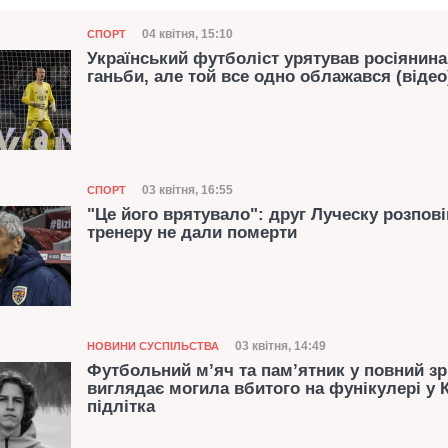
Категорія
Дата публікації
04 квітня, 15:10
СПОРТ
Український футболіст урятував росіянина
ганьби, але той все одно облажався (відео
Категорія
Дата публікації
03 квітня, 16:55
СПОРТ
"Це його врятувало": друг Луческу розпові
тренеру не дали померти
Категорія
Дата публікації
03 квітня, 14:49
НОВИНИ СУСПІЛЬСТВА
Футбольний м’яч та пам’ятник у повний зрі
виглядає могила вбитого на фунікулері у 
підлітка