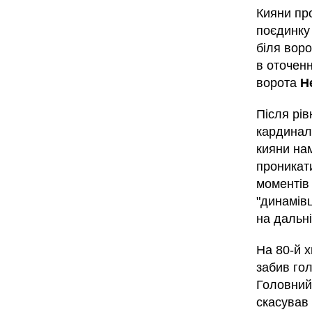
Кияни про
поєдинку
біля вор
в оточен
ворота
Н
Після рів
кардинал
кияни на
проникат
моментів
"динамів
на дальн
На 80-й х
забив гол
Головний
скасував 