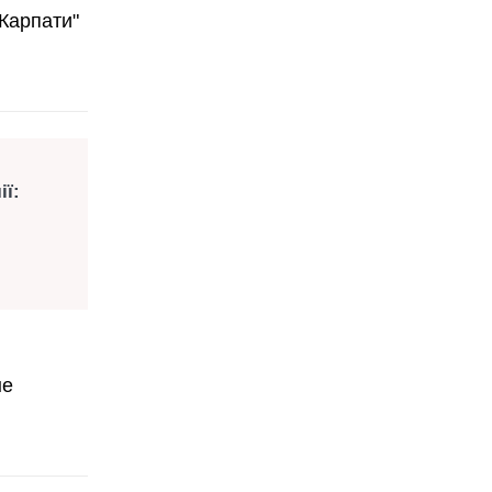
"Карпати"
ії:
не