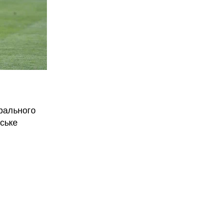
рального
вське