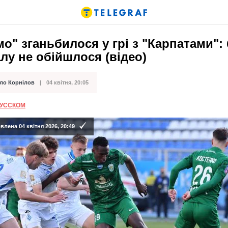
о" зганьбилося у грі з "Карпатами": 
лу не обійшлося (відео)
ло Корнілов
04 квітня, 20:05
ації
РУССКОМ
лена 04 квітня 2026, 20:49