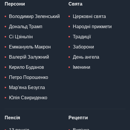
Персони
Свята
Володимир Зеленський
Церковні свята
Дональд Трамп
Народні прикмети
Сі Цзіньпін
Традиції
Еммануель Макрон
Заборони
Валерій Залужний
День ангела
Кирило Буданов
Іменини
Петро Порошенко
Мар'яна Безугла
Юлія Свириденко
Пенсія
Рецепти