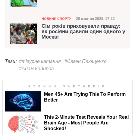
Категорія
Дата публікації
20 жовтня 2025, 17:22
НОВИНИ СПОРТУ
Сім років приховували правду:
як росіяни давили один одного у
Москві
Теги:
#Фігурне катання
#Євген Плющенко
#Адам Кадиров