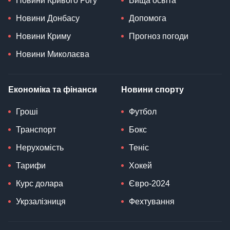
Новини Кривого Рогу
Вища освіта
Новини Донбасу
Допомога
Новини Криму
Прогноз погоди
Новини Миколаєва
Економіка та фінанси
Новини спорту
Гроші
Футбол
Транспорт
Бокс
Нерухомість
Теніс
Тарифи
Хокей
Курс долара
Євро-2024
Укрзалізниця
Фехтування