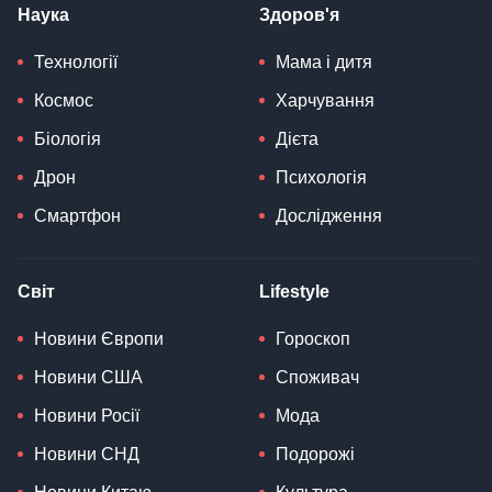
Наука
Здоров'я
Технології
Мама і дитя
Космос
Харчування
Біологія
Дієта
Дрон
Психологія
Смартфон
Дослідження
Світ
Lifestyle
Новини Європи
Гороскоп
Новини США
Споживач
Новини Росії
Мода
Новини СНД
Подорожі