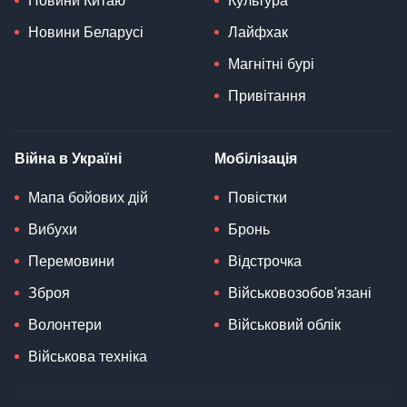
Новини Китаю
Культура
Новини Беларусі
Лайфхак
Магнітні бурі
Привітання
Війна в Україні
Мобілізація
Мапа бойових дій
Повістки
Вибухи
Бронь
Перемовини
Відстрочка
Зброя
Військовозобов'язані
Волонтери
Військовий облік
Військова техніка