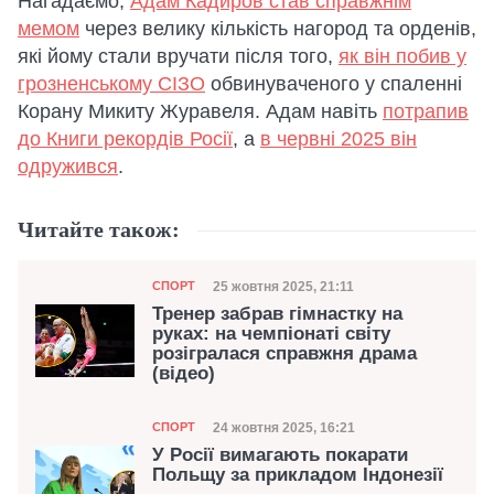
Нагадаємо,
Адам Кадиров став справжнім
мемом
через велику кількість нагород та орденів,
які йому стали вручати після того,
як він побив у
грозненському СІЗО
обвинуваченого у спаленні
Корану Микиту Журавеля. Адам навіть
потрапив
до Книги рекордів Росії
, а
в червні 2025 він
одружився
.
Читайте також:
Категорія
Дата публікації
25 жовтня 2025, 21:11
СПОРТ
Тренер забрав гімнастку на
руках: на чемпіонаті світу
розігралася справжня драма
(відео)
Категорія
Дата публікації
24 жовтня 2025, 16:21
СПОРТ
У Росії вимагають покарати
Польщу за прикладом Індонезії