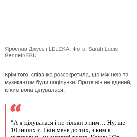
Ярослав Джусь і LELEKA. Фото: Sarah Louis
Bennett/EBU
Крім того, співачка розсекретила, що між нею та
музикантом були поцілунки. Проте він не єдиний,
із ким вона цілувалася.
"А я цілувалася і не тільки з ним… Ну, ще
10 інших є. І він мене до тих, з ким я