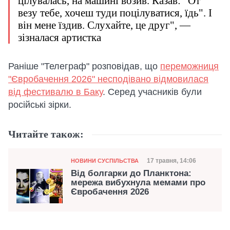
цілувалась, на машині возив. Казав: "От
везу тебе, хочеш туди поцілуватися, їдь". І
він мене їздив. Слухайте, це друг", —
зізналася артистка
Раніше "Телеграф" розповідав, що
переможниця
"Євробачення 2026" несподівано відмовилася
від фестивалю в Баку
. Серед учасників були
російські зірки.
Читайте також:
Категорія
Дата публікації
17 травня, 14:06
НОВИНИ СУСПІЛЬСТВА
Від болгарки до Планктона:
мережа вибухнула мемами про
Євробачення 2026