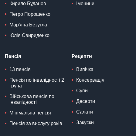
Кирило Буданов
Іменини
Петро Порошенко
Мар'яна Безугла
Юлія Свириденко
Пенсія
Рецепти
13 пенсія
Випічка
Пенсія по інвалідності 2
Консервація
група
Супи
Військова пенсія по
Десерти
інвалідності
Салати
Мінімальна пенсія
Закуски
Пенсія за вислугу років