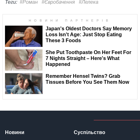
Теги:
#Роман
#Євробачення
#Лелека
Новини
Суспільство