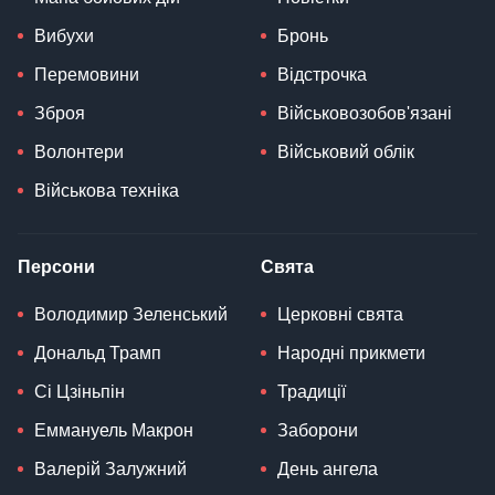
Вибухи
Бронь
Перемовини
Відстрочка
Зброя
Військовозобов'язані
Волонтери
Військовий облік
Військова техніка
Персони
Свята
Володимир Зеленський
Церковні свята
Дональд Трамп
Народні прикмети
Сі Цзіньпін
Традиції
Еммануель Макрон
Заборони
Валерій Залужний
День ангела