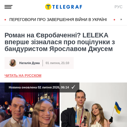
РУС
ПЕРЕГОВОРИ ПРО ЗАВЕРШЕННЯ ВІЙНИ В УКРАЇНІ
КОН
Роман на Євробаченні? LELEKA
вперше зізналася про поцілунки з
бандуристом Ярославом Джусем
Наталія Дума
01 липня, 21:10
Автор
Дата публікації
ЧИТАТЬ НА РУССКОМ
А
Новина оновлена 02 липня 2026, 06:14