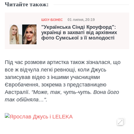
Читайте також:
Категорія
Дата публікації
01 липня, 20:19
ШОУ-БІЗНЕС
"Українська Сінді Кроуфорд":
українці в захваті від архівних
фото Сумської з її молодості
Під час розмови артистка також зізналася, що
все ж відчула легкі ревнощі, коли Джусь
записував відео з іншими учасницями
Євробачення, зокрема з представницею
Австралії.
"Може, так, чуть-чуть. Вона його
так обійняла…".