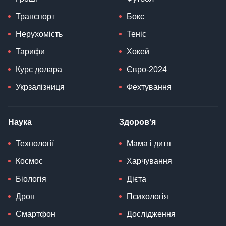
Транспорт
Бокс
Нерухомість
Теніс
Тарифи
Хокей
Курс долара
Євро-2024
Укрзалізниця
Фехтування
Наука
Здоров'я
Технології
Мама і дитя
Космос
Харчування
Біологія
Дієта
Дрон
Психологія
Смартфон
Дослідження