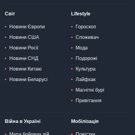
Світ
Lifestyle
Новини Європи
Гороскоп
Новини США
Споживач
Новини Росії
Мода
Новини СНД
Подорожі
Новини Китаю
Культура
Новини Беларусі
Лайфхак
Магнітні бурі
Привітання
Війна в Україні
Мобілізація
Мапа бойових дій
Повістки