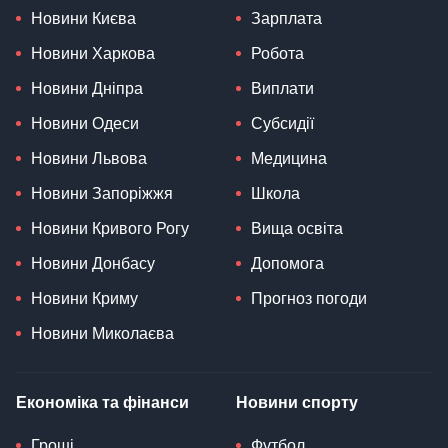
Новини Києва
Зарплата
Новини Харкова
Робота
Новини Дніпра
Виплати
Новини Одеси
Субсидії
Новини Львова
Медицина
Новини Запоріжжя
Школа
Новини Кривого Рогу
Вища освіта
Новини Донбасу
Допомога
Новини Криму
Прогноз погоди
Новини Миколаєва
Економіка та фінанси
Новини спорту
Гроші
Футбол