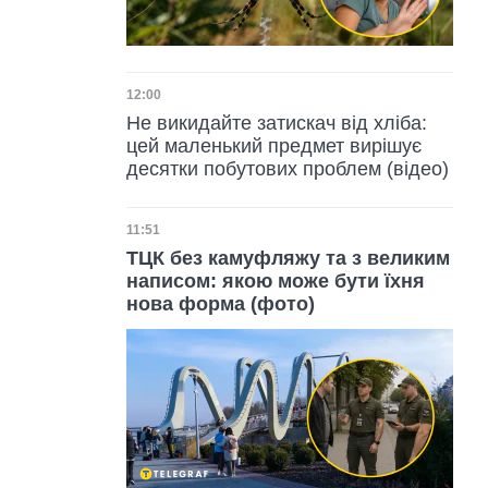
Дата публікації
12:00
Не викидайте затискач від хліба:
цей маленький предмет вирішує
десятки побутових проблем (відео)
Дата публікації
11:51
ТЦК без камуфляжу та з великим
написом: якою може бути їхня
нова форма (фото)