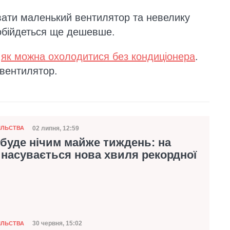
ати маленький вентилятор та невелику
 обійдеться ще дешевше.
,
як можна охолодитися без кондиціонера
.
 вентилятор.
02 липня, 12:59
ІЛЬСТВА
Дата публікації
буде нічим майже тиждень: на
насувається нова хвиля рекордної
30 червня, 15:02
ІЛЬСТВА
Дата публікації