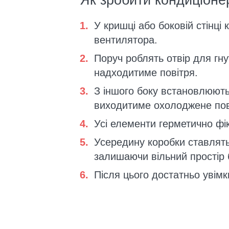
Як зробити кондиціоне
У кришці або боковій стінці 
вентилятора.
Поруч роблять отвір для гну
надходитиме повітря.
З іншого боку встановлюють
виходитиме охолоджене пов
Усі елементи герметично фік
Усередину коробки ставлят
залишаючи вільний простір б
Після цього достатньо увім