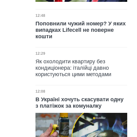
Дата публікації
12:48
Поповнили чужий номер? У яких
випадках Lifecell не поверне
кошти
Дата публікації
12:29
Як охолодити квартиру без
кондиціонера: італійці давно
користуються цими методами
Дата публікації
12:08
В Україні хочуть скасувати одну
з платіжок за комуналку