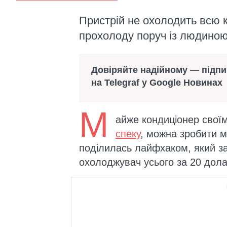
Пристрій не охолодить всю 
прохолоду поруч із людино
Довіряйте надійному — підп
на Telegraf у Google Новинах
М
айже кондиціонер свої
спеку
, можна зробити м
поділилась лайфхаком, який за
охолоджувач усього за 20 дола