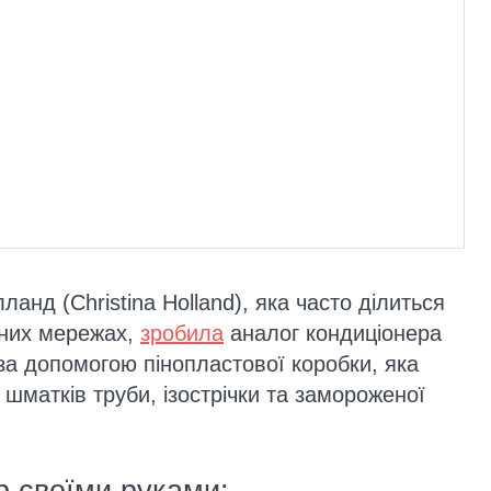
анд (Christina Holland), яка часто ділиться
ьних мережах,
зробила
аналог кондиціонера
а допомогою пінопластової коробки, яка
шматків труби, ізострічки та замороженої