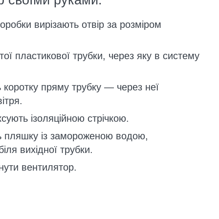
р своїми руками:
коробки вирізають отвір за розміром
тої пластикової трубки, через яку в систему
 коротку пряму трубку — через неї
ітря.
сують ізоляційною стрічкою.
ь пляшку із замороженою водою,
іля вихідної трубки.
кнути вентилятор.