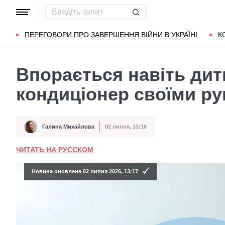
Популярні запити
Маріуполь
Донбас
Зеленський
Л
ПЕРЕГОВОРИ ПРО ЗАВЕРШЕННЯ ВІЙНИ В УКРАЇНІ
К
Впорається навіть дит
кондиціонер своїми р
Галина Михайлова
02 липня, 13:16
Автор
Дата публікації
ЧИТАТЬ НА РУССКОМ
Новина оновлена 02 липня 2026, 13:17