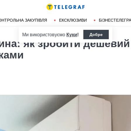
ендліз
Херсон
ОНТРОЛЬНА ЗАКУПІВЛЯ
ЕКСКЛЮЗИВИ
БІЗНЕСТЕЛЕГР
Ми використовуємо
Куки
!
Добре
ина: як зробити дешевий
уками