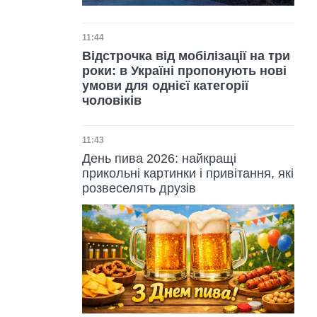
Дата публікації
11:44
Відстрочка від мобілізації на три
роки: в Україні пропонують нові
умови для однієї категорії
чоловіків
Дата публікації
11:43
День пива 2026: найкращі
прикольні картинки і привітання, які
розвеселять друзів