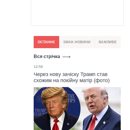
ОСТАННЄ
SMAK-НОВИНИ
ВАЖЛИВЕ
Вся стрічка
Дата публікації
12:50
Через нову зачіску Трамп став
схожим на покійну матір (фото)