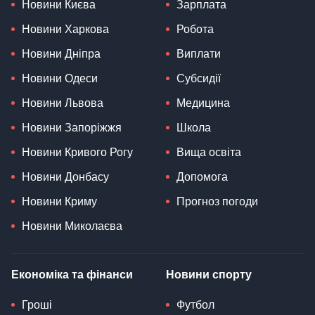
Новини Києва
Зарплата
Новини Харкова
Робота
Новини Дніпра
Виплати
Новини Одеси
Субсидії
Новини Львова
Медицина
Новини Запоріжжя
Школа
Новини Кривого Рогу
Вища освіта
Новини Донбасу
Допомога
Новини Криму
Прогноз погоди
Новини Миколаєва
Економіка та фінанси
Новини спорту
Гроші
Футбол