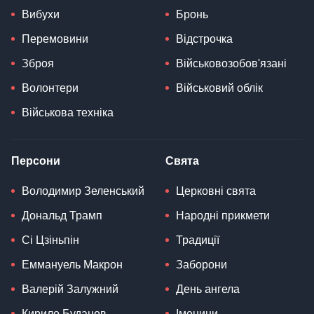
Вибухи
Бронь
Перемовини
Відстрочка
Зброя
Військовозобов'язані
Волонтери
Військовий облік
Військова техніка
Персони
Свята
Володимир Зеленський
Церковні свята
Дональд Трамп
Народні прикмети
Сі Цзіньпін
Традиції
Еммануель Макрон
Заборони
Валерій Залужний
День ангела
Кирило Буданов
Іменини