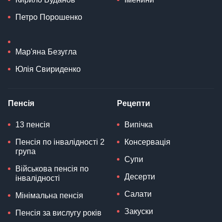
Петро Порошенко
Мар'яна Безугла
Юлія Свириденко
Пенсія
Рецепти
13 пенсія
Випічка
Пенсія по інвалідності 2
Консервація
група
Супи
Військова пенсія по
Десерти
інвалідності
Салати
Мінімальна пенсія
Закуски
Пенсія за вислугу років