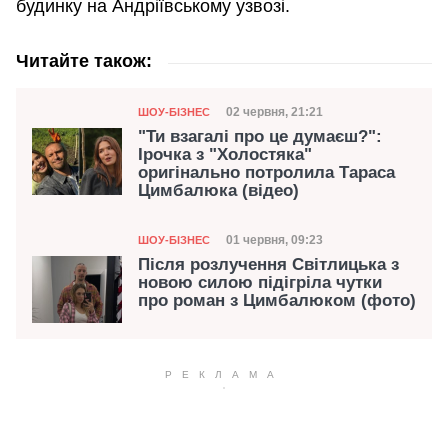
будинку на Андріївському узвозі.
Читайте також:
Категорія
Дата публікації
02 червня, 21:21
ШОУ-БІЗНЕС
"Ти взагалі про це думаєш?":
Ірочка з "Холостяка"
оригінально потролила Тараса
Цимбалюка (відео)
Категорія
Дата публікації
01 червня, 09:23
ШОУ-БІЗНЕС
Після розлучення Світлицька з
новою силою підігріла чутки
про роман з Цимбалюком (фото)