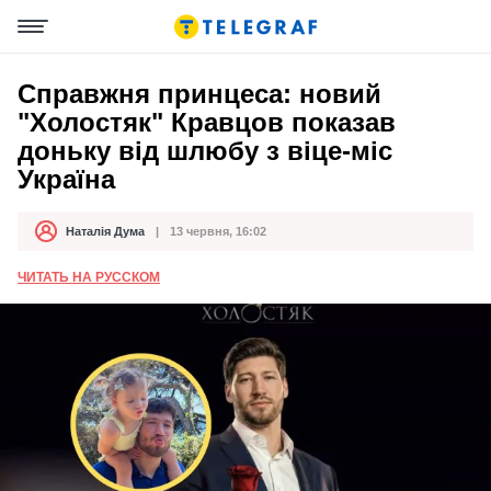
Справжня принцеса: новий
"Холостяк" Кравцов показав
доньку від шлюбу з віце-міс
Україна
Наталія Дума
13 червня, 16:02
Автор
Дата публікації
ЧИТАТЬ НА РУССКОМ