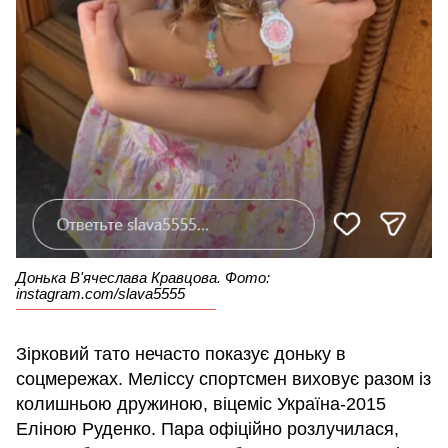
Донька В'ячеслава Кравцова. Фото:
instagram.com/slava5555
Зірковий тато нечасто показує доньку в
соцмережах. Меліссу спортсмен виховує разом із
колишньою дружиною, віцеміс Україна-2015
Еліною Руденко. Пара офіційно розлучилася,