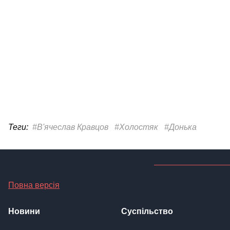
Теги:
#В'ячеслав Кравцов
#Холостяк
#Донька
Повна версія
Новини
Суспільство