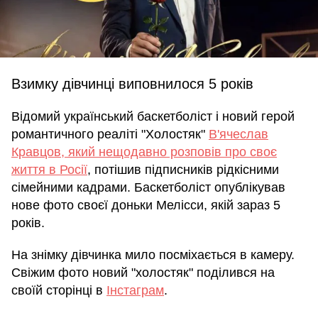
Взимку дівчинці виповнилося 5 років
Відомий український баскетболіст і новий герой
романтичного реаліті "Холостяк"
В'ячеслав
Кравцов, який нещодавно розповів про своє
життя в Росії
, потішив підписників рідкісними
сімейними кадрами. Баскетболіст опублікував
нове фото своєї доньки Мелісси, якій зараз 5
років.
На знімку дівчинка мило посміхається в камеру.
Свіжим фото новий "холостяк" поділився на
своїй сторінці в
Інстаграм
.