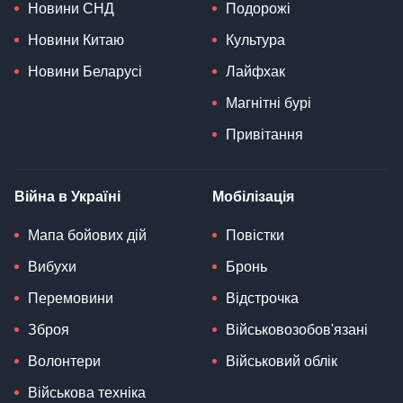
Новини СНД
Подорожі
Новини Китаю
Культура
Новини Беларусі
Лайфхак
Магнітні бурі
Привітання
Війна в Україні
Мобілізація
Мапа бойових дій
Повістки
Вибухи
Бронь
Перемовини
Відстрочка
Зброя
Військовозобов'язані
Волонтери
Військовий облік
Військова техніка