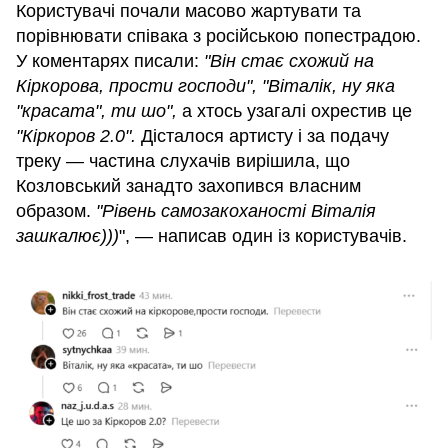
Користувачі почали масово жартувати та
порівнювати співака з російською попестрадою.
У коментарях писали:
"Він стає схожий на
Кіркорова, прости господи", "Віталік, ну яка
"красата", ти шо",
а хтось узагалі охрестив це
"Кіркоров 2.0".
Дісталося артисту і за подачу
треку — частина слухачів вирішила, що
Козловський занадто захопився власним
образом.
"Рівень самозакоханості Віталія
зашкалює)))
", — написав один із користувачів.