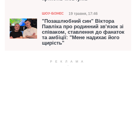
Категорія
Дата публікації
19 травня, 17:46
ШОУ-БІЗНЕС
"Позашлюбний син" Віктора
Павліка про родинний звʼязок зі
співаком, ставлення до фанаток
та амбіції: "Мене надихає його
щирість"