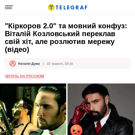
"Кіркоров 2.0" та мовний конфуз:
Віталій Козловський переклав
свій хіт, але розлютив мережу
(відео)
Наталія Дума
22 травня, 18:16
Автор
Дата публікації
ЧИТАТЬ НА РУССКОМ