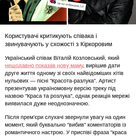
Користувачі критикують співака і
звинувачують у схожості з Кіркоровим
Український співак Віталій Козловський, який
нещодавно показав нову маму
, вирішив дати
друге життя одному зі своїх найвідоміших хітів
нульових — пісні "Красота-разлука". Артист
презентував україномовну версію треку під
назвою "Краса та розлука", однак реакція мережі
виявилася дуже неоднозначною.
Після прем’єри слухачі звернули увагу на один
момент, який буквально "вибив" коментаторів із
романтичного настрою. У приспіві фраза "краса