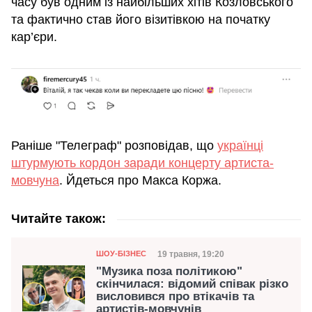
часу був одним із найбільших хітів Козловського
та фактично став його візитівкою на початку
кар’єри.
Раніше "Телеграф" розповідав, що
українці
штурмують кордон заради концерту артиста-
мовчуна
. Йдеться про Макса Коржа.
Читайте також:
Категорія
Дата публікації
19 травня, 19:20
ШОУ-БІЗНЕС
"Музика поза політикою"
скінчилася: відомий співак різко
висловився про втікачів та
артистів-мовчунів