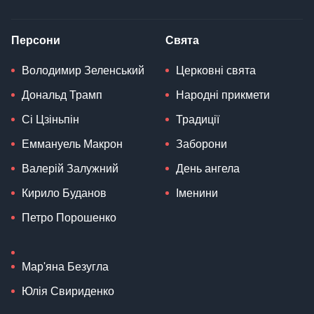
Персони
Свята
Володимир Зеленський
Церковні свята
Дональд Трамп
Народні прикмети
Сі Цзіньпін
Традиції
Еммануель Макрон
Заборони
Валерій Залужний
День ангела
Кирило Буданов
Іменини
Петро Порошенко
Мар'яна Безугла
Юлія Свириденко