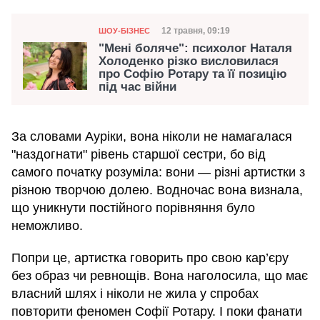
Категорія
Дата публікації
12 травня, 09:19
ШОУ-БІЗНЕС
"Мені боляче": психолог Наталя
Холоденко різко висловилася
про Софію Ротару та її позицію
під час війни
За словами Ауріки, вона ніколи не намагалася
"наздогнати" рівень старшої сестри, бо від
самого початку розуміла: вони — різні артистки з
різною творчою долею. Водночас вона визнала,
що уникнути постійного порівняння було
неможливо.
Попри це, артистка говорить про свою кар’єру
без образ чи ревнощів. Вона наголосила, що має
власний шлях і ніколи не жила у спробах
повторити феномен Софії Ротару. І поки фанати