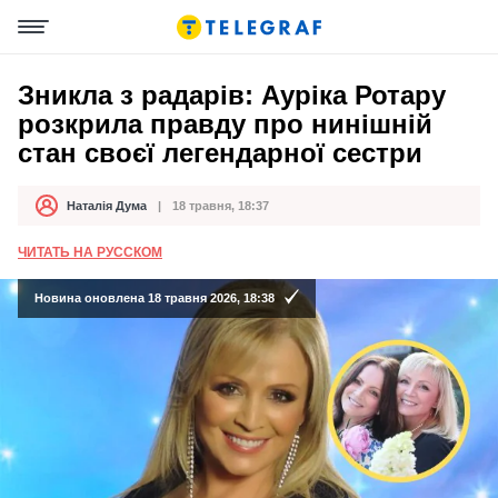
Зникла з радарів: Ауріка Ротару
розкрила правду про нинішній
стан своєї легендарної сестри
Наталія Дума
18 травня, 18:37
Автор
Дата публікації
ЧИТАТЬ НА РУССКОМ
Новина оновлена 18 травня 2026, 18:38