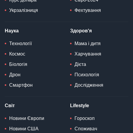
Укрзалізниця
Фехтування
Наука
Здоров'я
Технології
Мама і дитя
Космос
Харчування
Біологія
Дієта
Дрон
Психологія
Смартфон
Дослідження
Світ
Lifestyle
Новини Європи
Гороскоп
Новини США
Споживач