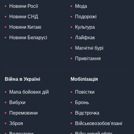
Новини Росії
Мода
Новини СНД
Подорожі
Новини Китаю
Культура
Новини Беларусі
Лайфхак
Магнітні бурі
Привітання
Війна в Україні
Мобілізація
Мапа бойових дій
Повістки
Вибухи
Бронь
Перемовини
Відстрочка
Зброя
Військовозобов'язані
Волонтери
Військовий облік