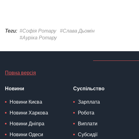
Теги:
#Софія Ротару
#Слава Дьомін
#Ауріка Ротару
Повна версія
Новини
Суспільство
Новини Києва
Зарплата
Новини Харкова
Робота
Новини Дніпра
Виплати
Новини Одеси
Субсидії