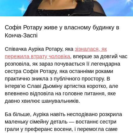
Софія Ротару живе у власному будинку в
Конча-Заспі
Співачка Ауріка Ротару, яка
зізналася, як
пережила втрату чоловіка
, вперше за довгий час
розповіла, як зараз почувається її легендарна
сестра Софія Ротару, яка останніми роками
практично зникла з публічного простору. В
інтерв’ю Славі Дьоміну артистка коротко, але
впевнено відповіла на головне питання, яке
давно хвилює шанувальників.
Ба більше, Ауріка навіть несподівано розкрила
маленьку сімейну деталь — востаннє сестри
грали у преферанс восени, і перемогла саме