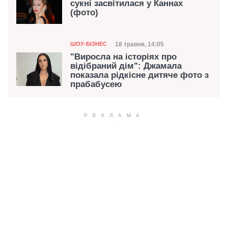
сукні засвітилася у Каннах
(фото)
Категорія
Дата публікації
18 травня, 14:05
ШОУ-БІЗНЕС
"Виросла на історіях про
відібраний дім": Джамала
показала рідкісне дитяче фото з
прабабусею