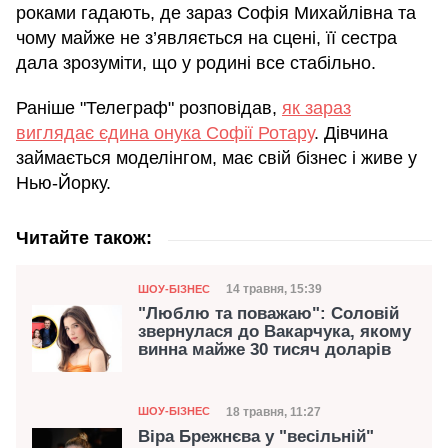
роками гадають, де зараз Софія Михайлівна та
чому майже не з’являється на сцені, її сестра
дала зрозуміти, що у родині все стабільно.
Раніше "Телеграф" розповідав,
як зараз
виглядає єдина онука Софії Ротару
. Дівчина
займається моделінгом, має свій бізнес і живе у
Нью-Йорку.
Читайте також:
Категорія
Дата публікації
14 травня, 15:39
ШОУ-БІЗНЕС
"Люблю та поважаю": Соловій
звернулася до Вакарчука, якому
винна майже 30 тисяч доларів
Категорія
Дата публікації
18 травня, 11:27
ШОУ-БІЗНЕС
Віра Брежнєва у "весільній"