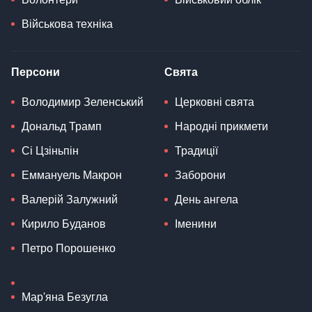
Військова техніка
Персони
Свята
Володимир Зеленський
Церковні свята
Дональд Трамп
Народні прикмети
Сі Цзіньпін
Традиції
Еммануель Макрон
Заборони
Валерій Залужний
День ангела
Кирило Буданов
Іменини
Петро Порошенко
Мар'яна Безугла