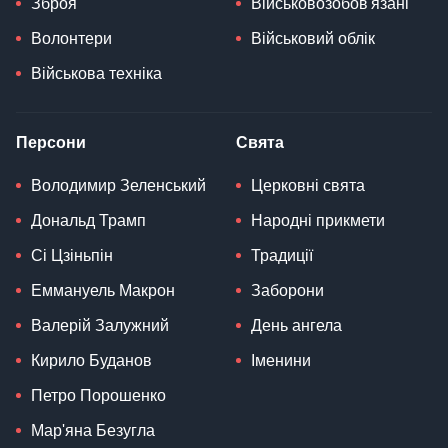
Зброя
Військовозобов'язані
Волонтери
Військовий облік
Військова техніка
Персони
Свята
Володимир Зеленський
Церковні свята
Дональд Трамп
Народні прикмети
Сі Цзіньпін
Традиції
Еммануель Макрон
Заборони
Валерій Залужний
День ангела
Кирило Буданов
Іменини
Петро Порошенко
Мар'яна Безугла