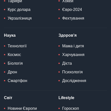
Тарифи
Хокей
Курс долара
Євро-2024
Укрзалізниця
Фехтування
Наука
Здоров'я
Технології
Мама і дитя
Космос
Харчування
Біологія
Дієта
Дрон
Психологія
Смартфон
Дослідження
Світ
Lifestyle
Новини Європи
Гороскоп