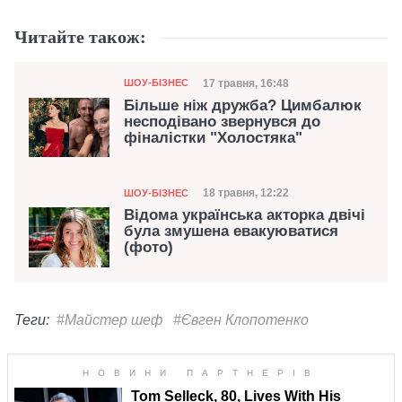
Читайте також:
Категорія
Дата публікації
17 травня, 16:48
ШОУ-БІЗНЕС
Більше ніж дружба? Цимбалюк
несподівано звернувся до
фіналістки "Холостяка"
Категорія
Дата публікації
18 травня, 12:22
ШОУ-БІЗНЕС
Відома українська акторка двічі
була змушена евакуюватися
(фото)
Теги:
#Майстер шеф
#Євген Клопотенко