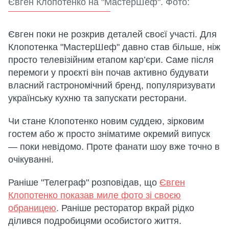
Євген Клопотенко на "МастерШеф". Фото:
Євген поки не розкрив деталей своєї участі. Для
Клопотенка "МастерШеф" давно став більше, ніж
просто телевізійним етапом кар’єри. Саме після
перемоги у проєкті він почав активно будувати
власний гастрономічний бренд, популяризувати
українську кухню та запускати ресторани.
Чи стане Клопотенко новим суддею, зірковим
гостем або ж просто зніматиме окремий випуск
— поки невідомо. Проте фанати шоу вже точно в
очікуванні.
Раніше "Телеграф" розповідав, що
Євген
Клопотенко показав миле фото зі своєю
обраницею
. Раніше ресторатор вкрай рідко
ділився подробицями особистого життя.