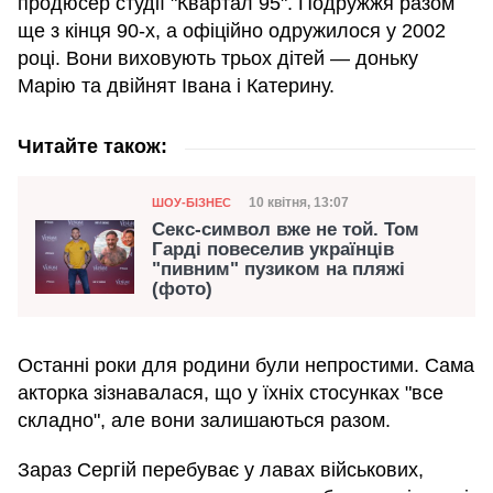
продюсер студії "Квартал 95". Подружжя разом
ще з кінця 90-х, а офіційно одружилося у 2002
році. Вони виховують трьох дітей — доньку
Марію та двійнят Івана і Катерину.
Читайте також:
Категорія
Дата публікації
10 квітня, 13:07
ШОУ-БІЗНЕС
Секс-символ вже не той. Том
Гарді повеселив українців
"пивним" пузиком на пляжі
(фото)
Останні роки для родини були непростими. Сама
акторка зізнавалася, що у їхніх стосунках "все
складно", але вони залишаються разом.
Зараз Сергій перебуває у лавах військових,