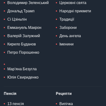
Володимир Зеленський
Церковні свята
Дональд Трамп
Народні прикмети
Сі Цзіньпін
Традиції
Еммануель Макрон
Заборони
Валерій Залужний
День ангела
Кирило Буданов
Іменини
Петро Порошенко
Мар'яна Безугла
Юлія Свириденко
Пенсія
Рецепти
13 пенсія
Випічка