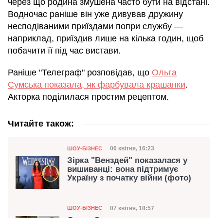
через що родина змушена часто бути на відстані.
Водночас раніше він уже дивував дружину
несподіваними приїздами попри службу —
наприклад, приїздив лише на кілька годин, щоб
побачити її під час вистави.
Раніше "Телеграф" розповідав, що
Ольга
Сумська показала, як фарбувала крашанки
.
Акторка поділилася простим рецептом.
Читайте також:
Категорія
Дата публікації
06 квітня, 16:23
ШОУ-БІЗНЕС
Зірка "Венздей" показалася у
вишиванці: вона підтримує
Україну з початку війни (фото)
Категорія
Дата публікації
07 квітня, 18:57
ШОУ-БІЗНЕС