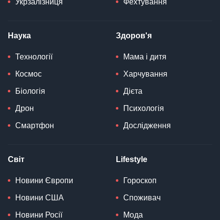
Укрзалізниця
Фехтування
Наука
Здоров'я
Технології
Мама і дитя
Космос
Харчування
Біологія
Дієта
Дрон
Психологія
Смартфон
Дослідження
Світ
Lifestyle
Новини Європи
Гороскоп
Новини США
Споживач
Новини Росії
Мода