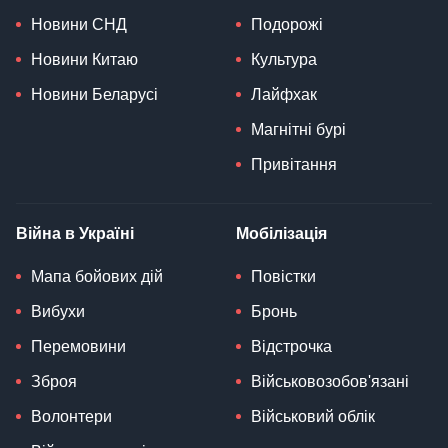
Новини СНД
Подорожі
Новини Китаю
Культура
Новини Беларусі
Лайфхак
Магнітні бурі
Привітання
Війна в Україні
Мобілізація
Мапа бойових дій
Повістки
Вибухи
Бронь
Перемовини
Відстрочка
Зброя
Військовозобов'язані
Волонтери
Військовий облік