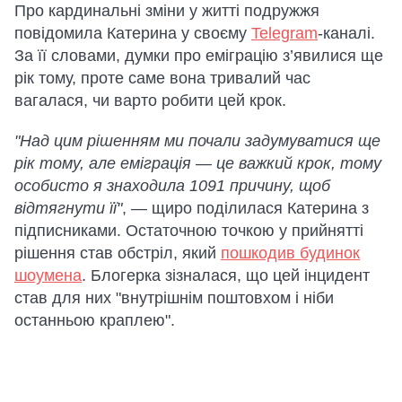
Про кардинальні зміни у житті подружжя
повідомила Катерина у своєму
Telegram
-каналі.
За її словами, думки про еміграцію з’явилися ще
рік тому, проте саме вона тривалий час
вагалася, чи варто робити цей крок.
"Над цим рішенням ми почали задумуватися ще
рік тому, але еміграція — це важкий крок, тому
особисто я знаходила 1091 причину, щоб
відтягнути її"
, — щиро поділилася Катерина з
підписниками. Остаточною точкою у прийнятті
рішення став обстріл, який
пошкодив будинок
шоумена
. Блогерка зізналася, що цей інцидент
став для них "внутрішнім поштовхом і ніби
останньою краплею".