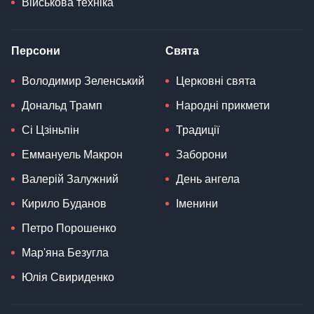
Військова техніка
Персони
Свята
Володимир Зеленський
Церковні свята
Дональд Трамп
Народні прикмети
Сі Цзіньпін
Традиції
Еммануель Макрон
Заборони
Валерій Залужний
День ангела
Кирило Буданов
Іменини
Петро Порошенко
Мар'яна Безугла
Юлія Свириденко