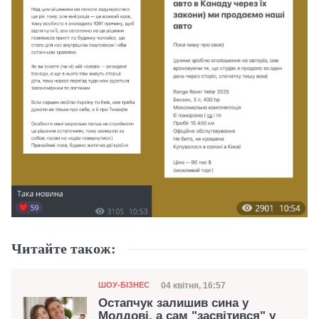
Читайте також:
Категорія
Дата публікації
04 квітня, 16:57
ШОУ-БІЗНЕС
Остапчук залишив сина у
Молдові, а сам "засвітився" у